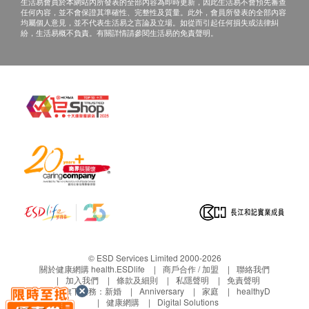
生活易會員於本網站內所發表的全部內容為即時更新，因此生活易不會預先審查
服法
任何內容，並不會保證其準確性、完整性及質量。此外，會員所發表的全部內容
均屬個人意見，並不代表生活易之言論及立場。如從而引起任何損失或法律糾
25磅以下小型犬隻: 每日1次，每次1粒
紛，生活易概不負責。有關詳情請參閱生活易的免責聲明。
26-50磅中型犬隻: 每日1次，每次2粒
51-100磅大型犬隻: 每日1次，每次3粒
1. 將軟膠囊直接放於犬隻口中吞服 或
2. 刺破軟膠囊後，將魚油直接擠出至食物上
儲存
置於陰涼乾燥處，遠離兒童及寵物。
注意
建議不要超過每日建議劑量。若犬隻不舒服或正在服
食藥物，服用本產品前請先諮詢獸醫。如果您的犬隻
即將安排手術，請先告知獸醫您的犬隻正服用本產
品。本產品只供犬隻服用。
© ESD Services Limited 2000-2026
關於健康網購 health.ESDlife
商戶合作 / 加盟
聯絡我們
加入我們
條款及細則
私隱聲明
免責聲明
生活易旗下業務：
新婚
Anniversary
家庭
healthyD
健康網購
Digital Solutions