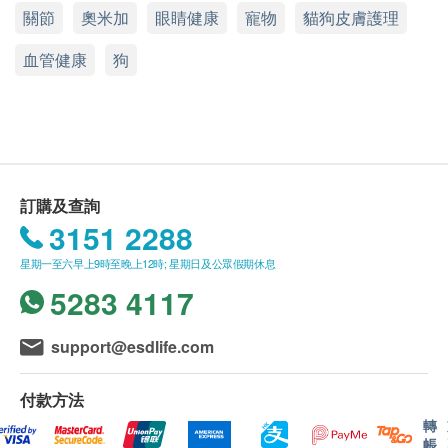
及健康網購health.ESDlife保留最終決議權。
關節
奧米加
眼睛健康
寵物
貓狗皮膚護理
我們的毛孩保健食品是與專業獸醫共同合作研發，針
送貨條款：
血管健康
狗
對處於不同成長階段的毛孩的各種生理需要，全方位
購買Royal-Pets產品總額滿HK$200，即可享本地
照顧牠們的健康。
免費送貨服務。賬單總額未滿HK$200需附加
HK$30運費。
全線Royal-Pets產品均符合人類食品生產標準，所用
我們將於確定訂單後3-5個工作天內安排發貨。
的原材料亦已通過農藥殘留量、重金屬含量及微生物
不排除運送時間會因節日而有所影響。當八號烈風
檢測。由GMP／cGMP認證廠房生產的產品品質上
訂購及查詢
訊號懸掛或黑色暴雨警告生效時，送貨服務時間將
盛，百分百適合毛孩食用，主人們大可放心。
3151 2288
會延遲。
所有訂單須視乎相關貨品的供應情況再作最後確
星期一至六早上9時至晚上12時; 星期日及公眾假期休息
認。倘若健康網購health.ESDlife未能提供任何訂
5283 4117
單上的貨品，健康網購health.ESDlife有權拒絕接
奧米加3脂肪酸是年幼動物成長和發展的重要營養，
受該訂單，並且會於送貨前透過電話或電郵通知顧
support@esdlife.com
在日常飲食中必不可少，對於抑制炎症非常重要，尤
客再作安排。
其是心臟、腦部和皮膚發炎。透過增加寵物日常飲食
付款方法
中奧米加3脂肪酸的份量和質量，能抑制炎症和老
保用：
轉
化，有助預防年幼犬患病及令老年犬更強壯。
貨品質量保證，於顧客收到產品當日起計，食用期
帳