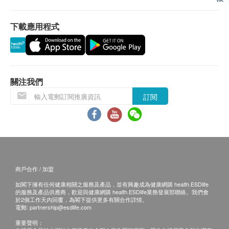
應最少有9個月或以上。
產地
下載應用程式
加拿大
退換條款：
當顧客收取已訂購之貨品時，有責任檢查貨品是否
特性及功效
有損毀情況，一經確認簽收，恕不接受退換。
維護血管暢通
退換產品必須包裝完整，如退換之產品有任何殘缺
關注我們
促進皮毛健康，減少毛髮脫落
或過期退回，供應商有權不受理。
訂閱
改善發炎症狀
如有其他損壞或遺漏查詢，顧客必須保留有效收據
支援腦部發育和腦部運作
正本，並於送貨後3個工作天內按下列方式聯絡 健
維持關節健康和活動能力
康網購health.ESDlife 客戶服務部跟進。
延緩視力退化，維護眼睛健康
成分
商戶合作 / 加盟
深海魚油（1000毫克）
如閣下擁有任何健康相關之服務及產品，並有興趣成為健康網購 health.ESDlife
的服務及產品供應商，歡迎與健康網購 health.ESDlife業務發展部聯絡。我們會
甘油
於2個工作天內回覆，為閣下提供更多有關合作詳情。
明膠
電郵:
partnership@esdlife.com
重要聲明：