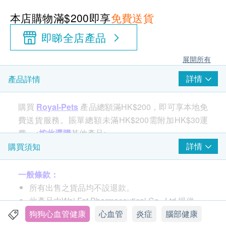
本店購物滿$200即享
免費送貨
即睇全店產品
展開所有
詳情
產品詳情
購買
Royal-Pets
產品總額滿HK$200，即可享本地免
費送貨服務。賬單總額未滿HK$200需附加HK$30運
費。<
按此選購
其他產品>
詳情
購買須知
一般條款：
所有出售之貨品均不設退款。
此產品由Wai Fat Pharmaceutical Co., Ltd.提供。
如有任何爭議，Wai Fat Pharmaceutical Co., Ltd.
狗狗心血管健康
心血管
炎症
腦部健康