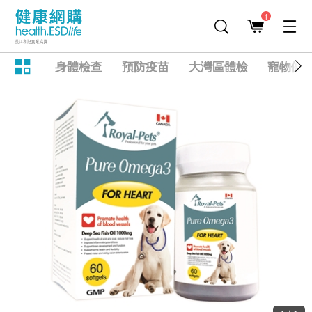
1
身體檢查
預防疫苗
大灣區體檢
寵物健