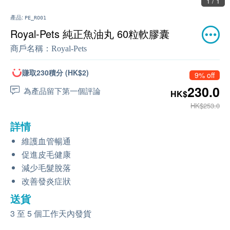
1 / 1
產品:
PE_RO01
Royal-Pets 純正魚油丸 60粒軟膠囊
商戶名稱：
Royal-Pets
賺取230積分 (HK$2)
9% off
230.0
為產品留下第一個評論
HK$
HK$253.0
詳情
維護血管暢通
促進皮毛健康
減少毛髮脫落
改善發炎症狀
送貨
3 至 5 個工作天內發貨