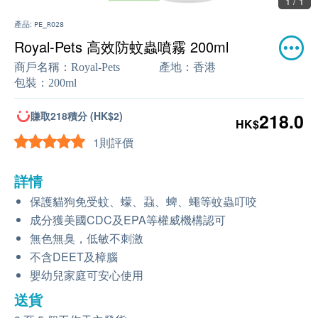
1 / 1
產品:
PE_RO28
Royal-Pets 高效防蚊蟲噴霧 200ml
商戶名稱：
Royal-Pets
產地：
香港
包裝：
200ml
賺取218積分 (HK$2)
218.0
HK$
1則評價
詳情
保護貓狗免受蚊、蠓、蝨、蜱、蠅等蚊蟲叮咬
成分獲美國CDC及EPA等權威機構認可
無色無臭，低敏不刺激
不含DEET及樟腦
嬰幼兒家庭可安心使用
送貨