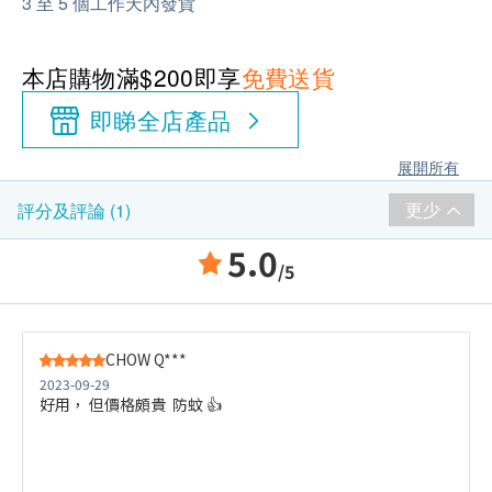
3 至 5 個工作天內發貨
本店購物滿$200即享
免費送貨
即睇全店產品
展開所有
更少
評分及評論 (1)
5.0
/5
CHOW Q***
2023-09-29
好用， 但價格頗貴 防蚊 👍