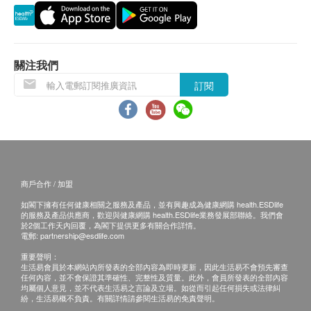
貨品質量保證，於顧客收到產品當日起計，食用期
應最少有9個月或以上。
退換條款：
關注我們
當顧客收取已訂購之貨品時，有責任檢查貨品是否
訂閱
有損毀情況，一經確認簽收，恕不接受退換。
退換產品必須包裝完整，如退換之產品有任何殘缺
或過期退回，供應商有權不受理。
如有其他損壞或遺漏查詢，顧客必須保留有效收據
正本，並於送貨後3個工作天內按下列方式聯絡 健
商戶合作 / 加盟
康網購health.ESDlife 客戶服務部跟進。
如閣下擁有任何健康相關之服務及產品，並有興趣成為健康網購 health.ESDlife
的服務及產品供應商，歡迎與健康網購 health.ESDlife業務發展部聯絡。我們會
於2個工作天內回覆，為閣下提供更多有關合作詳情。
電郵:
partnership@esdlife.com
重要聲明：
生活易會員於本網站內所發表的全部內容為即時更新，因此生活易不會預先審查
任何內容，並不會保證其準確性、完整性及質量。此外，會員所發表的全部內容
均屬個人意見，並不代表生活易之言論及立場。如從而引起任何損失或法律糾
紛，生活易概不負責。有關詳情請參閱生活易的免責聲明。