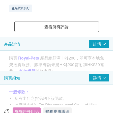
產品質素良好
查看所有評論
詳情
產品詳情
購買
Royal-Pets
產品總額滿HK$200，即可享本地免
費送貨服務。賬單總額未滿HK$200需附加HK$30運
費。<
按此選購
其他產品>
詳情
購買須知
功效
一般條款：
Royal-Pets高效防蚊蟲噴霧採用驅蚊成分IR3535，成
所有出售之貨品均不設退款。
分獲美國疾病控制與預防中心(CDC)及美國國家環境
此產品由Wai Fat Pharmaceutical Co., Ltd.提供。
保護局(EPA)等多國權威機構認可，其結構與天然氨
如有任何爭議，Wai Fat Pharmaceutical Co., Ltd.
狗狗戶外用品
貓狗皮膚護理
基酸β-丙氨酸類似，能夠有效驅趕蚊、蠓、蝨、蜱、