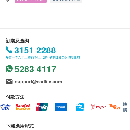
及健康網購health.ESDlife保留最終決議權。
蠅等蚊蟲，有助預防多種經昆蟲傳播的疾病，為貓狗
提供全面、長效的防護，是戶內戶外必備的寵物驅蚊
送貨條款：
防蟲用品。
購買Royal-Pets產品總額滿HK$200，即可享本地
免費送貨服務。賬單總額未滿HK$200需附加
保護貓狗免受蚊、蠓、蝨、蜱、蠅等蚊蟲叮咬
訂購及查詢
HK$30運費。
成分獲美國CDC及EPA等權威機構認可
3151 2288
我們將於確定訂單後3-5個工作天內安排發貨。
無色無臭，低敏不刺激
星期一至六早上9時至晚上12時; 星期日及公眾假期休息
不排除運送時間會因節日而有所影響。當八號烈風
不含DEET及樟腦
5283 4117
訊號懸掛或黑色暴雨警告生效時，送貨服務時間將
嬰幼兒家庭可安心使用
會延遲。
所有訂單須視乎相關貨品的供應情況再作最後確
用法
support@esdlife.com
認。倘若健康網購health.ESDlife未能提供任何訂
平均地噴在貓狗身體及手腳上，避免接觸眼睛及口
單上的貨品，健康網購health.ESDlife有權拒絕接
部。亦可噴於寵物袋、睡窩、砂盆等寵物用品上，等
付款方法
受該訂單，並且會於送貨前透過電話或電郵通知顧
待自然風乾。如有需要，可每隔 6 小時噴 1 次。
轉
帳
客再作安排。
有效成份
下載應用程式
保用：
伊默寧10%