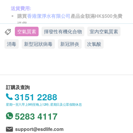
送貨費用:
購買
香港潔淨水有限公司
產品金額滿HK$500免費
送貨。
訂單金額不足HK$500顧客需支付運費HK$35。
空氣質素
揮發性有機化合物
室內空氣質素
消毒
新型冠狀病毒
新冠肺炎
次氯酸
送貨時間:
一般會於訂單確認後 5-10 個工作天內出庫，自出庫日
起，香港地區 1-3 個工作日內送抵客戶。送貨時間為
星期一至星期六營業時間 09:00 - 18:00 內派送，派送
时间不設選擇，星期日並不提供派送服務
因資訊不足無法配送的滯留訂單將會被配送方保留，
訂購及查詢
直至配送方聯絡香港潔淨水有限公司。香港潔淨水有
3151 2288
限公司將會以電子郵件的形式通知用戶，請回覆信箱
星期一至六早上9時至晚上12時; 星期日及公眾假期休息
中的郵件或聯繫客服人員。逾期5日未能得到回覆的
5283 4117
訂單香港潔淨水有限公司將安排返回倉庫及退款。
support@esdlife.com
送貨地區: