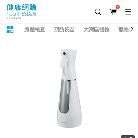
1
身體檢查
預防疫苗
大灣區體檢
寵物健