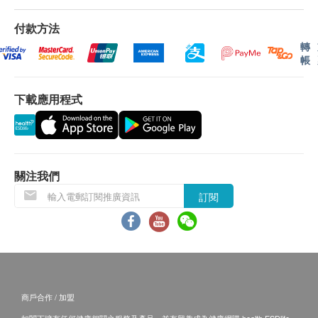
香港島、九龍、新界及離島：大嶼山地區（東涌／愉
付款方法
景灣／赤臘角／香港迪士尼／馬灣)
轉
澳門、香港島商業區、九龍商業區、新界商業區及離
帳
島徧遠地區（梅窩／貝澳／長沙／塘福／石壁／昂坪
／大澳／ 長洲／南丫島)
下載應用程式
以上地區訂單由順豐（香港）派送
送貨服務不包括郵政信箱地址、邊境禁區、汽車不能
直達或沒有升降機設備之收貨地點。
關注我們
收貨需知:
訂閱
簽收時需核對身份。
收到商品時請當場驗貨，檢查外包裝是否完整無損、
商品種類及數量與訂單相符、確認購物收據內金額資
料。
於簽收前，客戶不能拆開包裝盒驗貨。 速遞員會於客
戶簽收後離開，未能等待開機試用。
商戶合作 / 加盟
如收件人未能親自簽收，可委托他人簽收。