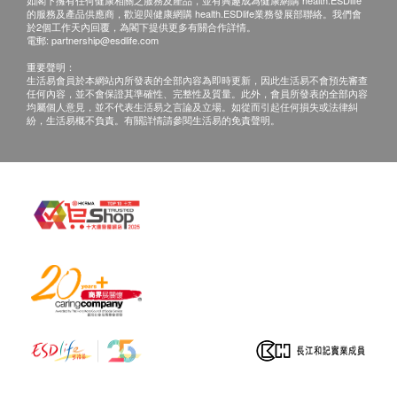
如閣下擁有任何健康相關之服務及產品，並有興趣成為健康網購 health.ESDlife
簽收後，如商品出現質量問題，如功能性故障。請您
的服務及產品供應商，歡迎與健康網購 health.ESDlife業務發展部聯絡。我們會
於2個工作天內回覆，為閣下提供更多有關合作詳情。
即時聯繫香港潔淨水有限公司客戶服務中心，電話
電郵:
partnership@esdlife.com
34660000。
重要聲明：
生活易會員於本網站內所發表的全部內容為即時更新，因此生活易不會預先審查
任何內容，並不會保證其準確性、完整性及質量。此外，會員所發表的全部內容
保養:
均屬個人意見，並不代表生活易之言論及立場。如從而引起任何損失或法律糾
紛，生活易概不負責。有關詳情請參閱生活易的免責聲明。
所有於香港潔淨水有限公司購買之貨品，不論是香港
本地或海外訂單，均以香港保用條款為準。
保用日期為收貨 / 取貨 / 安裝日期開始計算，客戶
無需登記。
貨品維修與運費安排：
NEX 電解水機產品
全機保養: 2年
電解版保養: 10年
安裝 / 取貨日期起2年內 : 香港潔淨水有限公司提供
免費檢查及維修。
電解板如完全未能進行酸鹼值調整(利用測試劑)或