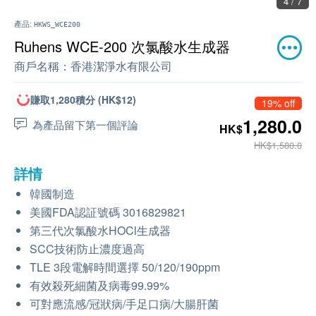
4 / 7
產品:
HKWS_WCE200
Ruhens WCE-200 次氯酸水生成器
商戶名稱：
香港潔淨水有限公司
賺取1,280積分 (HK$12)
19% off
1,280.0
為產品留下第一個評論
HK$
HK$1,580.0
詳情
韓國制造
美國FDA認証號碼 3016829821
第三代次氯酸水HOCl生成器
SCC技術防止濃度過高
TLE 3段電解時間選擇 50/120/190ppm
有效殺死細菌及病毒99.99%
可對應流感/冠狀病/手足口病/大腸肝菌