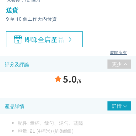
送貨
9 至 10 個工作天內發貨
即睇全店產品
展開所有
更少
評分及評論
5.0
/5
詳情
產品詳情
配件: 量杯、飯勺、湯勺、蒸隔
容量: 2L (4杯米) (約8碗飯)