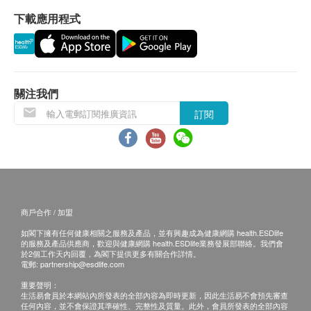
下載應用程式
關注我們
訂閱
商戶合作 / 加盟
如閣下擁有任何健康相關之服務及產品，並有興趣成為健康網購 health.ESDlife
的服務及產品供應商，歡迎與健康網購 health.ESDlife業務發展部聯絡。我們會
於2個工作天內回覆，為閣下提供更多有關合作詳情。
電郵:
partnership@esdlife.com
重要聲明：
生活易會員於本網站內所發表的全部內容為即時更新，因此生活易不會預先審查
任何內容，並不會保證其準確性、完整性及質量。此外，會員所發表的全部內容