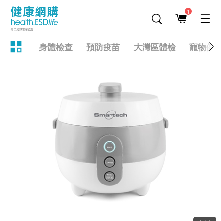
1
身體檢查
預防疫苗
大灣區體檢
寵物健