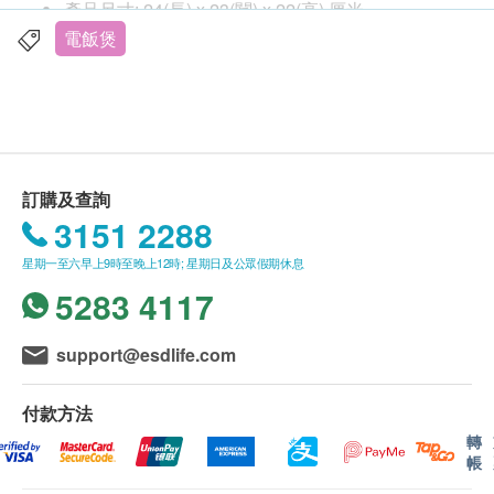
產品尺寸: 24(長) x 23(闊) x 22(高) 厘米
功率: 220V-240V~50/60Hz, 400W-480W
電飯煲
訂購及查詢
3151 2288
星期一至六早上9時至晚上12時; 星期日及公眾假期休息
5283 4117
support@esdlife.com
付款方法
轉
帳