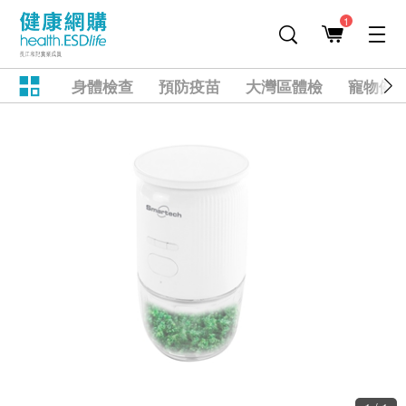
1
身體檢查
預防疫苗
大灣區體檢
寵物健