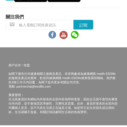
關注我們
訂閱
商戶合作 / 加盟
如閣下擁有任何健康相關之服務及產品，並有興趣成為健康網購 health.ESDlife
的服務及產品供應商，歡迎與健康網購 health.ESDlife業務發展部聯絡。我們會
於2個工作天內回覆，為閣下提供更多有關合作詳情。
電郵:
partnership@esdlife.com
重要聲明：
生活易會員於本網站內所發表的全部內容為即時更新，因此生活易不會預先審查
任何內容，並不會保證其準確性、完整性及質量。此外，會員所發表的全部內容
均屬個人意見，並不代表生活易之言論及立場。如從而引起任何損失或法律糾
紛，生活易概不負責。有關詳情請參閱生活易的免責聲明。