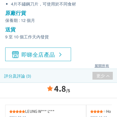
4片不鏽鋼刀片，可使用於不同食材
原廠行貨
保養期 : 12 個月
送貨
9 至 10 個工作天內發貨
即睇全店產品
展開所有
更少
評分及評論 (3)
4.8
/5
LEUNG W*** L***
Ho P**