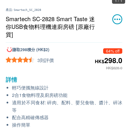
1 / 1
產品:
Smartech_SC_2828
Smartech SC-2828 Smart Taste 迷
你USB食物料理機連廚房磅 [原廠行
貨]
賺取298積分 (HK$2)
64% off
298.0
3則評價
HK$
HK$828.0
詳情
輕巧便攜無線設計
2合1食物料理及廚房磅功能
適用於不同食材: 碎肉、配料、嬰兒食物、醬汁、碎冰
等
配合高精確傳感器
操作簡單