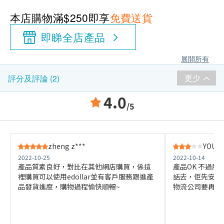
本店購物滿$250即享
免費送貨
即睇全店產品
展開所有
更少
評分及評論 (2)
4.0
/5
zheng z***
YOU F*
2022-10-25
2022-10-14
產品質素良好，對比在其他網店購買，係這
產品OK 不過
裡購買可以使用edollar並有客戶服務跟進產
話去，佢先安排
品發貨進度，購物過程愉快順暢~
物流公司要再打