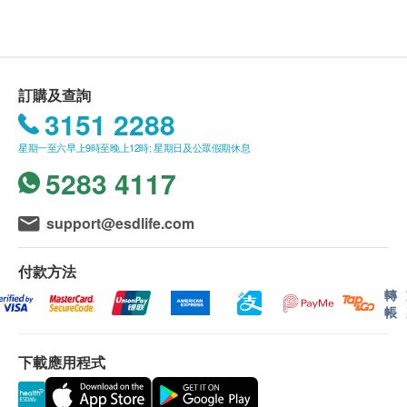
送貨條款：
購買
Street Value Limited
產品總額滿HK$250，即
可享本地免費送貨服務。賬單總額未滿HK$250需
產品特色
訂購及查詢
附加HK$35運費。
3151 2288
Sudio NIO 潛能盡現。具備 IPX4 等級防護，讓你收
我們將於確定訂單後3-5個工作天內安排發貨。
聽音樂時無懼雨水侵襲。採用自適應雙麥克風技術，
星期一至六早上9時至晚上12時; 星期日及公眾假期休息
不排除運送時間會因節日而有所影響。當八號烈風
NIO 能於你通話時消除背景雜音。另配備四種尺寸耳
5283 4117
訊號懸掛或黑色暴雨警告生效時，送貨服務時間將
翼，你就可輕鬆找到最舒適、貼合雙耳的耳翼，盡情
會延遲。
於音樂世界自由飛翔。
所有訂單須視乎相關貨品的供應情況再作最後確
support@esdlife.com
5.5 小時播放時間
認。倘若健康網購health.ESDlife未能提供任何訂
20 小時電池續航力
單上的貨品，健康網購health.ESDlife有權拒絕接
付款方法
USB-C 充電
受該訂單，並且會於送貨前透過電話或電郵通知顧
轉
可替換的耳翼
帳
客再作安排。
簡易觸控控制
IPX4 防水等級
下載應用程式
退換條款：
當顧客收取已訂購之貨品時，有責任檢查貨品是否