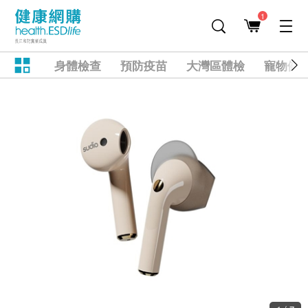
1
身體檢查
預防疫苗
大灣區體檢
寵物健