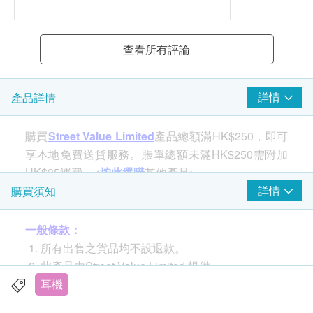
查看所有評論
詳情
產品詳情
購買
Street Value Limited
產品總額滿HK$250，即可
享本地免費送貨服務。賬單總額未滿HK$250需附加
HK$35運費。<
按此選購
其他產品>
詳情
購買須知
一般條款：
所有出售之貨品均不設退款。
此產品由Street Value Limited 提供。
如有任何爭議，Street Value Limited 及健康網購
耳機
health.ESDlife保留最終決議權。