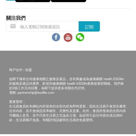
有損毀情況，一經確認簽收，恕不接受退換。
產品規格
退換產品必須包裝完整，如退換之產品有任何殘缺
播放時間（1次充電）：5.5小時
或過期退回，供應商有權不受理。
關注我們
電池總數（小時）：20
如有其他損壞或遺漏查詢，顧客必須保留有效收據
訂閱
藍牙：5.0
正本，並於送貨後3個工作天內按下列方式聯絡
充電：USB-C
Street Value Limited 客戶服務部跟進。
範圍（米）：10
電郵: customerservice@streetvalue.asia
IPX等級：IPX 4
查詢熱線: +852 2577 2599
清晰語音（ENC）：是（通話期間）
商戶合作 / 加盟
如閣下擁有任何健康相關之服務及產品，並有興趣成為健康網購 health.ESDlife
的服務及產品供應商，歡迎與健康網購 health.ESDlife業務發展部聯絡。我們會
產品保養條款
於2個工作天內回覆，為閣下提供更多有關合作詳情。
此產品為原廠行貨貨品。
電郵:
partnership@esdlife.com
保養期 : 12個月
重要聲明：
生活易會員於本網站內所發表的全部內容為即時更新，因此生活易不會預先審查
所有貨品資料及售後條款均根據廠商官網頁作準，
任何內容，並不會保證其準確性、完整性及質量。此外，會員所發表的全部內容
均屬個人意見，並不代表生活易之言論及立場。如從而引起任何損失或法律糾
如有疑問請直接致電或瀏覽總代理網頁查詢。
紛，生活易概不負責。有關詳情請參閱生活易的免責聲明。