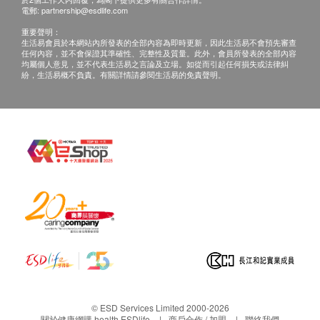
有損毀情況，一經確認簽收，恕不接受退換。
電郵:
partnership@esdlife.com
退換產品必須包裝完整，如退換之產品有任何殘缺
重要聲明：
或過期退回，供應商有權不受理。
生活易會員於本網站內所發表的全部內容為即時更新，因此生活易不會預先審查
任何內容，並不會保證其準確性、完整性及質量。此外，會員所發表的全部內容
如有其他損壞或遺漏查詢，顧客必須保留有效收據
均屬個人意見，並不代表生活易之言論及立場。如從而引起任何損失或法律糾
正本，並於送貨後3個工作天內按下列方式聯絡
紛，生活易概不負責。有關詳情請參閱生活易的免責聲明。
HappyPaws 客戶服務部跟進。
電郵:
cs@happypaws.com.hk
© ESD Services Limited 2000-2026
關於健康網購 health.ESDlife
商戶合作 / 加盟
聯絡我們