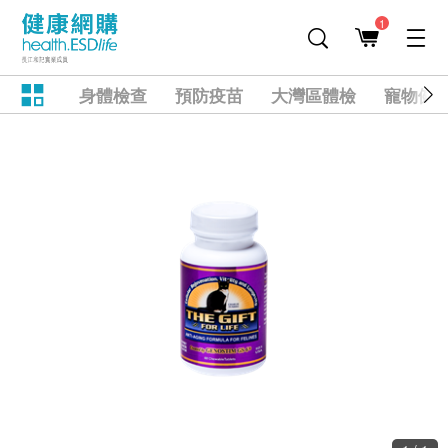
1
身體檢查
預防疫苗
大灣區體檢
寵物健