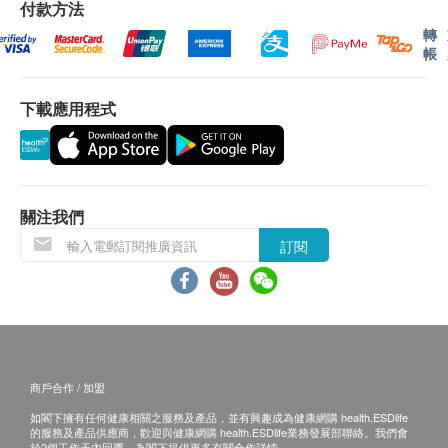
後，星期一至六( 2:00pm - 10:00pm )，星期日及公
付款方法
眾假期休息。
轉
帳
東涌及離島送貨日期為逢為下單後最少兩個工作天
後，星期一至六( 3:00pm - 10:00pm )，星期日及公
下載應用程式
眾假期休息。
我們將於確定訂單後2-5個工作天內安排發貨。
不排除運送時間會因節日而有所影響。當八號烈風
訊號懸掛或黑色暴雨警告生效時，送貨服務時間將
會延遲。
關注我們
所有訂單須視乎相關貨品的供應情況再作最後確
訂閱
認。倘若健康網購health.ESDlife未能提供任何訂
單上的貨品，健康網購health.ESDlife有權拒絕接
受該訂單，並且會於送貨前透過電話或電郵通知顧
客再作安排。
商戶合作 / 加盟
退換條款：
如閣下擁有任何健康相關之服務及產品，並有興趣成為健康網購 health.ESDlife
當顧客收取已訂購之貨品時，有責任檢查貨品是否
的服務及產品供應商，歡迎與健康網購 health.ESDlife業務發展部聯絡。我們會
於2個工作天內回覆，為閣下提供更多有關合作詳情。