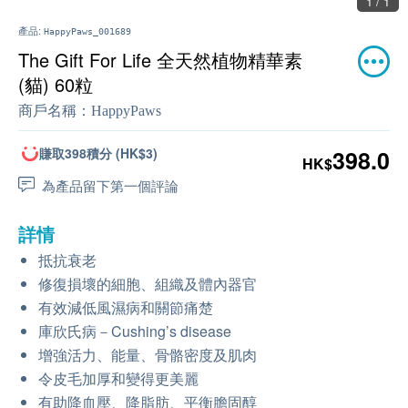
1 / 1
產品:
HappyPaws_001689
The Gift For Life 全天然植物精華素
(貓) 60粒
商戶名稱：
HappyPaws
賺取398積分 (HK$3)
398.0
HK$
為產品留下第一個評論
詳情
抵抗衰老
修復損壞的細胞、組織及體內器官
有效減低風濕病和關節痛楚
庫欣氏病－Cushing’s disease
增強活力、能量、骨骼密度及肌肉
令皮毛加厚和變得更美麗
有助降血壓、降脂肪、平衡膽固醇