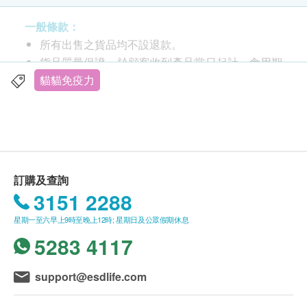
的防禦及康復能力；促進體內生長因子生長，維持
荷爾蒙及內分泌平衡，令愛寵保持年輕活力和強健
一般條款：
體格。
所有出售之貨品均不設退款。
The Gift For Life® 大長生達到人類食品級數
貨品質量保證，於顧客收到產品當日起計，食用期
(Human Grade)，由 FDA 認可廠房生產。
應最少有3個月或以上。（按食品種類而異）
貓貓免疫力
全天然不含防腐劑或有害物質，沒有任何副作用，
此產品由 HappyPaws International Limited 提
亦不含激素或荷爾蒙，請放心給愛寵服用。
供。
如有任何爭議，HappyPaws International Limited
及 健康網購health.ESDlife保留最終決議權。
訂購及查詢
送貨條款：
3151 2288
購買 HappyPaws 產品總額滿HK$300，即可享本
星期一至六早上9時至晚上12時; 星期日及公眾假期休息
地免費送貨服務。賬單總額未滿HK$300需附加
5283 4117
HK$150運費。(離島加收$20)
港島、九龍及新界送貨日期為逢星期一至六(
2:00pm - 10:00pm ) ，星期日及公眾假期休息。
support@esdlife.com
馬灣及愉景灣送貨日期為下單後最少兩個工作天