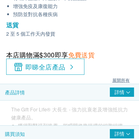
增強免疫及康復能力
預防並對抗各種疾病
送貨
2 至 5 個工作天內發貨
本店購物滿$300即享
免費送貨
即睇全店產品
展開所有
詳情
產品詳情
The Gift For Life® 大長生 - 強力抗衰老及增強抵抗力
健康產品。
獲得獸醫强烈推薦，能瞬間修復損壞的細胞組織、
肌肉組織及體內器官，有效紓緩關節痛，增強疾病
詳情
購買須知