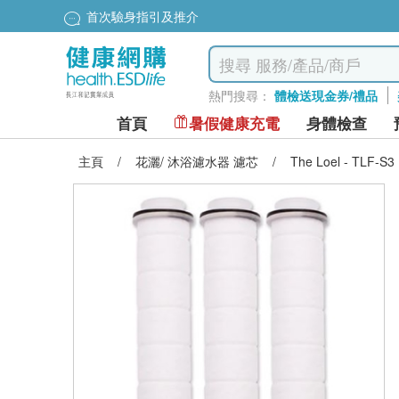
首次驗身指引及推介
熱門搜尋：
體檢送現金券/禮品
首頁
暑假健康充電
身體檢查
主頁
/
花灑/ 沐浴濾水器 濾芯
/
The Loel - TL