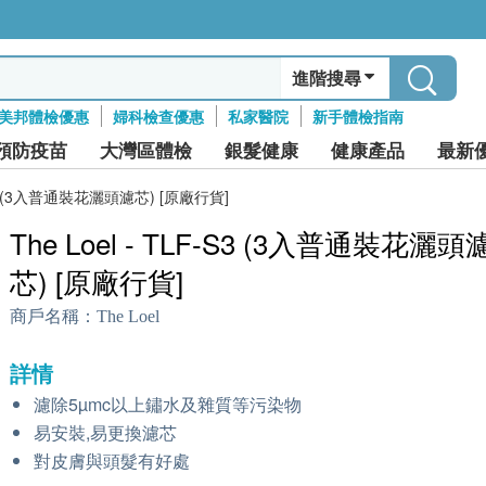
進階搜尋
美邦體檢優惠
婦科檢查優惠
私家醫院
新手體檢指南
預防疫苗
大灣區體檢
銀髮健康
健康產品
最新
F-S3 (3入普通裝花灑頭濾芯) [原廠行貨]
The Loel - TLF-S3 (3入普通裝花灑頭
芯) [原廠行貨]
商戶名稱：
The Loel
詳情
濾除5µmc以上鏽水及雜質等污染物
易安裝,易更換濾芯
對皮膚與頭髮有好處