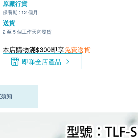
原廠行貨
保養期 : 12 個月
送貨
2 至 5 個工作天內發貨
本店購物滿$300即享
免費送貨
即睇全店產品
買須知