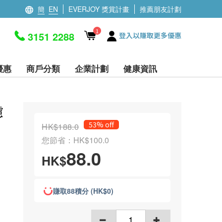
簡
EN
EVERJOY 獎賞計畫
推薦朋友計劃
1
3151 2288
登入以賺取更多優惠
優惠
商戶分類
企業計劃
健康資訊
濾
53% off
HK$188.0
您節省：HK$100.0
88.0
HK$
賺取88積分 (HK$0)