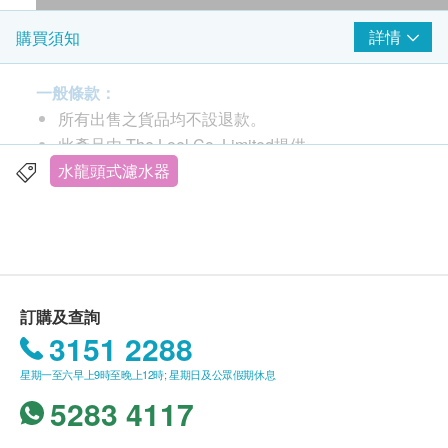
詳情
購買須知
一般條款：
所有出售之貨品均不設退款。
此產品由 The Loel Co. Limited提供。
如有任何爭議， The Loel Co. Limited及健康生活
水龍頭式濾水器
易保留最終決議權。
送貨條款：
購買 The Loel Co. Limited產品總額滿HK$300，
即可享本地免費送貨服務。賬單總額未滿HK$300
訂購及查詢
需附加HK$50運費。
3151 2288
我們將於確定訂單後2 個工作天內安排發貨。
星期一至六早上9時至晚上12時; 星期日及公眾假期休息
不排除運送時間會因節日而有所影響。當八號烈風
5283 4117
訊號懸掛或黑色暴雨警告生效時，送貨服務時間將
會延遲。