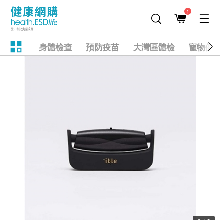
1
身體檢查
預防疫苗
大灣區體檢
寵物健