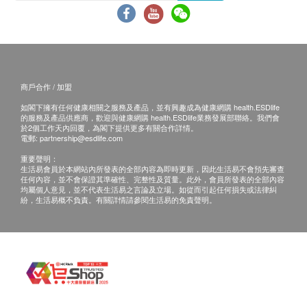
商戶合作 / 加盟
如閣下擁有任何健康相關之服務及產品，並有興趣成為健康網購 health.ESDlife
的服務及產品供應商，歡迎與健康網購 health.ESDlife業務發展部聯絡。我們會
於2個工作天內回覆，為閣下提供更多有關合作詳情。
電郵:
partnership@esdlife.com
重要聲明：
生活易會員於本網站內所發表的全部內容為即時更新，因此生活易不會預先審查
任何內容，並不會保證其準確性、完整性及質量。此外，會員所發表的全部內容
均屬個人意見，並不代表生活易之言論及立場。如從而引起任何損失或法律糾
紛，生活易概不負責。有關詳情請參閱生活易的免責聲明。