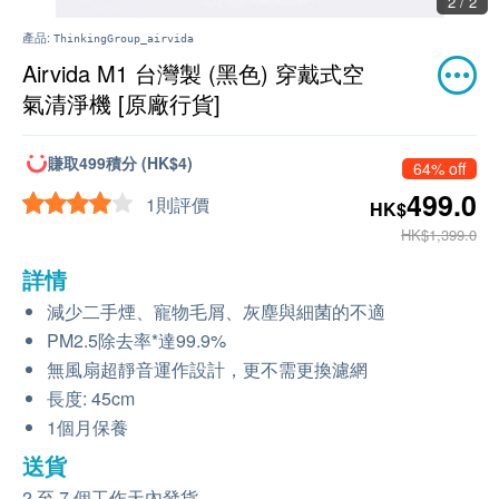
2 / 2
產品:
ThinkingGroup_airvida
Airvida M1 台灣製 (黑色) 穿戴式空
氣清淨機 [原廠行貨]
賺取499積分 (HK$4)
64% off
499.0
1則評價
HK$
HK$1,399.0
詳情
減少二手煙、寵物毛屑、灰塵與細菌的不適
PM2.5除去率*達99.9%
無風扇超靜音運作設計，更不需更換濾網
長度: 45cm
1個月保養
送貨
2 至 7 個工作天內發貨