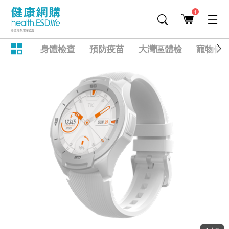
1
身體檢查
預防疫苗
大灣區體檢
寵物健