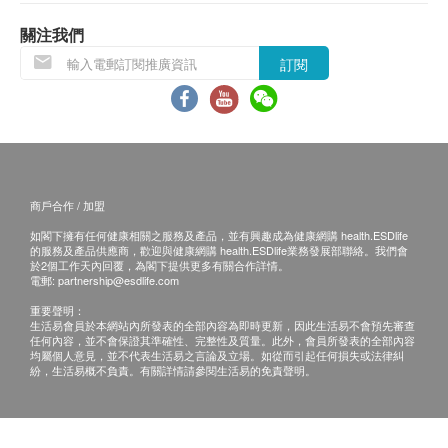
關注我們
訂閱
商戶合作 / 加盟
如閣下擁有任何健康相關之服務及產品，並有興趣成為健康網購 health.ESDlife
的服務及產品供應商，歡迎與健康網購 health.ESDlife業務發展部聯絡。我們會
於2個工作天內回覆，為閣下提供更多有關合作詳情。
電郵:
partnership@esdlife.com
重要聲明：
生活易會員於本網站內所發表的全部內容為即時更新，因此生活易不會預先審查
任何內容，並不會保證其準確性、完整性及質量。此外，會員所發表的全部內容
均屬個人意見，並不代表生活易之言論及立場。如從而引起任何損失或法律糾
紛，生活易概不負責。有關詳情請參閱生活易的免責聲明。