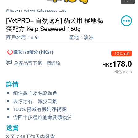
1 / 1
產品:
UPET_VetPRO_KelpSeaweed_150g
[VetPRO+ 自然處方] 貓犬用 極地褐
藻配方 Kelp Seaweed 150g
商戶名稱：
uPet
產地：
澳洲
賺取178積分 (HK$1)
10% off
178.0
為產品留下第一個評論
HK$
HK$198.0
詳情
鎖住鼻子及毛髮顏色
去除牙石、減少口氣
100% 挪威有機純淨褐藻
含四十多種維他命及礦物質
送貨
3 至 7 個工作天內發貨