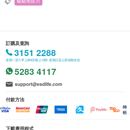
Health.ESDlife 保留最終決議權。
貓貓免疫力
100% 挪威有機純淨褐藻
含四十多種維他命及礦物質
送貨
1. 購買 uPet 產品總額滿HK$500，即可享本地免
服用方法
費送貨服務。賬單總額未滿HK$500需附加HK$50運
體重
每日分量
費。
訂購及查詢
2. 我們將於確定訂單後 3-7 個工作天內安排發貨。
3151 2288
3. 不排除運送時間會因節日而有所影響。當八號
貓 / 迷你犬（6kg以下）
0.5 匙
星期一至六早上9時至晚上12時; 星期日及公眾假期休息
烈風訊號懸掛或黑色暴雨警告生效時，送貨服務時間
5283 4117
將會延遲。
4. 所有訂單須視乎相關貨品的供應情況再作最後
貓 / 小型犬（6-12kg）
1 匙
support@esdlife.com
確認。倘若生活易未能提供任何訂單上的貨品，生活
易有權拒絕接受該訂單，並且會於送貨前透過電話或
中型犬（12-20kg）
1.5 匙
付款方法
電郵通知顧客再作安排。
轉
帳
保證
大型犬（>20kg）
3 匙
貨品質量保證，於顧客收到產品當日起計，食用期應
下載應用程式