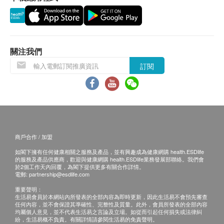
最少有6個月或以上。
*餵食時請確保滿匙劑量
換貨安排
成份
1. 當顧客收取已訂購之貨品時，有責任檢查貨品
營養分析
關注我們
是否有損毀情況，一經確認簽收，恕不接受退換。
蛋白質
5.7%
2. 退換產品必須包裝完整，如退換之產品有任何
訂閱
殘缺或過期退回，供應商有權不受理。
脂肪
2.6%
3. 如有其他損壞或遺漏查詢，顧客必須保留有效
纖維
7.0%
收據正本，並於送貨後3個工作天內按下列方式聯絡
uPet 客戶服務部跟進。
灰質
15.4%
電郵: jacky.lee@upet.hk
商戶合作 / 加盟
查詢熱線: 2698 7438
鈣
10.9%
如閣下擁有任何健康相關之服務及產品，並有興趣成為健康網購 health.ESDlife
的服務及產品供應商，歡迎與健康網購 health.ESDlife業務發展部聯絡。我們會
於2個工作天內回覆，為閣下提供更多有關合作詳情。
磷
0.2%
電郵:
partnership@esdlife.com
重要聲明：
水分
10.7%
生活易會員於本網站內所發表的全部內容為即時更新，因此生活易不會預先審查
任何內容，並不會保證其準確性、完整性及質量。此外，會員所發表的全部內容
均屬個人意見，並不代表生活易之言論及立場。如從而引起任何損失或法律糾
紛，生活易概不負責。有關詳情請參閱生活易的免責聲明。