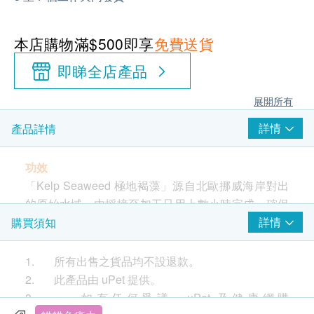
本店購物滿$500即享
免費送貨
即睇全店產品
展開所有
詳情
產品詳情
功效
「Kelp Seaweed 極地褐藻」源自北歐挪威海岸對出
的原始水域，由採摘至加工只用上數小時完成，確保
原材料的新鮮程度，防止營養流失。配方蘊含超過四
詳情
購買須知
十多種維他命及礦物質，可補充寵物飲食中的營養不
足。
1. 所有出售之貨品均不設退款。
2. 此產品由 uPet 提供。
鎖住鼻子及毛髮顏色
3. 如有任何爭議，uPet 及健康網購
去除牙石、減少口氣