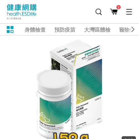
1
身體檢查
預防疫苗
大灣區體檢
寵物健