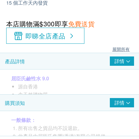
15 個工作天內發貨
本店購物滿$300即享
免費送貨
即睇全店產品
展開所有
詳情
產品詳情
屈臣氏鹼性水 9.0
源自香港
含天然礦物質
有助中和酸度
詳情
購買須知
幫助身體自然排毒
一般條款：
所有出售之貨品均不設退款。
此產品由屈臣氏集團(香港)有限公司提供。