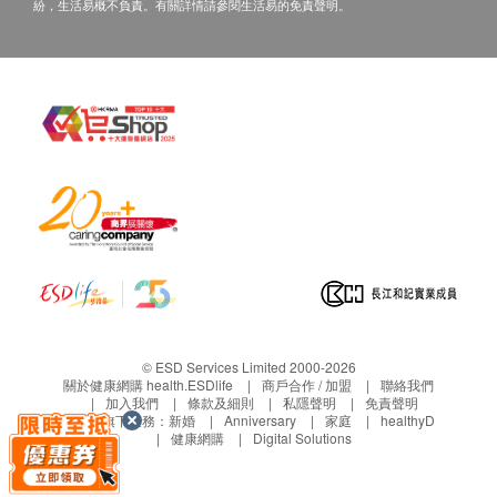
或過期退回，供應商有權不受理。
紛，生活易概不負責。有關詳情請參閱生活易的免責聲明。
如有其他損壞或遺漏查詢，顧客必須保留有效收據
正本，並於送貨後3個工作天內按下列方式聯絡屈
臣氏集團(香港)有限公司客戶服務部跟進。
電郵: ww_cgiorder@aswatson.com
查詢熱線: 2660 6633
© ESD Services Limited 2000-2026
關於健康網購 health.ESDlife
商戶合作 / 加盟
聯絡我們
加入我們
條款及細則
私隱聲明
免責聲明
生活易旗下業務：
新婚
Anniversary
家庭
healthyD
健康網購
Digital Solutions