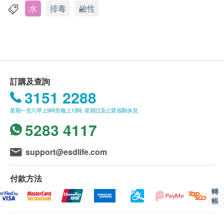
如有任何爭議，屈臣氏集團(香港)有限公司及健康
水
排毒
鹼性
網購health.ESDlife保留最終決議權。
送貨條款：
購買
Watsons Water
產品總額滿HK$300，即可享
本地免費送貨服務。賬單總額未滿HK$300需附加
訂購及查詢
HK$80運費。
3151 2288
我們將於確定訂單後15個工作天內，依地區之貨期
星期一至六早上9時至晚上12時; 星期日及公眾假期休息
由屈臣氏蒸餾水送上。
5283 4117
送貨服務只限本地，送貨範圍包括港島、九龍及新
界的一般地區。
送貨服務不適用於偏遠地區 (例如: 禁區) 、離島、
support@esdlife.com
愉景灣、流浮山、馬灣 (東涌市鎮除外)等地區、某
些偏遠區域或屈臣氏蒸餾水車輛難以到達之地方及
付款方法
位於無升降機設施的樓層或相應的送貨路程。
轉
帳
不排除運送時間會因節日而有所影響。當八號烈風
訊號懸掛或黑色暴雨警告生效時，送貨服務時間將