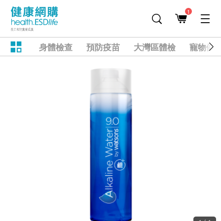
1
身體檢查
預防疫苗
大灣區體檢
寵物健