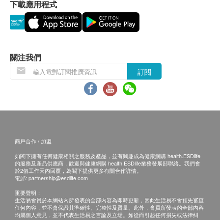
下載應用程式
會延遲。
所有訂單須視乎相關貨品的供應情況再作最後確
認。倘若健康網購health.ESDlife未能提供任何訂
單上的貨品，健康網購health.ESDlife有權拒絕接
受該訂單，並且會於送貨前透過電話或電郵通知顧
關注我們
客再作安排。
訂閱
飲品/食品：
貨品質量保證，於顧客收到產品當日起計，食用期
應最少有6個月或以上。(6 個月以下之產品會列明
到期日於上產品詳情中)
商戶合作 / 加盟
所有圖片及產品資料只供參考。
如閣下擁有任何健康相關之服務及產品，並有興趣成為健康網購 health.ESDlife
的服務及產品供應商，歡迎與健康網購 health.ESDlife業務發展部聯絡。我們會
退換條款：
於2個工作天內回覆，為閣下提供更多有關合作詳情。
電郵:
partnership@esdlife.com
當顧客收取已訂購之貨品時，有責任檢查貨品是否
重要聲明：
有損毀情況，一經確認簽收，恕不接受退換。
生活易會員於本網站內所發表的全部內容為即時更新，因此生活易不會預先審查
任何內容，並不會保證其準確性、完整性及質量。此外，會員所發表的全部內容
退換產品必須包裝完整，如退換之產品有任何殘缺
均屬個人意見，並不代表生活易之言論及立場。如從而引起任何損失或法律糾