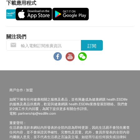
下載應用程式
直接到達的地點及備有升降機能直接到達或步行不
多於20級樓梯之樓層。
位於無升降機設施的樓層或相應的送貨路程，由第
21至40級樓梯將收取每層每件貨品港幣5元的服務
費及每層每支貨品港幣5元的行政費。
關注我們
訂購須知
訂閱
健康網購health.ESDlife只接受在香港的指定送貨
的帳單地址的訂單。
體積
訂購產品時，即表示客戶已同意按照本條款及細
深度: 25 厘米
則。客戶收到訂單確認通知電郵，屈臣氏蒸餾水會
闊度: 22.5 厘米
與客戶確認接受訂單，並同時通知您送貨的時間和
高度: 34.5 厘米
商戶合作 / 加盟
日期。
連8公升裝水高度: 61.5 厘米
如閣下擁有任何健康相關之服務及產品，並有興趣成為健康網購 health.ESDlife
倘若屈臣氏蒸餾水未能提供任何已訂購之產品或服
的服務及產品供應商，歡迎與健康網購 health.ESDlife業務發展部聯絡。我們會
務，或因客戶所使用的信用咭導致之付款問題或任
於2個工作天內回覆，為閣下提供更多有關合作詳情。
規格
電郵:
partnership@esdlife.com
何其他原因，屈臣氏蒸餾水有權拒絕接受該訂單。
水溫(熱): 85-88 °C
重要聲明：
倘若屈臣氏蒸餾水無法提供閣下訂單上的任何產品
水溫(冷): 比擺放環境溫度低10°C
生活易會員於本網站內所發表的全部內容為即時更新，因此生活易不會預先審查
任何內容，並不會保證其準確性、完整性及質量。此外，會員所發表的全部內容
或服務，屈臣氏蒸餾水會透過電話或電郵通知閣
重量: 2.72 公斤
均屬個人意見，並不代表生活易之言論及立場。如從而引起任何損失或法律糾