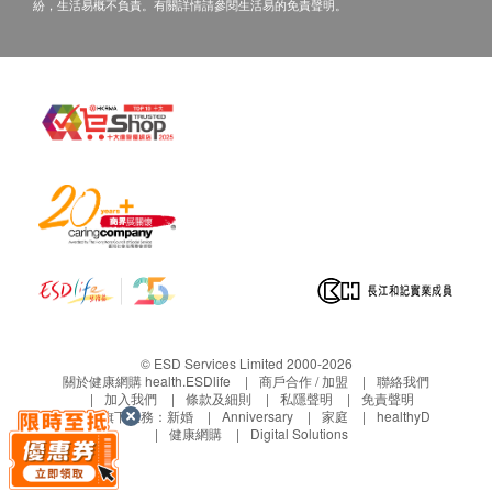
下。
紛，生活易概不負責。有關詳情請參閱生活易的免責聲明。
消耗功率(W瓦): 490W
請點擊此處獲取詳情
https://www.watsons-water.com/
流速(每分鐘公升): 熱水: 1.04 L/min / 溫水: 1.4L/mi
條款及細則
水樽按金:
產品內附
訂講１２公升或１８公升桶裝蒸餾水需繳交水樽按
Wats-MiniS 座檯式
冷熱水機
: 1部
金，於首次送貨時繳交， 每樽收取HＫ＄２０，按
8公升樽裝蒸餾水 x 2樽x1箱 水券: 2張
金將於退回水樽時退還。
保養:
安裝需知
水機提供 1 年保養
接上電源前，先將水樽倒轉插入機頂的插口位
HC99L-UFD、HC90L-UFD上冷水熱水機及Wats-
按下熱水和溫水按鈕，待水流出及氣泡在水中浮上
Touch提供12個月免費維修服務。
水面
Wats-MiniS, B-22 及Wats-Touch Mini 水機及WWS
將電源插入合規格的三孔插座
88 RO免安裝溫熱過濾水機提供12個月免費自攜維
按下機背的電源開關掣
© ESD Services Limited 2000-2026
修服務。
關於健康網購 health.ESDlife
商戶合作 / 加盟
聯絡我們
此時加熱指示燈會亮起，即可使用
加入我們
條款及細則
私隱聲明
免責聲明
保養期由收貨日期起計12個月內有效；保養期過後
完成安裝前，切勿接上電源！
生活易旗下業務：
新婚
Anniversary
家庭
healthyD
健康網購
Digital Solutions
更換零件需另外收費，建議保留購買單據證明。
換水前先關閉電源，拉出空樽後，依照說明書安裝
如需維修服務，客戶請致電客戶服務熱線2660
方法插入新水樽，再接上電源