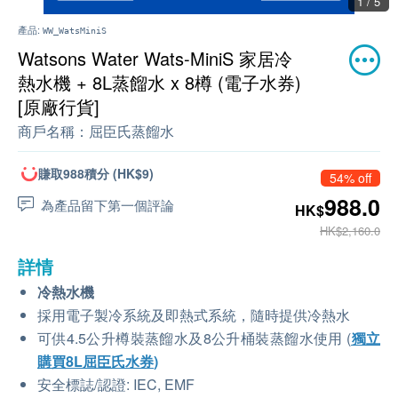
1 / 5
產品:
WW_WatsMiniS
Watsons Water Wats-MiniS 家居冷
熱水機 + 8L蒸餾水 x 8樽 (電子水券)
[原廠行貨]
商戶名稱：
屈臣氏蒸餾水
賺取988積分 (HK$9)
54% off
988.0
為產品留下第一個評論
HK$
HK$2,160.0
詳情
冷熱水機
採用電子製冷系統及即熱式系統，隨時提供冷熱水
可供4.5公升樽裝蒸餾水及8公升桶裝蒸餾水使用 (
獨立
購買
8L屈臣氏水券
)
安全標誌/認證: IEC, EMF