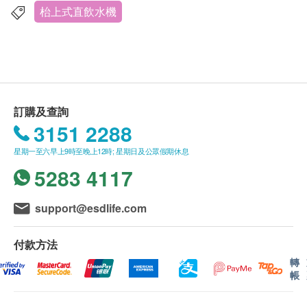
何臨時更改的送貨地址。
枱上式直飲水機
送貨安排:
貨品安排於由確認訂購日起計七至十個工作天內，
依地區之貨期由
屈臣氏蒸餾水
送上。
送貨服務只限本地，送貨範圍包括港島、九龍及新
訂購及查詢
界的一般地區。
3151 2288
送貨服務不適用於
偏遠地區 (例如: 禁區) 、離島、
星期一至六早上9時至晚上12時; 星期日及公眾假期休息
愉景灣、流浮山、馬灣 (東涌市鎮除外)等地區及某
5283 4117
些偏遠區域或屈臣氏蒸餾水車輛難以到達之地方。
送貨費用:
support@esdlife.com
樽裝蒸餾水 : 客戶每次須訂購最少兩箱8公升/ 12公
升/ 18公升裝蒸餾水方可享有免費送貨服務。
付款方法
水機 : 享免費送貨服務
轉
帳
***免費送貨服務 適用於港島、九龍及新界貨車能