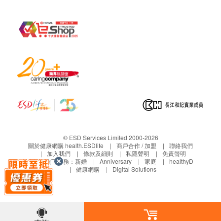
條款及細則
水樽按金:
產品內附：
訂講１２公升或１８公升桶裝蒸餾水需繳交水樽按
Wats-Touch Mini
溫熱水機
: 1部
金，於首次送貨時繳交， 每樽收取HＫ＄２０，按
8公升家庭裝蒸餾水 x 12樽 (電子水券)
金將於退回水樽時退還。
保養:
水機提供 1 年保養
HC99L-UFD、HC90L-UFD上冷水熱水機及Wats-
Touch提供12個月免費維修服務。
Wats-MiniS, B-22 及Wats-Touch Mini 水機及WWS
88 RO免安裝溫熱過濾水機提供12個月免費自攜維
© ESD Services Limited 2000-2026
修服務。
關於健康網購 health.ESDlife
商戶合作 / 加盟
聯絡我們
加入我們
條款及細則
私隱聲明
免責聲明
保養期由收貨日期起計12個月內有效；保養期過後
生活易旗下業務：
新婚
Anniversary
家庭
healthyD
健康網購
Digital Solutions
更換零件需另外收費，建議保留購買單據證明。
如需維修服務，客戶請致電客戶服務熱線2660
6688 預約時間。有關客戶服務部熱線辦公時間，
請參閱
http://www.watsons-