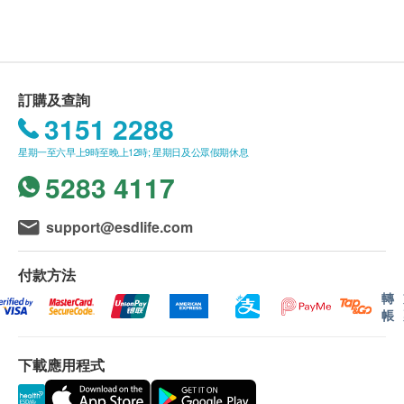
送貨安排:
貨品安排於由確認訂購日起計七至十個工作天內，
依地區之貨期由
屈臣氏蒸餾水
送上。
送貨服務只限本地，送貨範圍包括港島、九龍及新
訂購及查詢
界的一般地區。
3151 2288
送貨服務不適用於
偏遠地區 (例如: 禁區) 、離島、
星期一至六早上9時至晚上12時; 星期日及公眾假期休息
愉景灣、流浮山、馬灣 (東涌市鎮除外)等地區及某
5283 4117
些偏遠區域或屈臣氏蒸餾水車輛難以到達之地方。
送貨費用:
support@esdlife.com
樽裝蒸餾水 : 客戶每次須訂購最少兩箱8公升/ 12公
升/ 18公升裝蒸餾水方可享有免費送貨服務。
付款方法
水機 : 享免費送貨服務
轉
溫熱水機
帳
體積迷你，蝸居都適合。
***免費送貨服務 適用於港島、九龍及新界貨車能
出水口備有不同顏色燈光指示出水溫度。
下載應用程式
直接到達的地點及備有升降機能直接到達或步行不
配備時間顯示及出水實際溫度。
多於20級樓梯之樓層。