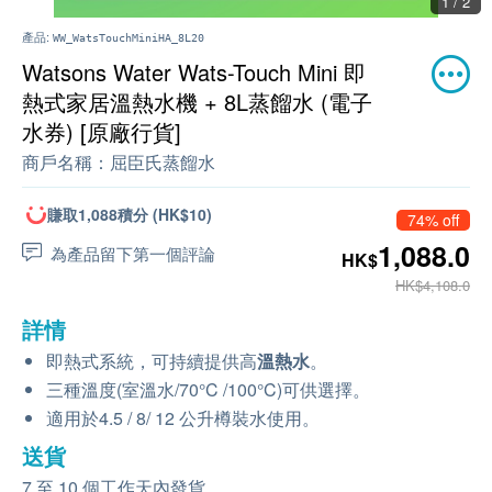
1 / 2
產品:
WW_WatsTouchMiniHA_8L20
Watsons Water Wats-Touch Mini 即
熱式家居溫熱水機 + 8L蒸餾水 (電子
水券) [原廠行貨]
商戶名稱：
屈臣氏蒸餾水
賺取1,088積分 (HK$10)
74% off
1,088.0
為產品留下第一個評論
HK$
HK$4,108.0
詳情
即熱式系統，可持續提供高
溫熱水
。
三種溫度(室溫水/70°C /100°C)可供選擇。
適用於4.5 / 8/ 12 公升樽裝水使用。
送貨
7 至 10 個工作天內發貨