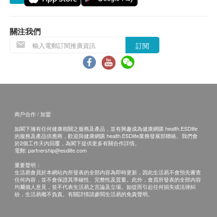
備有磁吸式接水盤，出水時方便不同高度的水杯使
位於無升降機設施的樓層或相應的送貨路程，由第
用。
21至40級樓梯將收取每層每件貨品港幣5元的服務
安全標誌/認證: IEC, EMF
費及每層每支貨品港幣5元的行政費。
關注我們
訂購須知
訂閱
產品體積：
健康網購health.ESDlife只接受在香港的指定送貨
深度: 24.5 厘米
的帳單地址的訂單。
闊度: 20.5 厘米
訂購產品時，即表示客戶已同意按照本條款及細
高度: 28.5 厘米
則。客戶收到訂單確認通知電郵，屈臣氏蒸餾水會
連12公升裝水高度: 55 厘米
與客戶確認接受訂單，並同時通知您送貨的時間和
商戶合作 / 加盟
日期。
產品規格：
如閣下擁有任何健康相關之服務及產品，並有興趣成為健康網購 health.ESDlife
倘若屈臣氏蒸餾水未能提供任何已訂購之產品或服
的服務及產品供應商，歡迎與健康網購 health.ESDlife業務發展部聯絡。我們會
水溫(高溫): 90-100 °C
務，或因客戶所使用的信用咭導致之付款問題或任
於2個工作天內回覆，為閣下提供更多有關合作詳情。
電郵:
partnership@esdlife.com
水溫(中溫): 65-75 °C
何其他原因，屈臣氏蒸餾水有權拒絕接受該訂單。
重要聲明：
水溫(室溫): 室溫溫度
倘若屈臣氏蒸餾水無法提供閣下訂單上的任何產品
生活易會員於本網站內所發表的全部內容為即時更新，因此生活易不會預先審查
重量: 2 公斤
任何內容，並不會保證其準確性、完整性及質量。此外，會員所發表的全部內容
或服務，屈臣氏蒸餾水會透過電話或電郵通知閣
均屬個人意見，並不代表生活易之言論及立場。如從而引起任何損失或法律糾
消耗功率(W瓦): 2120 W
下。
紛，生活易概不負責。有關詳情請參閱生活易的免責聲明。
流速(每分鐘公升): 高溫熱水: 0.4 L/min / 中溫熱
請點擊此處獲取詳情
https://www.watsons-water.com/
水: 0.7 L/min / 室溫水: 0.7 L/min