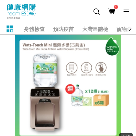
1
身體檢查
預防疫苗
大灣區體檢
寵物健