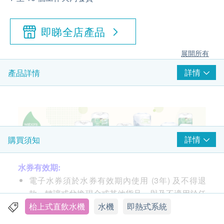
即睇全店產品
展開所有
詳情
產品詳情
詳情
購買須知
水券有效期:
電子水券須於水券有效期內使用 (3年) 及不得退
款、轉讓或兌換現金或其他貨品，與及不適用於任
何臨時更改的送貨地址。
枱上式直飲水機
水機
即熱式系統