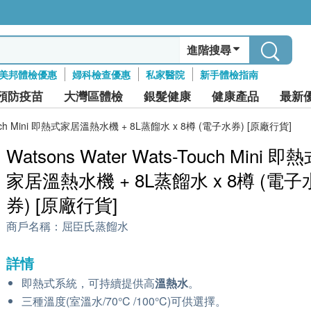
進階搜尋
美邦體檢優惠
婦科檢查優惠
私家醫院
新手體檢指南
預防疫苗
大灣區體檢
銀髮健康
健康產品
最新
-Touch Mini 即熱式家居溫熱水機 + 8L蒸餾水 x 8樽 (電子水券) [原廠行貨]
Watsons Water Wats-Touch Mini 即
家居溫熱水機 + 8L蒸餾水 x 8樽 (電子
券) [原廠行貨]
商戶名稱：
屈臣氏蒸餾水
詳情
即熱式系統，可持續提供高
溫熱水
。
三種溫度(室溫水/70°C /100°C)可供選擇。