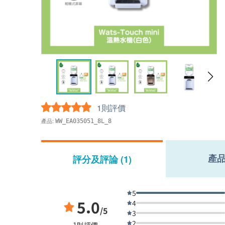
1則評價
產品:
WW_EA035051_8L_8
產
評分及評論 (1)
5
5.0
4
/5
3
2
1則評價