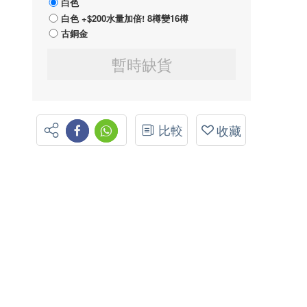
白色
白色 +$200水量加倍! 8樽變16樽
古銅金
暫時缺貨
比較
收藏