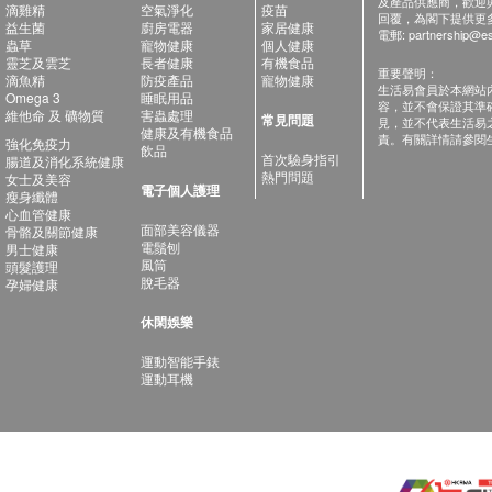
及產品供應商，歡迎與健
滴雞精
空氣淨化
疫苗
回覆，為閣下提供更
益生菌
廚房電器
家居健康
電郵:
partnership@es
蟲草
寵物健康
個人健康
靈芝及雲芝
長者健康
有機食品
重要聲明：
滴魚精
防疫產品
寵物健康
生活易會員於本網站
Omega 3
睡眠用品
容，並不會保證其準
維他命 及 礦物質
害蟲處理
常見問題
見，並不代表生活易
健康及有機食品
責。有關詳情請參閱
強化免疫力
飲品
首次驗身指引
腸道及消化系統健康
熱門問題
女士及美容
電子個人護理
瘦身纖體
心血管健康
面部美容儀器
骨骼及關節健康
電鬚刨
男士健康
風筒
頭髮護理
脫毛器
孕婦健康
休閑娛樂
運動智能手錶
運動耳機