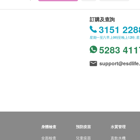
訂購及查詢
3151 228
星期一至六早上9時至晚上12時; 
5283 411
support@esdlife
身體檢查
預防疫苗
水質管理
全面檢查
兒童疫苗
直飲水機