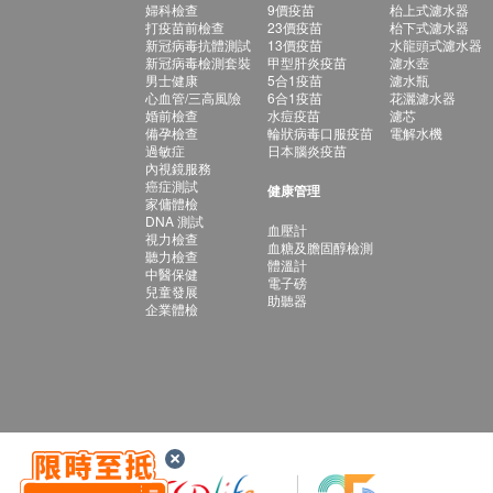
婦科檢查
9價疫苗
枱上式濾水器
打疫苗前檢查
23價疫苗
枱下式濾水器
新冠病毒抗體測試
13價疫苗
水龍頭式濾水器
新冠病毒檢測套裝
甲型肝炎疫苗
濾水壺
男士健康
5合1疫苗
濾水瓶
心血管/三高風險
6合1疫苗
花灑濾水器
婚前檢查
水痘疫苗
濾芯
備孕檢查
輪狀病毒口服疫苗
電解水機
過敏症
日本腦炎疫苗
內視鏡服務
癌症測試
健康管理
家傭體檢
DNA 測試
血壓計
視力檢查
血糖及膽固醇檢測
聽力檢查
體溫計
中醫保健
電子磅
兒童發展
助聽器
企業體檢