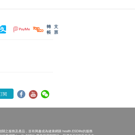
轉
支
帳
票
訂閱
之服務及產品，並有興趣成為健康網購 health.ESDlife的服務