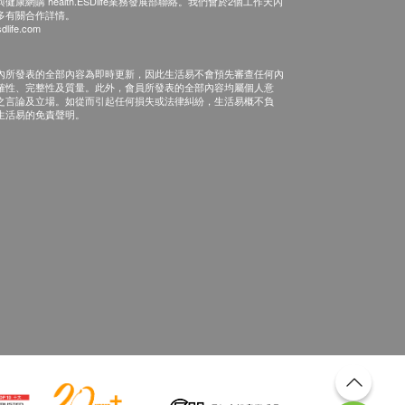
康網購 health.ESDlife業務發展部聯絡。我們會於2個工作天內
多有關合作詳情。
dlife.com
內所發表的全部內容為即時更新，因此生活易不會預先審查任何內
確性、完整性及質量。此外，會員所發表的全部內容均屬個人意
之言論及立場。如從而引起任何損失或法律糾紛，生活易概不負
生活易的免責聲明。