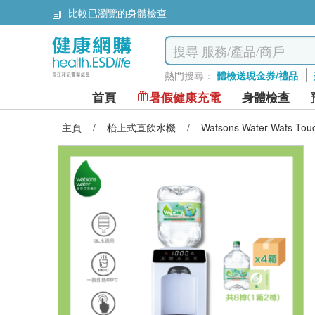
比較已瀏覽的身體檢查
熱門搜尋：
體檢送現金券/禮品
首頁
暑假健康充電
身體檢查
主頁
/
枱上式直飲水機
/
Watsons Water Wats