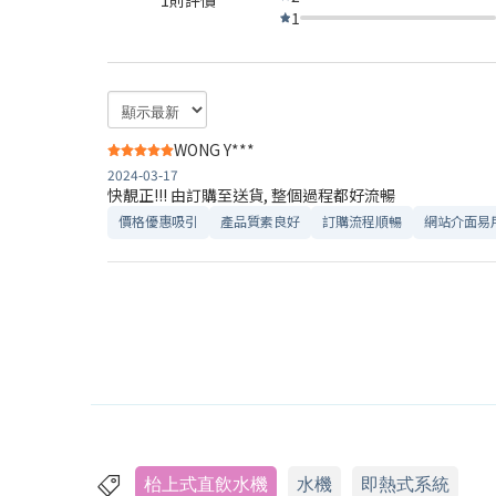
1
WONG Y***
2024-03-17
快靚正!!! 由訂購至送貨, 整個過程都好流暢
價格優惠吸引
產品質素良好
訂購流程順暢
網站介面易
枱上式直飲水機
水機
即熱式系統