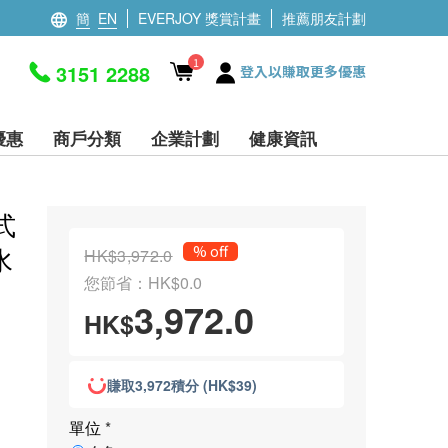
簡
EN
EVERJOY 獎賞計畫
推薦朋友計劃
1
3151 2288
登入以賺取更多優惠
優惠
商戶分類
企業計劃
健康資訊
熱式
水
% off
HK$3,972.0
您節省：HK$0.0
3,972.0
HK$
賺取3,972積分 (HK$39)
單位
*