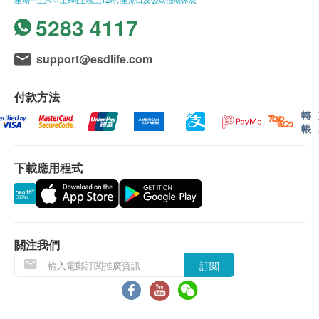
愉景灣、流浮山、馬灣 (東涌市鎮除外)等地區及某
5283 4117
些偏遠區域或屈臣氏蒸餾水車輛難以到達之地方。
送貨費用:
support@esdlife.com
樽裝蒸餾水 : 客戶每次須訂購最少兩箱8公升/ 12公
升/ 18公升裝蒸餾水方可享有免費送貨服務。
付款方法
水機 : 享免費送貨服務
轉
帳
***免費送貨服務 適用於港島、九龍及新界貨車能
下載應用程式
直接到達的地點及備有升降機能直接到達或步行不
多於20級樓梯之樓層。
位於無升降機設施的樓層或相應的送貨路程，由第
21至40級樓梯將收取每層每件貨品港幣5元的服務
費及每層每支貨品港幣5元的行政費。
關注我們
訂購須知
訂閱
介紹
健康網購health.ESDlife只接受在香港的指定送貨
的帳單地址的訂單。
即熱式系統，可持續提供高
溫熱水
訂購產品時，即表示客戶已同意按照本條款及細