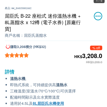
1 / 5
產品:
WW_EA035081G6I
屈臣氏 B-22 座枱式 迷你溫熱水機 +
8L蒸餾水 x 12樽 (電子水券) [原廠行
貨]
商戶名稱：
屈臣氏蒸餾水
賺取3,208積分 (HK$32)
% off
3,208.0
HK$
HK$3,208.0
詳情
溫熱水機
,
即熱式系統，可持續提供高
溫熱水
三種溫度(室溫水/70°C/100°C)可供選擇
配備時間顯示及出水實際溫度
適用於4.5L及
8L屈臣氏水樽使用