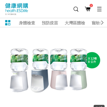
1
身體檢查
預防疫苗
大灣區體檢
寵物健