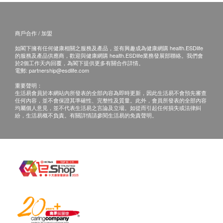
三種溫度(室溫水/70°C/100°C)可供選擇
則。客戶收到訂單確認通知電郵，屈臣氏蒸餾水會
配備時間顯示及出水實際溫度
與客戶確認接受訂單，並同時通知您送貨的時間和
適用於4.5L及8L屈臣氏水樽使用
商戶合作 / 加盟
日期。
B-22座枱式迷你溫熱水機設有兒童安全鎖及LCD屏
如閣下擁有任何健康相關之服務及產品，並有興趣成為健康網購 health.ESDlife
倘若屈臣氏蒸餾水未能提供任何已訂購之產品或服
的服務及產品供應商，歡迎與健康網購 health.ESDlife業務發展部聯絡。我們會
幕
務，或因客戶所使用的信用咭導致之付款問題或任
於2個工作天內回覆，為閣下提供更多有關合作詳情。
電郵:
partnership@esdlife.com
何其他原因，屈臣氏蒸餾水有權拒絕接受該訂單。
重要聲明：
倘若屈臣氏蒸餾水無法提供閣下訂單上的任何產品
體積
生活易會員於本網站內所發表的全部內容為即時更新，因此生活易不會預先審查
任何內容，並不會保證其準確性、完整性及質量。此外，會員所發表的全部內容
或服務，屈臣氏蒸餾水會透過電話或電郵通知閣
均屬個人意見，並不代表生活易之言論及立場。如從而引起任何損失或法律糾
深度: 21 厘米
下。
紛，生活易概不負責。有關詳情請參閱生活易的免責聲明。
闊度: 24 厘米
請點擊此處獲取詳情
https://www.watsons-water.com/
高度: 24 厘米
條款及細則
連8公升裝水高度: 49 厘米
水樽按金:
訂講１２公升或１８公升桶裝蒸餾水需繳交水樽按
規格
金，於首次送貨時繳交， 每樽收取HＫ＄２０，按
水溫(高溫): 90-100 °C
金將於退回水樽時退還。
水溫(中溫): 65-75 °C
保養:
水溫(室溫): 室溫溫度
水機提供 1 年保養