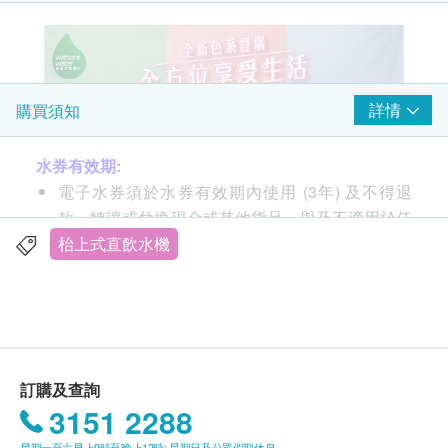
詳情
購買須知
水券有效期:
電子水券須於水券有效期內使用 (3年) 及不得退
款、轉讓或兌換現金或其他貨品，與及不適用於任
何臨時更改的送貨地址。
枱上式直飲水機
送貨安排:
貨品安排於由確認訂購日起計七至十個工作天內，
依地區之貨期由
屈臣氏蒸餾水
送上。
送貨服務只限本地，送貨範圍包括港島、九龍及新
訂購及查詢
界的一般地區。
3151 2288
送貨服務不適用於
偏遠地區 (例如: 禁區) 、離島、
星期一至六早上9時至晚上12時; 星期日及公眾假期休息