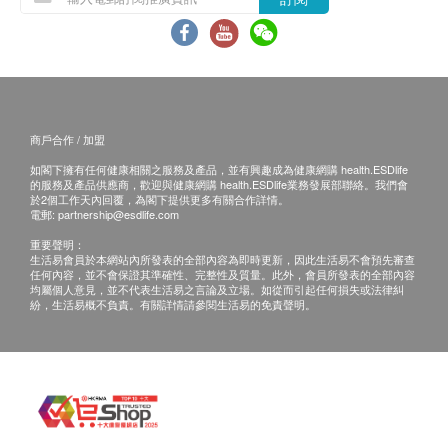
健康網購health.ESDlife只接受在香港的指定送貨
色。
的帳單地址的訂單。
訂購產品時，即表示客戶已同意按照本條款及細
則。客戶收到訂單確認通知電郵，屈臣氏蒸餾水會
與客戶確認接受訂單，並同時通知您送貨的時間和
商戶合作 / 加盟
日期。
如閣下擁有任何健康相關之服務及產品，並有興趣成為健康網購 health.ESDlife
倘若屈臣氏蒸餾水未能提供任何已訂購之產品或服
的服務及產品供應商，歡迎與健康網購 health.ESDlife業務發展部聯絡。我們會
務，或因客戶所使用的信用咭導致之付款問題或任
於2個工作天內回覆，為閣下提供更多有關合作詳情。
電郵:
partnership@esdlife.com
何其他原因，屈臣氏蒸餾水有權拒絕接受該訂單。
重要聲明：
倘若屈臣氏蒸餾水無法提供閣下訂單上的任何產品
生活易會員於本網站內所發表的全部內容為即時更新，因此生活易不會預先審查
任何內容，並不會保證其準確性、完整性及質量。此外，會員所發表的全部內容
或服務，屈臣氏蒸餾水會透過電話或電郵通知閣
均屬個人意見，並不代表生活易之言論及立場。如從而引起任何損失或法律糾
下。
紛，生活易概不負責。有關詳情請參閱生活易的免責聲明。
請點擊此處獲取詳情
https://www.watsons-water.com/
條款及細則
水樽按金:
訂講１２公升或１８公升桶裝蒸餾水需繳交水樽按
金，於首次送貨時繳交， 每樽收取HＫ＄２０，按