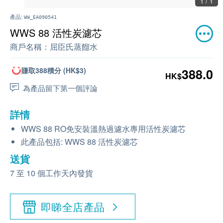
1 / 1
產品:
WW_EA090541
WWS 88 活性炭濾芯
商戶名稱：
屈臣氏蒸餾水
賺取388積分 (HK$3)
388.0
HK$
為產品留下第一個評論
詳情
WWS 88 RO免安裝溫熱過濾水專用活性炭濾芯
此產品包括: WWS 88 活性炭濾芯
送貨
7 至 10 個工作天內發貨
即睇全店產品