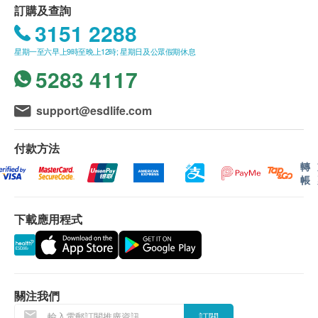
訂購及查詢
界的一般地區。
3151 2288
送貨服務不適用於
偏遠地區 (例如: 禁區) 、離島、
星期一至六早上9時至晚上12時; 星期日及公眾假期休息
愉景灣、流浮山、馬灣 (東涌市鎮除外)等地區及某
5283 4117
些偏遠區域或屈臣氏蒸餾水車輛難以到達之地方。
送貨費用:
support@esdlife.com
樽裝蒸餾水 : 客戶每次須訂購最少兩箱8公升/ 12公
升/ 18公升裝蒸餾水方可享有免費送貨服務。
付款方法
活性炭濾芯壽命到期：屏幕顯示F2；如果複合濾芯和
水機 : 享免費送貨服務
轉
活性炭濾芯同時到期，F1和F2循環進行顯示，即顯示
帳
F1狀態1秒後切換為F2，再過1秒後切換F1 (F1/F2狀
***免費送貨服務 適用於港島、九龍及新界貨車能
態顯示不會限制過濾水機使用)
下載應用程式
直接到達的地點及備有升降機能直接到達或步行不
多於20級樓梯之樓層。
活性炭濾芯重置：同時長按“ (Ambient)”和“ (250ml)”5
位於無升降機設施的樓層或相應的送貨路程，由第
秒，“ 濾芯”符號指示燈回復白色，F2消失，重置完
21至40級樓梯將收取每層每件貨品港幣5元的服務
成。
費及每層每支貨品港幣5元的行政費。
關注我們
訂購須知
濾芯重置完成後，“濾芯”符號於屏幕顯示顏色恢復白
訂閱