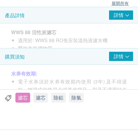
展開所有
詳情
產品詳情
WWS 88 活性炭濾芯
適用於: WWS 88 RO免安裝溫熱過濾水機
釋放有益礦物質
能去除雜質、異味
詳情
購買須知
改善口感
水券有效期:
濾芯使用壽命 : 約6個月
電子水券須於水券有效期內使用 (3年) 及不得退
款、轉讓或兌換現金或其他貨品，與及不適用於任
濾芯壽命屏幕顯示說明：
何臨時更改的送貨地址。
濾芯
濾芯
除鉛
除氯
送貨安排:
貨品安排於由確認訂購日起計七至十個工作天內，
依地區之貨期由
屈臣氏蒸餾水
送上。
送貨服務只限本地，送貨範圍包括港島、九龍及新