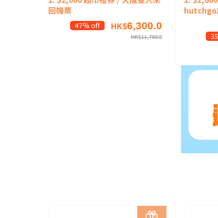
回機票
hutchg
6,300.0
47% off
HK$
35
HK$
11,780.0