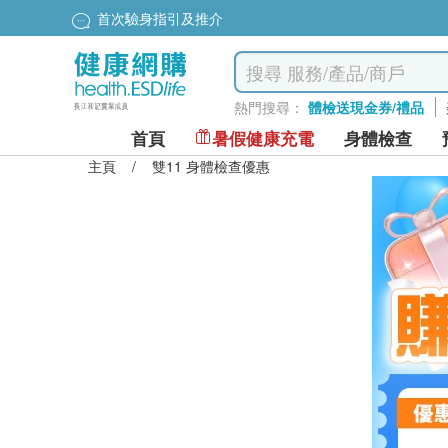
首次驗身指引及推介
熱門搜尋：
體檢送現金券/禮品
首頁
暑假健康充電
身體檢查
主頁
/
雙11 身體檢查優惠