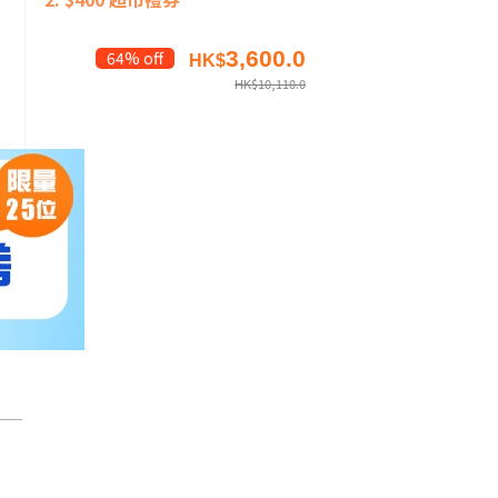
3,600.0
64% off
HK$
HK$
10,110.0