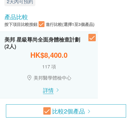
LDH是細胞將糖轉換成能量時所需的酵素之一，廣泛
2天內可預約
熱線電話：(852) 2369 0680
未成年客人體檢指引 (10歲至18歳以下人士)
節段肌肉分析
超聲波全腹
存在於身體各器官組織，當身體細胞受到傷害或死亡
OTO GoGo鬆 2.0 按摩椅 (VN-05) (原價$13,800)
A. 10歳至未滿16歲者：
節段脂肪分析
包括膽管、膽囊、肝、腎、胰、脾及盆腔器官、前列腺、膀胱
都會釋放LDH，導致血清LDH濃度上升。常見的LDH
產品比較
(1) 有家長或監護人陪同者
1,700.0
體重控制
HK$
上升原因為心肌梗塞、肝臟疾病、肌肉萎縮、肝病、
在中心即場簽署同意書，並出示身份證明文件，經
按下項目比較按鈕
進行比較(選擇1至3個產品)
肥胖評估
貧血、白血病、肺栓塞、肺炎、癌症及骨骼疾病。
核實無誤後可提供服務。
超聲波乳房
腰臀比
常見的乳房檢查，適合為任何年齡的女性
美邦 星級尊尚全面身體檢查計劃
內臟脂肪水平
890.0
HK$
(2人)
總肌酸磷激酵素
(2) 沒有家長或監護人陪同者
肥胖程度
HK$8,400.0
主要存在於骨骼肌、腦和心肌組織中 。血濃度上升主
預先取同意書並由家長或監護人簽署妥當，客人可
卡路里攝取量建議
癌症指標測試組合A
要見於心肌梗塞、多發性肌炎、肌肉受損或心肌相關
由其他成年人陪同到中心，出示已簽署的同意書及
運動建議
包括肝癌指標、胰臟癌指標、胃腫瘤指標、鼻咽癌腫瘤指標
117 項
疾病，過度運動致肌肉拉傷，亦會致其指數升高。
990.0
簽署者的身份證明文件副本，經核實無誤後可提供
基礎代謝率
HK$
美邦醫學體檢中心
服務。
血脂
4合1心血管疾病伸延檢查(雙人)
注意事項:
詳情
檢查能反映患多種心血管疾病的可能性、預測中風危險及血凝
B.16歳至未滿18歲者：
- "身體成份分析儀" 不適用於以下人仕:
hutchgo.com HK$2500旅遊禮券
總膽固醇
固問題
預先取同意書並由家長或監護人簽署妥當，可接受
1. 任何人已植入金屬材料在身體內，如心臟起膊器，
1,200.0
三酸甘油脂
HK$
客人自行到中心，出示已簽署的同意書及簽署者的
除顫器，人工心瓣等。
高密度膽固醇
比較
2
個產品
身份證明文件副本核實無誤後可提供服務。
2. 骨科手術人士，如裝上綱片或螺絲的人士。
低密度膽固醇
超聲波全腹(雙人)
包括膽管、膽囊、肝、腎、胰、脾及盆腔器官、前列腺、膀胱
3. 已懷孕之女士。
極低密度膽固醇
3,400.0
HK$
膽固醇比率
一般身體檢查計劃有效期為12個月，客戶必須於
4. 正進行箍牙矯齒人士。