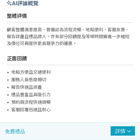
AI評論概覽
整體評價
顧客整體滿意度高，普遍認為流程流暢、地點便利、客服友善、
報告詳盡且禮品誘人。亦有部分回饋提及等候時間需進一步縮短
及價位可再提供更具競爭力的優惠。
正面回饋
地點方便且交通便利
服務人員態度親切
報告快速且詳盡
禮品豐富且具吸引力
預約與流程快速順暢
客服回覆迅速且耐心
負面或改進建議
詳情
免費禮品
部分地點等候時間較長需改善