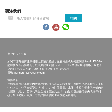
$2000 豐澤電子禮券
肺部問題伸延檢查
谷草/谷丙轉氨酵素比率
一律作銷毀處理及不會存底，客戶如需額外索取
包括針對非小細胞肺癌及小細胞肺癌腫瘤標誌物含量及X光肺
平片項目
關注我們
報告複印本 (體檢後3個月內)，將收取$150行政
腎功能
*此項目不適用於觀塘分店
費。注意：複印本報告未必完整。
訂閱
750.0
HK$
鈉
d. 客人需自行承擔郵寄報告之風險。
鉀
e. 所有身體檢查並非作為醫務診斷或治療用
肝炎伸延檢查 (雙人)
氯化物
針對甲型肝炎免疫能力和乙型肝炎E抗原等較少在體檢中包含
途，如需撰寫醫生轉介信，將作額外收費，價錢
檢查項目及檢測乙型肝炎表面抗體以判斷是否存有乙型肝炎免
血肌酸酐
請向美邦查詢。
疫。
尿素
998.0
HK$
商戶合作 / 加盟
碳酸鹽
報告：
如閣下擁有任何健康相關之服務及產品，並有興趣成為健康網購 health.ESDlife
進行健康檢查後，一般情況下，需大概14個工作天
肺部問題伸延檢查 (雙人)
甲狀腺
的服務及產品供應商，歡迎與健康網購 health.ESDlife業務發展部聯絡。我們會
包括針對非小細胞肺癌及小細胞肺癌腫瘤標誌物含量及X光肺
於2個工作天內回覆，為閣下提供更多有關合作詳情。
跟進檢查報告， 工作天不包括星期六、日及公眾
$2,000 Apple 禮品卡
電郵:
partnership@esdlife.com
平片項目
甲狀腺素
假期。 輪侯報告講解時間會因應不同情況 (如個別
*此項目不適用於觀塘分店
重要聲明：
化驗項目所需時間或客人指明特定時段)而有所延
1,500.0
HK$
生活易會員於本網站內所發表的全部內容為即時更新，因此生活易不會預先審查
血液檢查
任何內容，並不會保證其準確性、完整性及質量。此外，會員所發表的全部內容
長。
均屬個人意見，並不代表生活易之言論及立場。如從而引起任何損失或法律糾
如客人選擇收電子報告*，報告時間可加快至14個
紛，生活易概不負責。有關詳情請參閱生活易的免責聲明。
超聲波乳房 (雙人)
血色素
常見的乳房檢查，適合為任何年齡的女性
工作天內出報告(包括超聲波及心電圖)，但個別報
血小板數目
1,780.0
HK$
告則不包括在內，例如基因檢測或mRNA等。客人
單核白血球