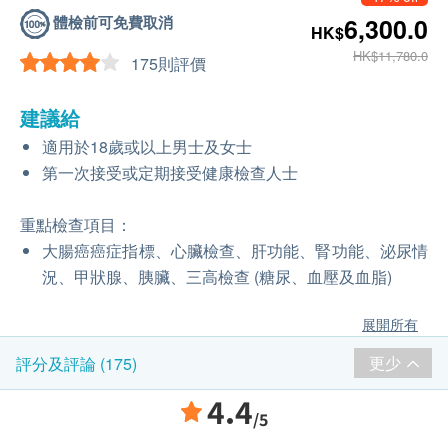
體檢前可免費取消
6,300.0
HK$
HK$11,780.0
175則評價
建議給
適用於18歲或以上男士及女士
第一次接受或定期接受健康檢查人士
重點檢查項目：
大腸癌癌症指標、心臟檢查、肝功能、腎功能、泌尿情
況、甲狀腺、胰臟、三高檢查 (糖尿、血壓及血脂)
展開所有
更少
評分及評論 (175)
4.4
/5