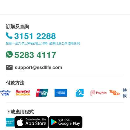
總脂肪
12個月內(由確認付款日期起計)接受有關檢查，客
- 請詳閱以下「條款及細則」了解更多服務需知及注
癌症指標測試組合A (雙人)
戶需提前1個月預約相關檢查，逾期作廢。
意事項
包括肝癌指標、胰臟癌指標、胃腫瘤指標、鼻咽癌腫瘤指標
糖尿
1,980.0
HK$
訂購及查詢
所有疫苗都必須經過評估才可注射，如有需要，醫生
血糖
3151 2288
前列腺超聲波
亦會在場解答問題及提供協助。如醫生認為不適合注
肝功能
透過超聲波描繪影像檢視前列腺狀況
星期一至六早上9時至晚上12時; 星期日及公眾假期休息
射疫苗，將取消此計劃的服務，全數費用退回。
$2000 AEON 禮券
800.0
HK$
5283 4117
疫苗注射均由註冊醫生/醫護人員負責注射程序及此服
總蛋白質
務只適用於佐敦檢驗中心 (辦公時間 : 星期一, 三及 六
谷丙轉氨酵素
柏氏子宮頸液基薄片檢查(雙人)
support@esdlife.com
下午2時至6時)。
除可檢查子宮頸癌前期病變外，亦可知是否有其他婦科隱患，
谷草轉氨酵素
如柏氏抹片發炎。 (只限有性經驗女性)
白蛋白
820.0
HK$
付款方法
備註：
球蛋白
a. 醫生講解報告
只限旺角分店
，若有需要請聯
轉
白蛋白球蛋白比例
肝炎伸延檢查
帳
絡旺角分店查詢。
總膽紅素
針對甲型肝炎免疫能力和乙型肝炎E抗原等較少在體檢中包含
檢查項目及檢測乙型肝炎表面抗體以判斷是否存有乙型肝炎免
直接膽紅素
b. 如果客戶已完成電話或面解服務，若再要求
疫。
下載應用程式
間接膽紅素
講解，需另外收取解析報告費，價錢請向美邦查
499.0
HK$
谷草先轉太酵素
詢。
總鹼性磷酸酵素
c. 客戶若體檢後3個月內不提取報告，所有報告