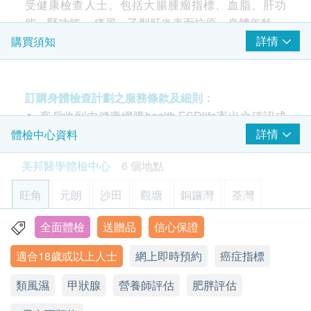
410.0
受健康檢查人士。包括大腸腫瘤指標、血脂、肝功
2026-07-15
新城市中央廣場
2026-07-05
朗豪坊
HK$
基本健康評估
HK$620
優惠多且多選擇，多身體檢查種類方便客人
客戶服務專業 解
能、腎功能 、痛風、乙型肝炎表面抗原、身體年齡。
選擇
體質指標
肺X光平片
詳情
購買須知
基本的肺部檢查
身高
高敏度心肌肌鈣蛋白 I (hs-Troponin I) — 心肌受損標
*此項目不適用於觀塘分店
脈搏率
誌
420.0
HK$
體重
心肌受損，如急性心肌梗塞、急性冠狀動脈疾病，
禮品吸引
訂購流程順暢
身體檢查項目全
訂購身體檢查計劃之服務條款及細則：
除脂體重
高敏度心肌肌鈣蛋白 I (hs-Troponin I)才會升高。可
肺X光平片(雙人)
客戶收到由健康網購health.ESDlife寄出之確認成
收縮壓
基本的肺部檢查
索尼 Sony PlayStation 5 光碟機版遊戲主機 (搭載Ultra HD Blu-ray)
以作為近期心肌梗塞或再梗塞的判斷依據，也可以
功付款電郵後，美邦醫學體檢中心將於隨後1-2個
詳情
體檢中心資料
*此項目不適用於觀塘分店
香港行貨 (價值: $5,980)
舒張壓
查看所有評論
用來預測梗塞範圍以及預防。
工作天的辦公時間內，致電客戶預約身體檢查的時
840.0
HK$
脈壓差測試
美邦醫學體檢中心
6 個地點
患者可於心臟病發及血管出現問題數月至一年前，
間及地點。客戶亦可致電查詢或在訂單確認後1個
甚至在毫無病徵的情況下，能準確地測試出心臟病
身體組合
工作天致電該中心預約 (電話：2369 0680)。
4合1心血管疾病伸延檢查
旺角
元朗
沙田
觀塘
銅鑼灣
荃灣
檢查能反映患多種心血管疾病的可能性、預測中風危險及血凝
發的機會，及評估病人將來患上心臟病的可能性。
購買計劃後可安排由健康網購health.ESDlife發出
固問題
身體脂肪含量
直接評估心臟心律標記物 ，可識別患者及阻止病
的正式收據，並於7-14個工作天後寄出。客戶可於
全面體檢
送贈品
信心保證
600.0
旺角亞皆老街8號朗豪坊辦公室大樓11樓
HK$
身體水分總量
情惡化，極早發現心臟問題，作出預防性治療，防
購買時提出收據要求，或經以下方法聯絡客戶服務
蛋白質
適合18歲或以上人士
網上即時預約
癌症指標
止心臟病發
顯示地圖
員: 電郵 (
support@esdlife.com
) 或電話 (3151
盤腔超聲波掃描
礦物質
包括卵巢、膀胱及子宮
2288)。
類風濕
星期一至六︰9:00a.m. – 1:00p.m.; 2:00p.m. – 6:00p.m.
甲狀腺
營養師評估
肥胖評估
體脂肪百分比
890.0
乳酸脫氫酶 LDH
HK$
健康檢查計劃只適用於10歲或以上之人士
星期日及公眾假期︰休息
骨骼肌