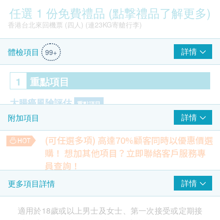
任選 1 份免費禮品 (點撃禮品了解更多)
報告解釋需更專業與清楚
價格需提供更具競爭力的優惠與捆綁方案
香港台北來回機票 (四人) (連23KG寄艙行李)
個別地點環境或人流擁擠影響體驗
優惠券多樣性需增加
詳情
體檢項目
99+
結論
1
重點項目
本體檢服務以高性價比、快速流程、廣泛檢查項目與便捷地點為
大腸癌風險評估
核心優勢，適合繁忙的上班族、注重健康管理的家庭以及需要快
重點項目
速取得報告的用戶。建議追求全面檢查與禮品吸引的顧客選用本
詳情
附加項目
癌胚抗原
方案，同時若需進一步醫學指導，亦可諮詢專科醫師以獲得更完
整的意見。
(可任選多項) 高達70%顧客同時以優惠價選
2
基本項目
購！
想加其他項目？立即聯絡客戶服務專
此部分內容由AI自動生成，可能包含錯誤或不完整之處，請審慎參考。
員查詢！
$2000 百佳電子禮券
心臟檢查
柏氏子宮頸液基薄片檢查
詳情
更多項目詳情
除可檢查子宮頸癌前期病變外，亦可知是否有其他婦科隱患
乳酸脫氫酶
(只限有性經驗女性)
總肌酸磷激酵素
適用於18歲或以上男士及女士、第一次接受或定期接
34% off
Wong C***
Or O**