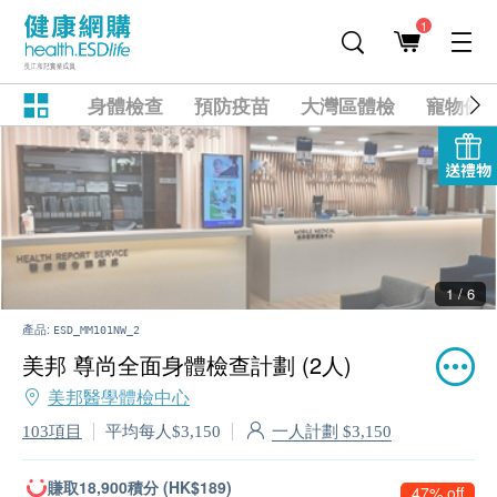
1
身體檢查
預防疫苗
大灣區體檢
寵物健
送禮物
2 / 6
產品:
ESD_MM101NW_2
美邦 尊尚全面身體檢查計劃 (2人)
美邦醫學體檢中心
一人計劃 $3,150
103項目
平均每人$3,150
賺取18,900積分 (HK$189)
47% off