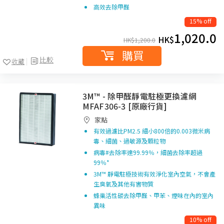
高效去除甲醛
15% off
1,020.0
HK$
HK$
1,200.0
購買
比較
收藏
3M™ - 除甲醛靜電駐極更換濾網
MFAF306-3 [原廠行貨]
家點
有效過濾比PM2.5 細小800倍的0.003微米病
毒、細菌、過敏源及顆粒物
病毒#去除率達99.99％，細菌去除率超過
99％*
3M™ 靜電駐極技術有效淨化室內空氣，不會產
生臭氧及其他有害物質
蜂巢活性碳去除甲醛、甲苯、煙味在內的室內
異味
10% off