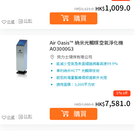
1,009.0
HK$
HK$
1,121.0
購買
比較
收藏
Air Oasis™ 納米光觸媒空氣淨化機
AO3000G3
貝力士環保有限公司
能減少空氣及表面細菌病毒高達99.9%
專利納米HCT™ 光觸媒技術
超低耗電量醫療級殺菌紫外光燈
適用面積：3,000平方呎
5% off
7,581.0
HK$
HK$
7,980.0
購買
比較
收藏