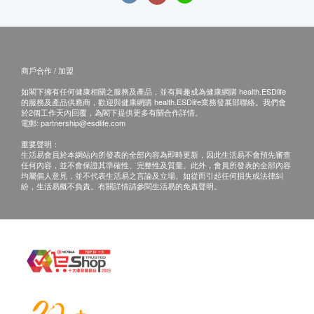
商戶合作 / 加盟
如閣下擁有任何健康相關之服務及產品，並有興趣成為健康網購 health.ESDlife
的服務及產品供應商，歡迎與健康網購 health.ESDlife業務發展部聯絡。我們會
於2個工作天內回覆，為閣下提供更多有關合作詳情。
電郵:
partnership@esdlife.com
重要聲明：
生活易會員於本網站內所發表的全部內容為即時更新，因此生活易不會預先審查
任何內容，並不會保證其準確性、完整性及質量。此外，會員所發表的全部內容
均屬個人意見，並不代表生活易之言論及立場。如從而引起任何損失或法律糾
紛，生活易概不負責。有關詳情請參閱生活易的免責聲明。