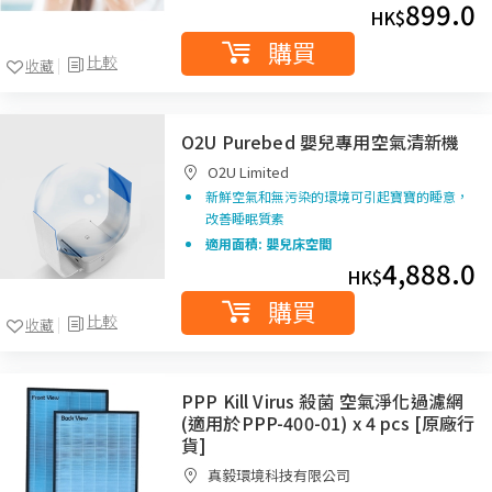
899.0
HK$
購買
比較
收藏
O2U Purebed 嬰兒專用空氣清新機
O2U Limited
新鮮空氣和無污染的環境可引起寶寶的睡意，
改善睡眠質素
適用面積: 嬰兒床空間
4,888.0
HK$
購買
比較
收藏
PPP Kill Virus 殺菌 空氣淨化過濾網
(適用於PPP-400-01) x 4 pcs [原廠行
貨]
真毅環境科技有限公司