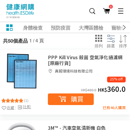
1
身體檢查
預防疫苗
大灣區體檢
寵物健
1 / 4 頁
共50個產品
排列
篩選
排序
PPP Kill Virus 殺菌 空氣淨化過濾網
[原廠行貨]
真毅環境科技有限公司
25% off
360.0
HK$
HK$
480.0
購買
(1)
比較
收藏
已有40人購買
3M™ - 汽車空氣清新機 白色