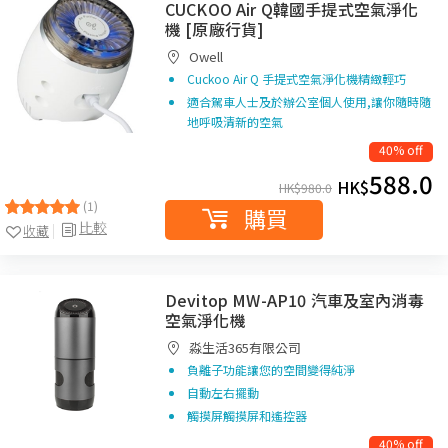
CUCKOO Air Q韓國手提式空氣淨化
機 [原廠行貨]
Owell
Cuckoo Air Q 手提式空氣淨化機精緻輕巧
適合駕車人士及於辦公室個人使用,讓你隨時隨
地呼吸清新的空氣
40% off
588.0
HK$
HK$
980.0
(1)
購買
比較
收藏
Devitop MW-AP10 汽車及室內消毒
空氣淨化機
淼生活365有限公司
負離子功能讓您的空間變得純淨
自動左右擺動
觸摸屏觸摸屏和遙控器
40% off