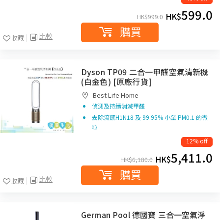
599.0
HK$
HK$
999.0
購買
比較
收藏
Dyson TP09 二合一甲醛空氣清新機
(白金色) [原廠行貨]
Best Life Home
偵測及持續消滅甲醛
去除流感H1N18 及 99.95% 小至 PM0.1 的微
粒
12% off
5,411.0
HK$
HK$
6,180.0
購買
比較
收藏
German Pool 德國寶 三合一空氣淨