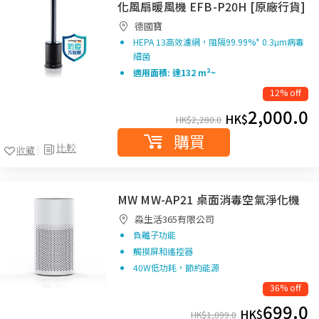
化風扇暖風機 EFB-P20H [原廠行貨]
德國寶
HEPA 13高效濾網，阻隔99.99%* 0.3μm病毒
細菌
適用面積: 達132 m²~
12% off
2,000.0
HK$
HK$
2,280.0
購買
比較
收藏
MW MW-AP21 桌面消毒空氣淨化機
淼生活365有限公司
負離子功能
觸摸屏和遙控器
40W低功耗，節約能源
36% off
699.0
HK$
HK$
1,099.0