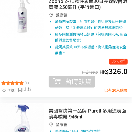
Zoono Z-71物件表面30日長效殺菌消
毒液 250毫升 (平行進口)
營康薈
於新西蘭製造，利用尖端生物科技及納米技術
研製，以「刺殺病原體」的方法殺滅細菌和…
經多國檢測機構發出認證（包括美國FDA, 新西
蘭質量監督局等）
證明其長效30天不停殺菌，對人體及寵物安全
無害。
35% off
326.0
HK$
HK$
499.0
暫時缺貨
(1)
比較
收藏
已有20人購買
美國醫院第一品牌 Purell 多用途表面
消毒噴霧 946ml
營康薈
美國製造 ; EPA 環境設計認證