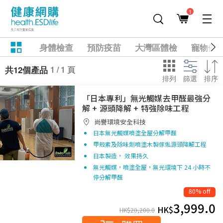
1
身體檢查
預防疫苗
大灣區體檢
寵物健
1 / 1 頁
共12個產品
排列
篩選
排序
「日本專利」無光觸媒去甲醛最強分
解 + 源頭降解 + 特強除味工程
尚譽環境安全科技
日本無光觸媒噴塗全屋分解甲醛
甲殼素及除味劑噴塗木製傢俬源頭降解工程
日本製造， 效果持久
無光觸媒，噴塗全屋，無光環境下 24 小時不
停分解甲醛
80% off
3,999.0
HK$
HK$
20,200.0