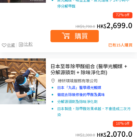
停分解甲醛
72% off
2,699.0
HK$
HK$
9,700.0
購買
比較
收藏
已有15人購買
日本至尊除甲醛組合 (醫學光觸媒 +
分解源頭劑 + 除味淨化劑)
綠研環境服務有限公司
日本「丸昌」醫學級光觸媒
徹底去除裝修後的甲醛及異味
分解源頭劑及除味淨化劑
日本製造，除甲醛效果卓越，不會造成二次污
染
10% off
2,070.0
HK$
HK$
2,300.0