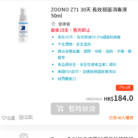
ZOONO Z71 30天 長效殺菌消毒液
50ml
營康薈
最後18支，售完即止
長效30天，有效殺滅99.9%細菌和病毒
不含酒精，安全溫和
適合各種金屬、塑膠、地板、座廁、手機、鍵
盤等
食品級安全，安全性達維生素C 級別
美國FDA認可，並通過德國皮膚測試
紐西蘭進口
7% off
184.0
HK$
HK$
198.0
暫時缺貨
比較
收藏
已有40人購買