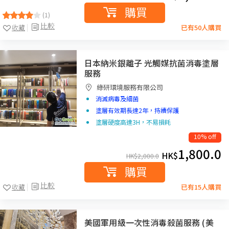
購買
(1)
比較
收藏
已有50人購買
日本納米銀離子 光觸媒抗菌消毒塗層
服務
綠研環境服務有限公司
消滅病毒及細菌
塗層有效期長達2年，持續保護
塗層硬度高達3H，不易損耗
10% off
1,800.0
HK$
HK$
2,000.0
購買
比較
收藏
已有15人購買
美國軍用級一次性消毒殺菌服務 (美