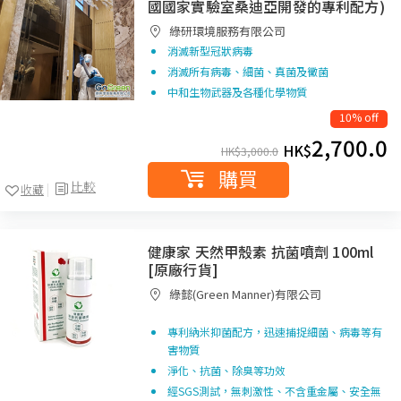
國國家實驗室桑迪亞開發的專利配方)
綠研環境服務有限公司
消滅新型冠狀病毒
消滅所有病毒、細菌、真菌及黴菌
中和生物武器及各種化學物質
10% off
2,700.0
HK$
HK$
3,000.0
購買
比較
收藏
健康家 天然甲殼素 抗菌噴劑 100ml
[原廠行貨]
綠懿(Green Manner)有限公司
專利納米抑菌配方，迅速捕捉細菌、病毒等有
害物質
淨化、抗菌、除臭等功效
經SGS測試，無刺激性、不含重金屬、安全無