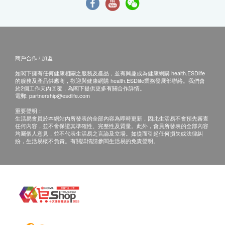
商戶合作 / 加盟
如閣下擁有任何健康相關之服務及產品，並有興趣成為健康網購 health.ESDlife
的服務及產品供應商，歡迎與健康網購 health.ESDlife業務發展部聯絡。我們會
於2個工作天內回覆，為閣下提供更多有關合作詳情。
電郵:
partnership@esdlife.com
重要聲明：
生活易會員於本網站內所發表的全部內容為即時更新，因此生活易不會預先審查
任何內容，並不會保證其準確性、完整性及質量。此外，會員所發表的全部內容
均屬個人意見，並不代表生活易之言論及立場。如從而引起任何損失或法律糾
紛，生活易概不負責。有關詳情請參閱生活易的免責聲明。