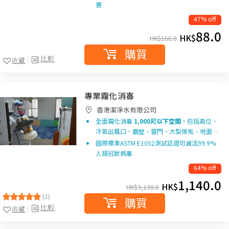
害
47% off
88.0
HK$
HK$
166.0
購買
比較
收藏
專業霧化消毐
香港潔淨水有限公司
全面霧化消毒
1,000尺以下空間
，包括高位、
冷氣出風口、牆壁、窗門、大型傢俬、地面…
國際標準ASTM E1052測試認證可滅活99.9%
人類冠狀病毒
64% off
1,140.0
HK$
HK$
3,130.0
(1)
購買
比較
收藏