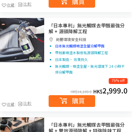
購買
比較
收藏
「日本專利」無光觸媒去甲醛最強分
解 + 源頭降解工程
尚譽環境安全科技
日本無光觸媒噴塗全屋分解甲醛
甲殼素噴塗木製傢俬源頭降解工程
日本製造， 效果持久
無光觸媒，噴塗全屋，無光環境下 24 小時不
停分解甲醛
79% off
2,999.0
HK$
HK$
14,100.0
購買
比較
收藏
「日本專利」無光觸媒去甲醛最強分
解 + 雙效源頭降解 + 特強除味工程