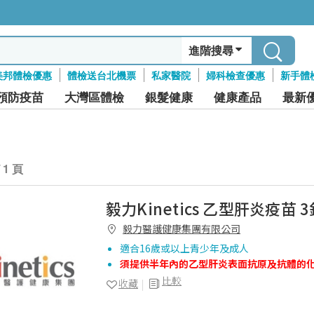
進階搜尋
美邦體檢優惠
體檢送台北機票
私家醫院
婦科檢查優惠
新手體
預防疫苗
大灣區體檢
銀髮健康
健康產品
最新
/ 1 頁
毅力Kinetics 乙型肝炎疫苗 3
毅力醫護健康集團有限公司
適合16歲或以上青少年及成人
須提供半年內的乙型肝炎表面抗原及抗體的
比較
收藏