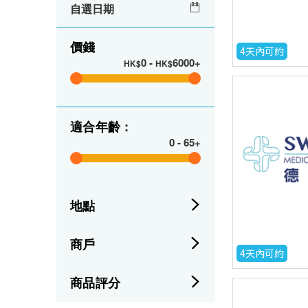
自選日期
價錢
4天內可約
0
-
6000+
HK$
HK$
適合年齡 :
0
-
65+
地點
商戶
4天內可約
商品評分