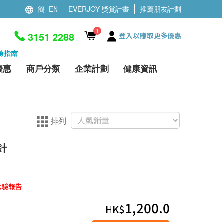
簡
EN
EVERJOY 獎賞計畫
推薦朋友計劃
1
3151 2288
登入以賺取更多優惠
檢指南
優惠
商戶分類
企業計劃
健康資訊
排列
針
化驗報告
1,200.0
HK$