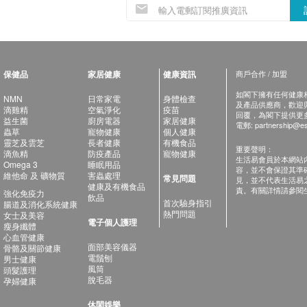
保健品
家居健康
健康資訊
商戶合作 / 加盟
如閣下擁有任何健康相關
NMN
日常家電
身體檢查
及產品供應商，歡迎與健
滴雞精
空氣淨化
疫苗
回覆，為閣下提供更
益生菌
廚房電器
家居健康
電郵:
partnership@es
蟲草
寵物健康
個人健康
靈芝及雲芝
長者健康
有機食品
重要聲明：
滴魚精
防疫產品
寵物健康
生活易會員於本網站
Omega 3
睡眠用品
容，並不會保證其準
維他命 及 礦物質
害蟲處理
常見問題
見，並不代表生活易
健康及有機食品
責。有關詳情請參閱
強化免疫力
飲品
首次驗身指引
腸道及消化系統健康
熱門問題
女士及美容
電子個人護理
瘦身纖體
心血管健康
面部美容儀器
骨骼及關節健康
電鬚刨
男士健康
風筒
頭髮護理
脫毛器
孕婦健康
休閑娛樂