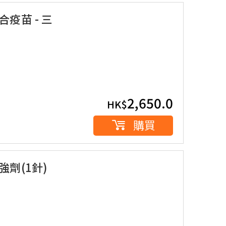
疫苗 - 三
2,650.0
HK$
購買
劑(1針)