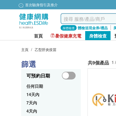
首次驗身指引及推介
體檢送現金券/禮品
身體檢查
首頁
暑假健康充電
身體檢查
主頁
/
乙型肝炎疫苗
篩選
共9個產品
1 
可預約日期
任何日期
14天內
7天內
4天內