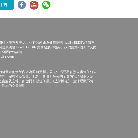
訂閱
之服務及產品，並有興趣成為健康網購 health.ESDlife的服務
康網購 health.ESDlife業務發展部聯絡。我們會於2個工作天內
多有關合作詳情。
dlife.com
內所發表的全部內容為即時更新，因此生活易不會預先審查任何內
確性、完整性及質量。此外，會員所發表的全部內容均屬個人意
之言論及立場。如從而引起任何損失或法律糾紛，生活易概不負
生活易的免責聲明。