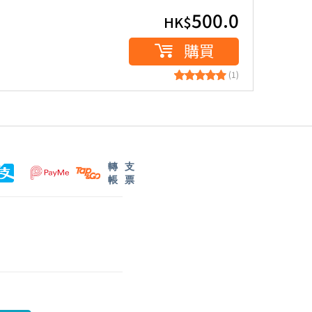
500.0
HK$
購買
(1)
轉
支
帳
票