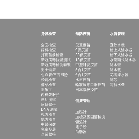
身體檢查
預防疫苗
水質管理
全面檢查
兒童疫苗
直飲水機
婦科檢查
9價疫苗
枱上式濾水器
打疫苗前檢查
23價疫苗
枱下式濾水器
新冠病毒抗體測試
13價疫苗
水龍頭式濾水器
新冠病毒檢測套裝
甲型肝炎疫苗
濾水壺
男士健康
5合1疫苗
濾水瓶
心血管/三高風險
6合1疫苗
花灑濾水器
婚前檢查
水痘疫苗
濾芯
備孕檢查
輪狀病毒口服疫苗
電解水機
過敏症
日本腦炎疫苗
內視鏡服務
癌症測試
健康管理
家傭體檢
DNA 測試
血壓計
視力檢查
血糖及膽固醇檢測
聽力檢查
體溫計
中醫保健
電子磅
兒童發展
助聽器
企業體檢