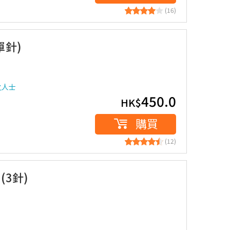
(16)
單針)
之人士
450.0
HK$
購買
(12)
3針)