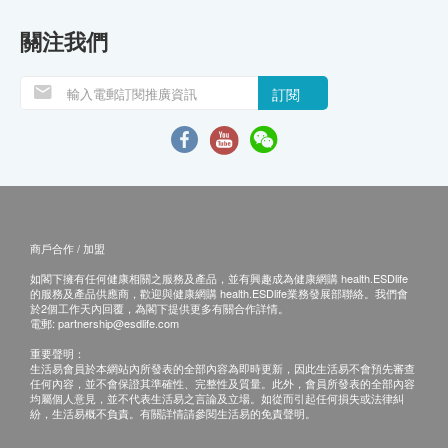
關注我們
訂閱
商戶合作 / 加盟
如閣下擁有任何健康相關之服務及產品，並有興趣成為健康網購 health.ESDlife
的服務及產品供應商，歡迎與健康網購 health.ESDlife業務發展部聯絡。我們會
於2個工作天內回覆，為閣下提供更多有關合作詳情。
電郵:
partnership@esdlife.com
重要聲明：
生活易會員於本網站內所發表的全部內容為即時更新，因此生活易不會預先審查
任何內容，並不會保證其準確性、完整性及質量。此外，會員所發表的全部內容
均屬個人意見，並不代表生活易之言論及立場。如從而引起任何損失或法律糾
紛，生活易概不負責。有關詳情請參閱生活易的免責聲明。