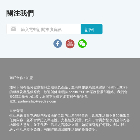
關注我們
訂閱
商戶合作 / 加盟
如閣下擁有任何健康相關之服務及產品，並有興趣成為健康網購 health.ESDlife
的服務及產品供應商，歡迎與健康網購 health.ESDlife業務發展部聯絡。我們會
於2個工作天內回覆，為閣下提供更多有關合作詳情。
電郵:
partnership@esdlife.com
重要聲明：
生活易會員於本網站內所發表的全部內容為即時更新，因此生活易不會預先審查
任何內容，並不會保證其準確性、完整性及質量。此外，會員所發表的全部內容
均屬個人意見，並不代表生活易之言論及立場。如從而引起任何損失或法律糾
紛，生活易概不負責。有關詳情請參閱生活易的免責聲明。