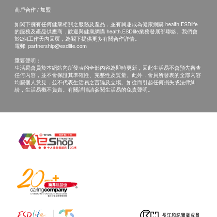
商戶合作 / 加盟
如閣下擁有任何健康相關之服務及產品，並有興趣成為健康網購 health.ESDlife
的服務及產品供應商，歡迎與健康網購 health.ESDlife業務發展部聯絡。我們會
於2個工作天內回覆，為閣下提供更多有關合作詳情。
電郵:
partnership@esdlife.com
重要聲明：
生活易會員於本網站內所發表的全部內容為即時更新，因此生活易不會預先審查
任何內容，並不會保證其準確性、完整性及質量。此外，會員所發表的全部內容
均屬個人意見，並不代表生活易之言論及立場。如從而引起任何損失或法律糾
紛，生活易概不負責。有關詳情請參閱生活易的免責聲明。