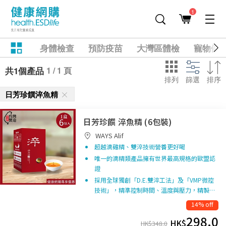
1
身體檢查
預防疫苗
大灣區體檢
寵物健
1 / 1 頁
共1個產品
排列
篩選
排序
日芳珍饌淬魚精
日芳珍饌 淬魚精 (6包裝)
WAYS Alif
超越滴雞精、雙淬技術營養更好喝
唯一的滴精類產品擁有世界最高規格的歐盟認
證
採用全球獨創「D.E.雙淬工法」及「VMP微控
技術」，精準控制時間、溫度與壓力，精製…
14% off
298.0
HK$
HK$
348.0