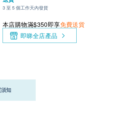
3 至 5 個工作天內發貨
本店購物滿$350即享
免費送貨
即睇全店產品
買須知