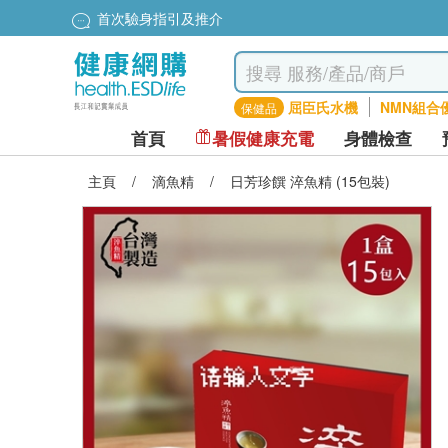
首次驗身指引及推介
屈臣氏水機
NMN組合
保健品
首頁
暑假健康充電
身體檢查
主頁
/
滴魚精
/
日芳珍饌 淬魚精 (15包裝)