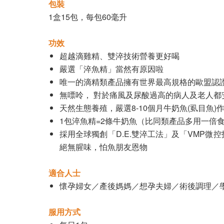
包裝
1盒15包，每包60毫升
功效
超越滴雞精、雙淬技術營養更好喝
嚴選「淬魚精」當然有原因啦
唯一的滴精類產品擁有世界最高規格的歐盟認
無嘌呤， 對於痛風及尿酸過高的病人及老人都
天然生態養殖，嚴選8-10個月牛奶魚(虱目魚)
1包淬魚精=2條牛奶魚（比同類產品多用一倍食材，
採用全球獨創「D.E.雙淬工法」及「VMP
絕無腥味，怕魚朋友恩物
適合人士
懷孕婦女／產後媽媽／想孕夫婦／術後調理／
服用方式