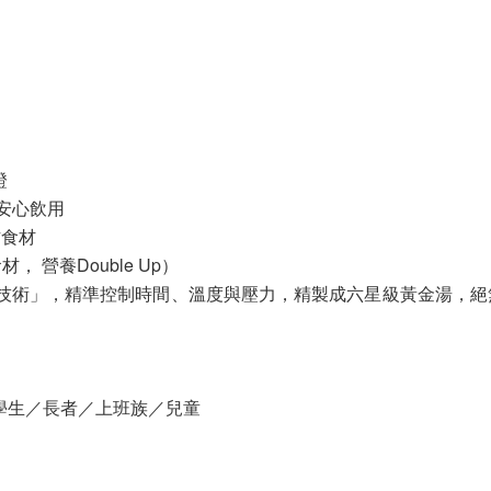
證
安心飲用
作食材
 營養Double Up）
微控技術」，精準控制時間、溫度與壓力，精製成六星級黃金湯，
學生／長者／上班族／兒童