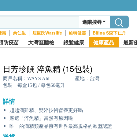
進階搜尋
優惠
余仁生
屈臣氏Watslife
維特健靈
Bifina S森下仁丹
預防疫苗
大灣區體檢
銀髮健康
健康產品
最新
日芳珍饌 淬魚精 (15包裝)
商戶名稱：
WAYS Alif
產地：
台灣
包裝：
每盒15包 / 每包60毫升
詳情
超越滴雞精、雙淬技術營養更好喝
嚴選「淬魚精」當然有原因啦
唯一的滴精類產品擁有世界最高規格的歐盟認證
送貨