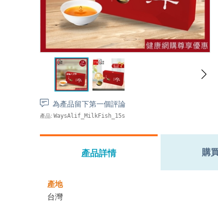
為產品留下第一個評論
產品:
WaysAlif_MilkFish_15s
購
產品詳情
產地
台灣