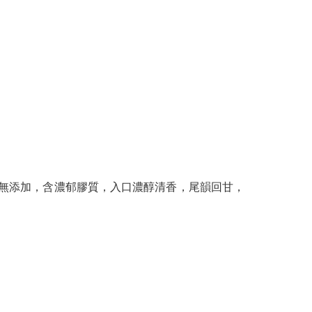
絕無添加，含濃郁膠質，入口濃醇清香，尾韻回甘，