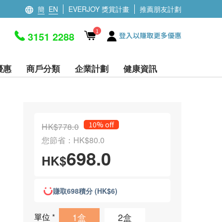
簡
EN
EVERJOY 獎賞計畫
推薦朋友計劃
1
3151 2288
登入以賺取更多優惠
優惠
商戶分類
企業計劃
健康資訊
10% off
HK$778.0
您節省：HK$80.0
698.0
HK$
賺取698積分 (HK$6)
1盒
2盒
單位
*