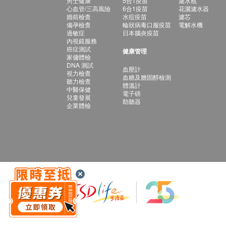
男士健康
5合1疫苗
濾水瓶
心血管/三高風險
6合1疫苗
花灑濾水器
婚前檢查
水痘疫苗
濾芯
備孕檢查
輪狀病毒口服疫苗
電解水機
過敏症
日本腦炎疫苗
內視鏡服務
癌症測試
健康管理
家傭體檢
DNA 測試
血壓計
視力檢查
血糖及膽固醇檢測
聽力檢查
體溫計
中醫保健
電子磅
兒童發展
助聽器
企業體檢