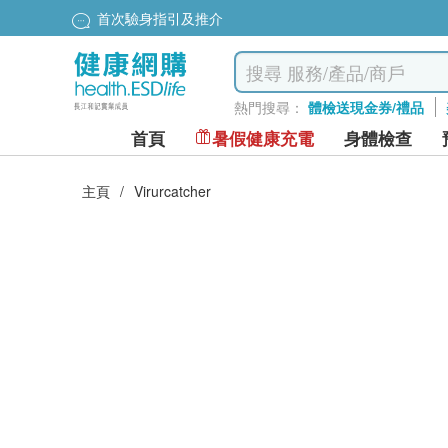
首次驗身指引及推介
熱門搜尋：
體檢送現金券/禮品
首頁
暑假健康充電
身體檢查
主頁
/
Virurcatcher