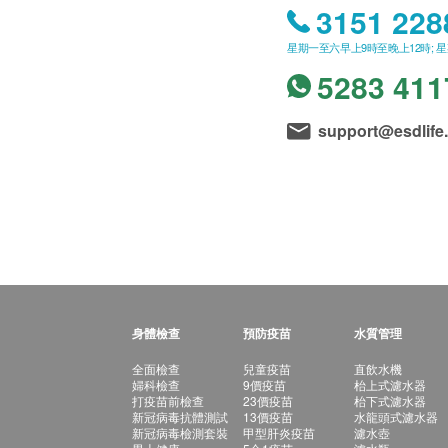
3151 228
星期一至六早上9時至晚上12時; 
5283 411
support@esdlife
身體檢查
預防疫苗
水質管理
全面檢查
兒童疫苗
直飲水機
婦科檢查
9價疫苗
枱上式濾水器
打疫苗前檢查
23價疫苗
枱下式濾水器
新冠病毒抗體測試
13價疫苗
水龍頭式濾水器
新冠病毒檢測套裝
甲型肝炎疫苗
濾水壺