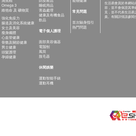
滴魚精
防疫產品
寵物健康
生活易會員於本網站
Omega 3
睡眠用品
容，並不會保證其準
維他命 及 礦物質
害蟲處理
常見問題
見，並不代表生活易
健康及有機食品
責。有關詳情請參閱
強化免疫力
飲品
首次驗身指引
腸道及消化系統健康
熱門問題
女士及美容
電子個人護理
瘦身纖體
心血管健康
面部美容儀器
骨骼及關節健康
電鬚刨
男士健康
風筒
頭髮護理
脫毛器
孕婦健康
休閑娛樂
運動智能手錶
運動耳機