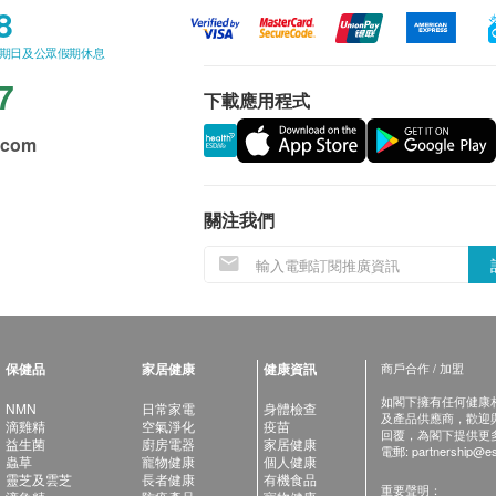
8
星期日及公眾假期休息
7
下載應用程式
.com
關注我們
保健品
家居健康
健康資訊
商戶合作 / 加盟
如閣下擁有任何健康相關
NMN
日常家電
身體檢查
及產品供應商，歡迎與健
滴雞精
空氣淨化
疫苗
回覆，為閣下提供更
益生菌
廚房電器
家居健康
電郵:
partnership@es
蟲草
寵物健康
個人健康
靈芝及雲芝
長者健康
有機食品
重要聲明：