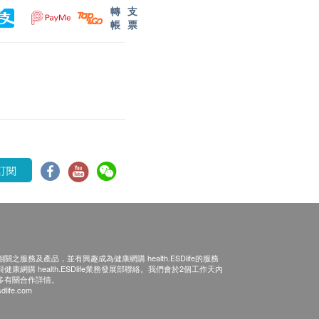
轉
支
帳
票
訂閱
之服務及產品，並有興趣成為健康網購 health.ESDlife的服務
康網購 health.ESDlife業務發展部聯絡。我們會於2個工作天內
多有關合作詳情。
dlife.com