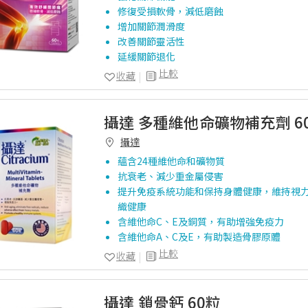
修復受損軟骨，減低磨蝕
增加關節潤滑度
改善關節靈活性
延緩關節退化
比較
收藏
攝達 多種維他命礦物補充劑 6
攝達
蘊含24種維他命和礦物質
抗衰老、減少重金屬侵害
提升免疫系統功能和保持身體健康，維持視
織健康
含維他命C、E及銅質，有助增強免疫力
含維他命A、C及E，有助製造骨膠原體
比較
收藏
攝達 鎖骨鈣 60粒