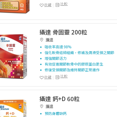
比較
收藏
攝達 骨固靈 200粒
攝達
吸收率高達 98%
強化軟骨結締組織，修補及潤滑受損之關節
增強關節活力
有效促進關節軟骨中的膠原蛋白更生
修復受損關節及維持關節正常運作
比較
收藏
攝達 鈣+D 60粒
攝達
預防身體缺鈣