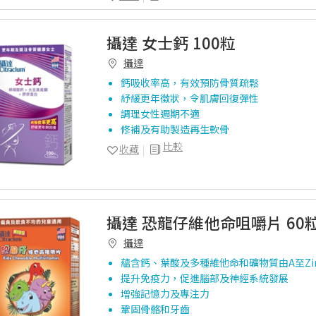
攝達 女士鈣 100粒
攝達
鈣吸收率高，有效預防骨質疏鬆
紓緩更年徵狀，令肌膚回復彈性
調理女性週期不適
修補及有助製造再生軟骨
比較
收藏
攝達 恐龍仔維他命咀嚼片 60
攝達
蘊含鈣、葉酸及多種維他命和礦物質由A至Zin
提升免疫力，促進腦部及神經系統發展
增強記憶力及專注力
鞏固骨骼和牙齒