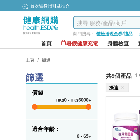
首次驗身指引及推介
熱門搜尋：
體檢送現金券/禮品
首頁
暑假健康充電
身體檢查
主頁
/
攝達
篩選
共9個產品
1 
攝達
價錢
0
-
6000+
HK$
HK$
適合年齡 :
0
-
65+