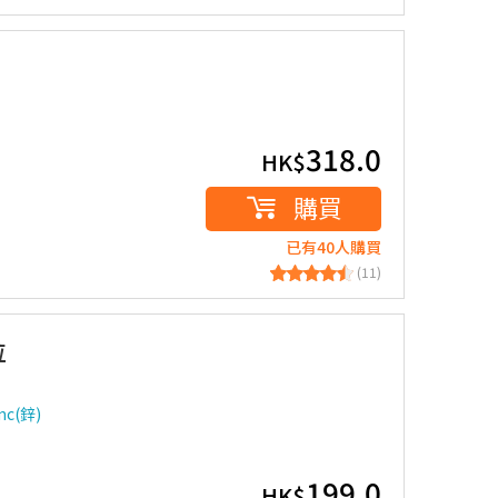
318.0
HK$
購買
已有40人購買
(11)
粒
c(鋅)
199.0
HK$