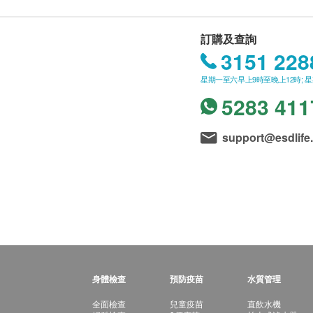
訂購及查詢
3151 228
星期一至六早上9時至晚上12時; 
5283 411
support@esdlife
身體檢查
預防疫苗
水質管理
全面檢查
兒童疫苗
直飲水機