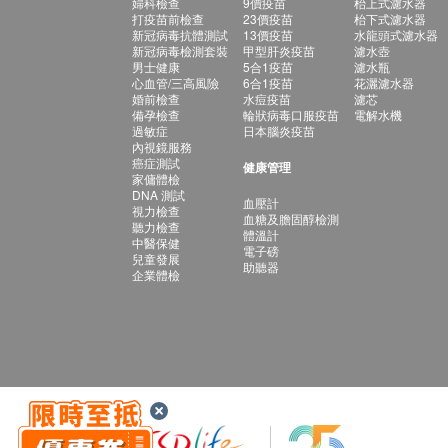
婦科檢查
9價疫苗
枱上式濾水器
打疫苗前檢查
23價疫苗
枱下式濾水器
新冠病毒抗體測試
13價疫苗
水龍頭式濾水器
新冠病毒檢測套裝
甲型肝炎疫苗
濾水壺
男士健康
5合1疫苗
濾水瓶
心血管/三高風險
6合1疫苗
花灑濾水器
婚前檢查
水痘疫苗
濾芯
備孕檢查
輪狀病毒口服疫苗
電解水機
過敏症
日本腦炎疫苗
內視鏡服務
癌症測試
健康管理
家傭體檢
DNA 測試
血壓計
視力檢查
血糖及膽固醇檢測
聽力檢查
體溫計
中醫保健
電子磅
兒童發展
助聽器
企業體檢