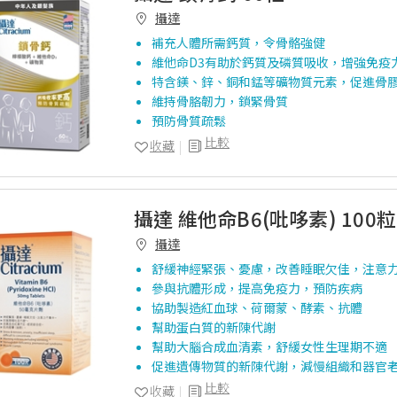
攝達
補充人體所需鈣質，令骨骼強健
維他命D3有助於鈣質及磷質吸收，增強免疫
特含鎂、鋅、銅和錳等礦物質元素，促進骨
維持骨胳韌力，鎖緊骨質
預防骨質疏鬆
比較
收藏
攝達 維他命B6(吡哆素) 100粒
攝達
舒緩神經緊張、憂慮，改善睡眠欠佳，注意
參與抗體形成，提高免疫力，預防疾病
協助製造紅血球、荷爾蒙、酵素、抗體
幫助蛋白質的新陳代謝
幫助大腦合成血清素，舒緩女性生理期不適
促進遺傳物質的新陳代謝，減慢組織和器官
比較
收藏