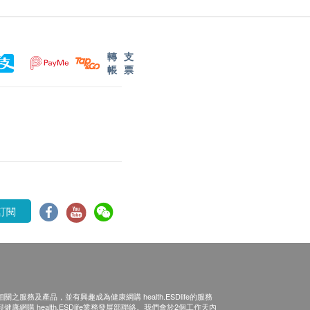
轉
支
帳
票
訂閱
之服務及產品，並有興趣成為健康網購 health.ESDlife的服務
康網購 health.ESDlife業務發展部聯絡。我們會於2個工作天內