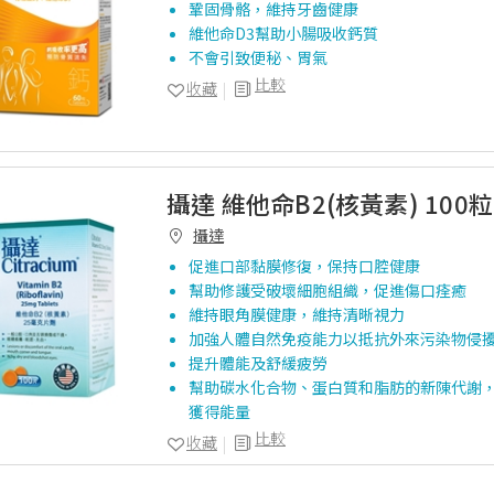
鞏固骨骼，維持牙齒健康
維他命D3幫助小腸吸收鈣質
不會引致便秘、胃氣
比較
收藏
攝達 維他命B2(核黃素) 100粒
攝達
促進口部黏膜修復，保持口腔健康
幫助修護受破壞細胞組織，促進傷口痊癒
維持眼角膜健康，維持清晰視力
加強人體自然免疫能力以抵抗外來污染物侵
提升體能及舒緩疲勞
幫助碳水化合物、蛋白質和脂肪的新陳代謝
獲得能量
比較
收藏