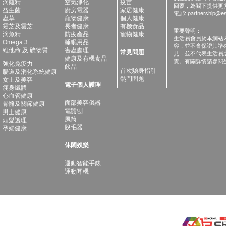
滴雞精
空氣淨化
疫苗
回覆，為閣下提供更
益生菌
廚房電器
家居健康
電郵:
partnership@es
蟲草
寵物健康
個人健康
靈芝及雲芝
長者健康
有機食品
重要聲明：
滴魚精
防疫產品
寵物健康
生活易會員於本網站
Omega 3
睡眠用品
容，並不會保證其準
維他命 及 礦物質
害蟲處理
常見問題
見，並不代表生活易
健康及有機食品
責。有關詳情請參閱
強化免疫力
飲品
首次驗身指引
腸道及消化系統健康
熱門問題
女士及美容
電子個人護理
瘦身纖體
心血管健康
面部美容儀器
骨骼及關節健康
電鬚刨
男士健康
風筒
頭髮護理
脫毛器
孕婦健康
休閑娛樂
運動智能手錶
運動耳機