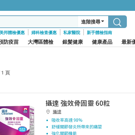
進階搜尋
美邦體檢優惠
婦科檢查優惠
私家醫院
新手體檢指南
預防疫苗
大灣區體檢
銀髮健康
健康產品
最新
/ 1 頁
攝達 強效骨固靈 60粒
攝達
吸收率高達 98%
舒緩關節發炎所帶來的痛楚
強化關節機能