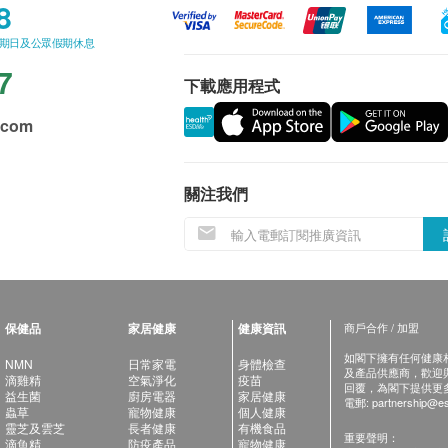
8
星期日及公眾假期休息
7
下載應用程式
.com
關注我們
保健品
家居健康
健康資訊
商戶合作 / 加盟
如閣下擁有任何健康相關
NMN
日常家電
身體檢查
及產品供應商，歡迎與健
滴雞精
空氣淨化
疫苗
回覆，為閣下提供更
益生菌
廚房電器
家居健康
電郵:
partnership@es
蟲草
寵物健康
個人健康
靈芝及雲芝
長者健康
有機食品
重要聲明：
滴魚精
防疫產品
寵物健康