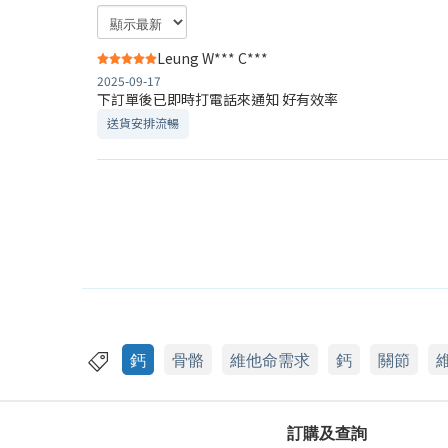
Leung W*** C***
2025-09-17
下訂單後已即時打電話來通知 好有效率
送貨安排流暢
鈣
骨骼
維他命需求
鈣
關節
訂購及查詢