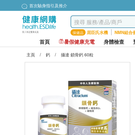
首次驗身指引及推介
屈臣氏水機
NMN組合
保健品
首頁
暑假健康充電
身體檢查
主頁
/
鈣
/
攝達 鎖骨鈣 60粒