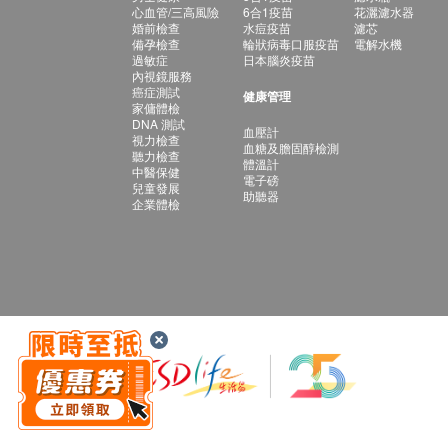
心血管/三高風險
6合1疫苗
花灑濾水器
婚前檢查
水痘疫苗
濾芯
備孕檢查
輪狀病毒口服疫苗
電解水機
過敏症
日本腦炎疫苗
內視鏡服務
癌症測試
健康管理
家傭體檢
DNA 測試
血壓計
視力檢查
血糖及膽固醇檢測
聽力檢查
體溫計
中醫保健
電子磅
兒童發展
助聽器
企業體檢