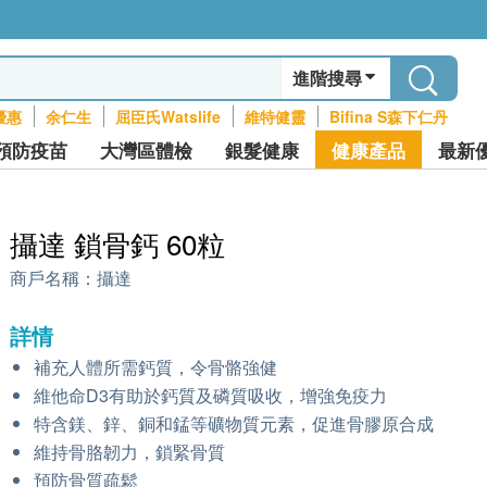
進階搜尋
優惠
余仁生
屈臣氏Watslife
維特健靈
Bifina S森下仁丹
預防疫苗
大灣區體檢
銀髮健康
健康產品
最新
攝達 鎖骨鈣 60粒
商戶名稱：
攝達
詳情
補充人體所需鈣質，令骨骼強健
維他命D3有助於鈣質及磷質吸收，增強免疫力
特含鎂、鋅、銅和錳等礦物質元素，促進骨膠原合成
維持骨胳韌力，鎖緊骨質
預防骨質疏鬆