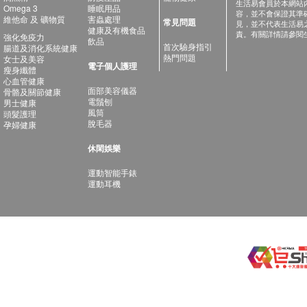
生活易會員於本網站
Omega 3
睡眠用品
容，並不會保證其準
維他命 及 礦物質
害蟲處理
常見問題
見，並不代表生活易
健康及有機食品
責。有關詳情請參閱
強化免疫力
飲品
首次驗身指引
腸道及消化系統健康
熱門問題
女士及美容
電子個人護理
瘦身纖體
心血管健康
面部美容儀器
骨骼及關節健康
電鬚刨
男士健康
風筒
頭髮護理
脫毛器
孕婦健康
休閑娛樂
運動智能手錶
運動耳機