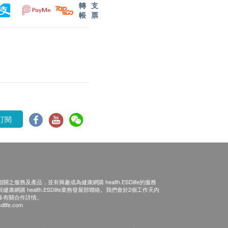
轉
支
帳
票
訂閱
之服務及產品，並有興趣成為健康網購 health.ESDlife的服務
康網購 health.ESDlife業務發展部聯絡。我們會於2個工作天內
多有關合作詳情。
dlife.com