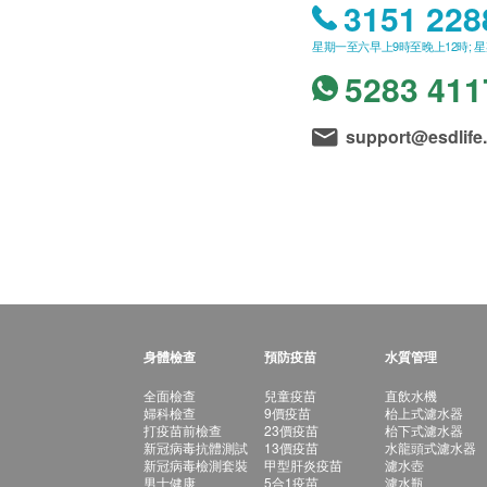
3151 228
星期一至六早上9時至晚上12時; 
5283 411
support@esdlife
身體檢查
預防疫苗
水質管理
全面檢查
兒童疫苗
直飲水機
婦科檢查
9價疫苗
枱上式濾水器
打疫苗前檢查
23價疫苗
枱下式濾水器
新冠病毒抗體測試
13價疫苗
水龍頭式濾水器
新冠病毒檢測套裝
甲型肝炎疫苗
濾水壺
男士健康
5合1疫苗
濾水瓶