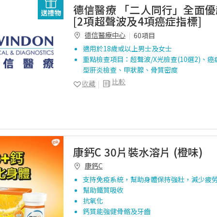
德信醫療 「二人同行」全面
送禮物
[2項超聲波及4項癌症指標]
德信醫療中心
60項目
適用於18歲或以上男士及女士
重點檢查項目：超聲波/X光檢查(10選2)、癌症
型肝炎檢查、甲狀腺、骨質密度
比較
收藏
康鈣C 30片裝水溶片 (橙味)
康鈣C
支持免疫系統，幫助身體保持強壯，減少疲
幫助鐵質吸收
抗氧化
鈣質能強健骨骼及牙齒