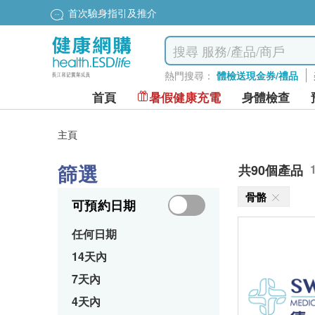
首次驗身指引及推介
熱門搜尋：
體檢送現金券/禮品
首頁
暑假健康充電
身體檢查
主頁
篩選
共90個產品
骨骼
可預約日期
任何日期
14天內
7天內
4天內