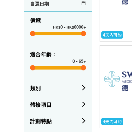
自選日期
價錢
0
-
6000+
HK$
HK$
4天內可約
適合年齡 :
0
-
65+
類別
體檢項目
計劃特點
4天內可約