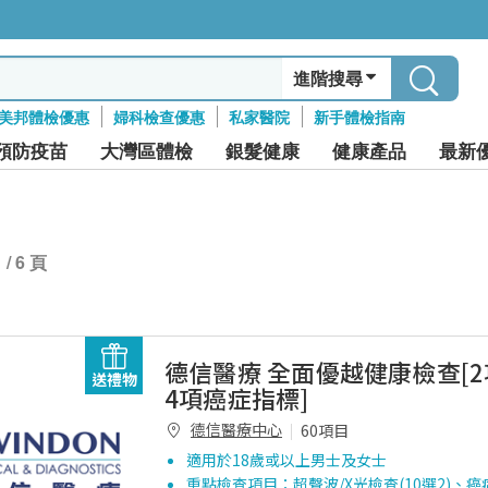
進階搜尋
美邦體檢優惠
婦科檢查優惠
私家醫院
新手體檢指南
預防疫苗
大灣區體檢
銀髮健康
健康產品
最新
1 / 6 頁
德信醫療 全面優越健康檢查[
送禮物
4項癌症指標]
德信醫療中心
60項目
適用於18歲或以上男士及女士
重點檢查項目：超聲波/X光檢查(10選2)、癌症