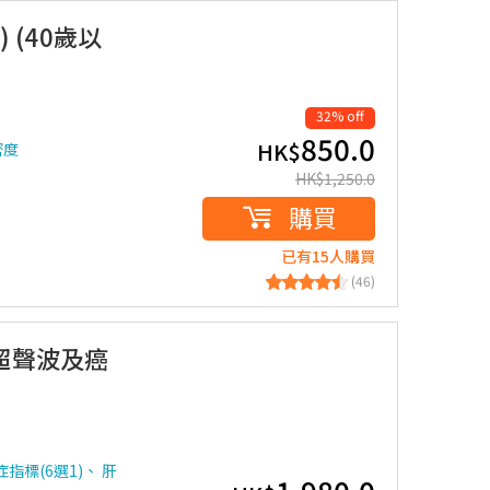
 (40歲以
32% off
850.0
HK$
密度
HK$
1,250.0
購買
已有15人購買
(46)
括超聲波及癌
指標(6選1)、 肝