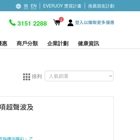
簡
EN
EVERJOY 獎賞計畫
推薦朋友計劃
1
3151 2288
登入以賺取更多優惠
優惠
商戶分類
企業計劃
健康資訊
排列
2項超聲波及
指標(6選4)、 乙