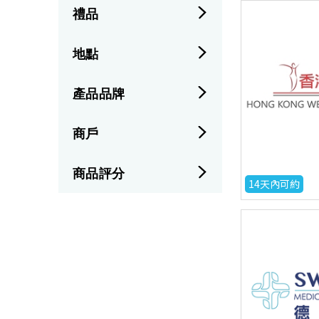
禮品
地點
產品品牌
商戶
商品評分
14天內可約