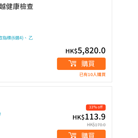
優越健康檢查
指標(6選4)、 乙
5,820.0
HK$
購買
已有10人購買
33% off
113.9
勞
HK$
HK$
170.0
購買