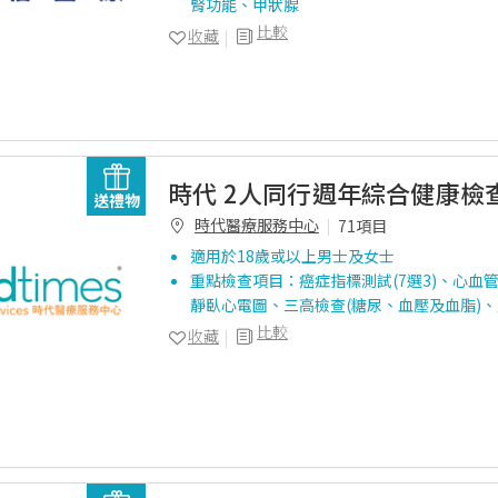
腎功能、甲狀腺
比較
收藏
時代 2人同行週年綜合健康檢
送禮物
時代醫療服務中心
71項目
適用於18歲或以上男士及女士
重點檢查項目：癌症指標測試(7選3)、心血
靜臥心電圖、三高檢查(糖尿、血壓及血脂)
比較
收藏