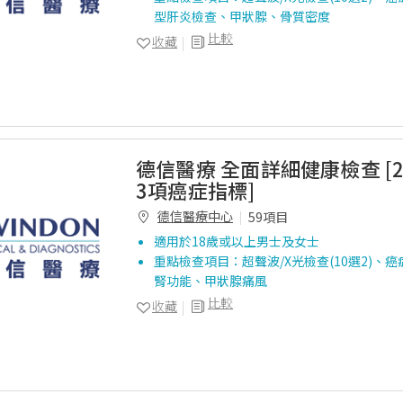
型肝炎檢查、甲狀腺、骨質密度
比較
收藏
德信醫療 全面詳細健康檢查 [
3項癌症指標]
德信醫療中心
59項目
適用於18歲或以上男士及女士
重點檢查項目：超聲波/X光檢查(10選2)、癌症
腎功能、甲狀腺痛風
比較
收藏