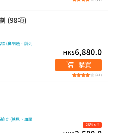
(98項)
標 (鼻咽癌、前列
6,880.0
HK$
購買
(41)
檢查 (糖尿、血壓
28% off