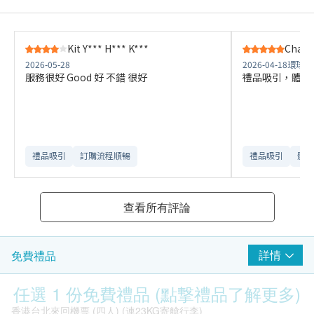
Kit Y*** H*** K***
Chau 
2026-05-28
2026-04-18
環球大
服務很好 Good 好 不錯 很好
禮品吸引，體檢
禮品吸引
訂購流程順暢
禮品吸引
體檢
查看所有評論
詳情
免費禮品
任選 1 份免費禮品 (點撃禮品了解更多)
香港台北來回機票 (四人) (連23KG寄艙行李)