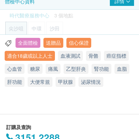
心臟檢查
身體檢查的時間及地點。
詳情
體檢中心資料
重點項目
【特別優惠】複合糞便DNA檢測 (23種)
時代醫療服務中心 - 預約或查詢：3585 8533
糞便DNA檢測比傳統顯微鏡更靈敏準確，能偵測微量寄生蟲並
靜臥心電圖
時代醫療服務中心
3 個地點
客戶必須於預約當天出示身份證及列印訂購確認信
精準辨識品種，同時可篩查腸道病毒與幽門螺旋桿菌，確保治
療對症下藥。
以確認身份。
心血管疾病危險因子
重點項目
尖沙咀
中環
沙田
50% off
身體檢查服務計劃有效期為6個月，客戶必須於6個
丙種反應蛋白 (定量)
450.0
$2000 AEON 禮券
HK$
月內 (由確認付款日期起計) 接受有關服務，逾期作
HK$900
全面體檢
送贈品
信心保證
香港九龍尖沙咀彌敦道26號1302-1305室
廢。
超薄子宮頸細胞抹片檢查
適合18歲或以上人士
血液測試
骨骼
癌症指標
顯示地圖
3
基本項目
訂購一經確認，不設退款。
除可檢查子宮頸癌前期病變外，亦可知是否有其他婦科隱患，
進行身體檢查後，一般情況下，可於10至14個工
如柏氏抹片發炎。 (只限有性經驗女性)
心血管
星期一至五：9:00a.m. – 1:30p.m.; 2:30p.m. – 6:30p.m.
糖尿
痛風
乙型肝炎
腎功能
血脂
基本健康評估
500.0
作天內獲得驗身報告。如有需要特別快速報告，可
HK$
星期六︰9:00a.m. – 6:30p.m.
肝功能
星期日及公眾假期︰休息
向醫護人員提出，作出特別安排。
大便常規
甲狀腺
泌尿情況
脈搏率
幽門螺旋菌吹氣測試
所有自選項目一經電話確認預約後, 項目不得作出
體重
可探測胃癌風險
更改。
血壓
950.0
HK$
附加項目檢驗者必須跟計劃檢驗者為同一人。
體質指標
如有爭議，健康網購health.ESDlife及時代醫療服
身高
乳房X光造影檢查 (只適合40歲以上女士)
(只適用於尖沙咀分店進行 及 只適合40歲以上女士) 可檢測腫
務中心保留最後決定權。
訂購及查詢
血脂
瘤、硬塊或鈣化物等乳房問題 (此檢查項目或需另約日期進行
$2000 百佳電子禮券
3151 2288
檢查)
疫苗注射
（不包括新冠疫苗相關計劃）
：