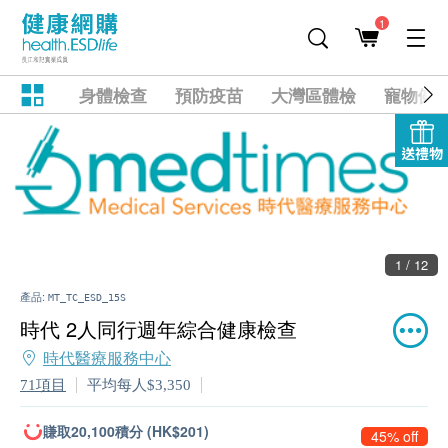
1
身體檢查
預防疫苗
大灣區體檢
寵物健
送禮物
1 / 12
產品:
MT_TC_ESD_15S
時代 2人同行週年綜合健康檢查
時代醫療服務中心
71項目
平均每人$3,350
賺取20,100積分 (HK$201)
45% off