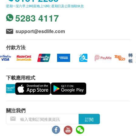
1,500.0
三酸甘油脂
HK$
星期一至六早上9時至晚上12時; 星期日及公眾假期休息
一般疫苗注射服務計劃有效期為6個月，客戶必須
總膽固醇
5283 4117
於6個月內 (由確認付款日期起計) 接受有關服務，
上腹部超聲波
高密度膽固醇
肝、膽、脾、胰、腎及主動脈 (此檢查項目或需另約日期到指
逾期作廢。
低密度膽固醇
定中心進行檢查)
此項交易必須經醫生評估是否適合進行疫苗註射。
support@esdlife.com
總膽固醇跟高密度膽固醇比值
2,100.0
HK$
如醫生認為不適合註射疫苗，將取消此計劃的服
糖尿
務，全數費用退回
（不包括新冠疫苗相關計劃）
。
付款方法
全腹部超聲波
疫苗註射均由註冊醫生/醫護人員負責註射程序。
可探測肝癌、肝硬化、脂肪肝、膽石、前列腺腫大、膀胱石、
轉
血糖
子宮癌、卵巢癌、卵巢囊腫、子宮肌瘤(纖維瘤)等 (此檢查項
帳
糖化血色素
目或需另約日期到指定中心進行檢查)
使用長者醫療券
2,900.0
HK$
肝功能
下載應用程式
如希望使用長者醫療券進行支付，請在訂購前先聯絡
$2000 豐澤電子禮券
健康網購，以便我們為您做出相應的安排。
女性癌症指標檢查計劃
鹼性磷酸酶
(包括: 甲種胚胎蛋白(肝), 癌抗原 19.9 (胰臟), 癌抗原 72.4
總蛋白質
(胃), 癌胚抗原(結腸), 艾柏斯坦氏病毒全面抗體(鼻咽), 癌抗原
免責聲明：
丙種谷氨基轉移酵素
125 (卵巢), 癌抗原15.3 (乳房)) (原價 $5200)
所有健康檢查/服務並非作為醫務診斷或治療用
關注我們
2,600.0
HK$
白蛋白球蛋白比例
途。當閣下身體健康出現任何疾病徵兆時，應立即
訂閱
白蛋白
諮詢有認可資格的醫生，作出診斷及治療。
甲狀腺功能檢查
谷丙轉氨酵素
包括游離亞甲狀腺素, 游離甲狀腺素, 促甲狀腺激素, 抗甲狀腺
本服務/產品由商戶提供。生活易【健康網購
谷草轉氨酵素