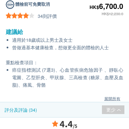
體檢前可免費取消
6,700.0
HK$
HK$12,230.0
34則評價
建議給
適用於18歲或以上男士及女士
曾做過基本健康檢查，想做更全面的體檢的人士
重點檢查項目：
癌症指標測試 (7選3)、心血管疾病危險因子 、靜臥心
電圖、乙型肝炎、甲狀腺、三高檢查 (糖尿、血壓及血
脂)、痛風、骨骼
展開所有
更少
評分及評論 (34)
4.4
/5