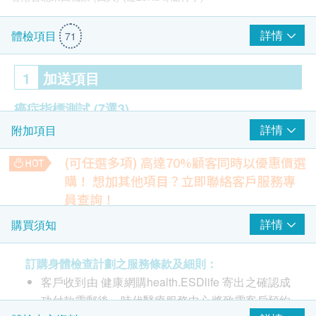
詳情
體檢項目
71
1
加送項目
癌症指標測試
(7選3)
詳情
附加項目
前列腺癌抗原
癌抗原 19.9 (胰臟)
(可任選多項) 高達70%顧客同時以優惠價選
艾巴氏病毒抗體(鼻咽)
購！
想加其他項目？立即聯絡客戶服務專
癌胚抗原(結腸)
員查詢！
OTO GoGo鬆 2.0 按摩椅 (VN-05) (原價$13,800)
甲種胚胎蛋白 (肝)
【特別優惠】人類乳頭狀瘤病毒基因分型(43種)
詳情
購買須知
癌抗原125 (卵巢)
HPV檢測在感染HPV初期，便可檢測出已感染之病毒，相比柏
癌抗原15.3 (乳房)
氏抹片只可檢驗細胞病變，能更早發現感染HPV，對預防子宮
頸癌有極大幫助。
訂購身體檢查計劃之服務條款及細則：
34% off
客戶收到由 健康網購health.ESDlife 寄出之確認成
2
重點項目
500.0
HK$
功付款電郵後，時代醫療服務中心將致電客戶預約
HK$760