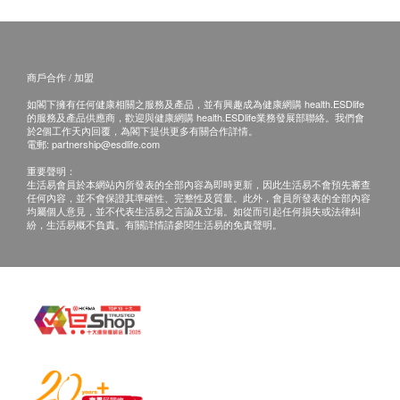
球蛋白抗體, 原漿微粒甲狀抗體
health.ESDlife】並沒有經營或提供本服務/產品。
總膽紅素
1,600.0
HK$
有關此服務/產品的錯漏或延誤，或因使用此服務/
直接膽紅素
產品而引致的損失、損害、受傷或法律訴訟，健康
球蛋白
上腹部超聲波(雙人)
商戶合作 / 加盟
(肝、膽、脾、胰、腎及主動脈) (雙人) (此檢查項目或需另約
網購health.ESDlife概不負責。一切有關的索償或
hutchgo.com HK$2500旅遊禮券
腎功能
日期到指定中心進行檢查)
如閣下擁有任何健康相關之服務及產品，並有興趣成為健康網購 health.ESDlife
查詢，須向提供服務之體檢中心或商戶提出。
3,600.0
的服務及產品供應商，歡迎與健康網購 health.ESDlife業務發展部聯絡。我們會
HK$
於2個工作天內回覆，為閣下提供更多有關合作詳情。
鈉
電郵:
partnership@esdlife.com
尿素
男性癌症指標檢查計劃
重要聲明：
(包括: 甲種胚胎蛋白(肝), 癌抗原 19.9 (胰臟), 癌抗原 72.4
氯化物
生活易會員於本網站內所發表的全部內容為即時更新，因此生活易不會預先審查
(胃), 癌胚抗原(結腸), 艾柏斯坦氏病毒全面抗體(鼻咽), 前列腺
任何內容，並不會保證其準確性、完整性及質量。此外，會員所發表的全部內容
血肌酸酐
均屬個人意見，並不代表生活易之言論及立場。如從而引起任何損失或法律糾
癌抗原, 游離前列腺癌抗原 (原價 $5200)
紛，生活易概不負責。有關詳情請參閱生活易的免責聲明。
2,600.0
HK$
甲狀腺
甲狀腺素
腸胃癌症檢查 (雙人)
(包括：幽門螺旋菌吹氣測試, 癌胚抗原(結腸), 癌抗原 19.9 (胰
臟), 癌抗原 72.4 (胃))(原價 $4800)
血液檢查
4,060.0
HK$
紅血球壓積量
$2,000 Apple 禮品卡
血小板數目
全腹部超聲波(雙人)
可探測肝癌、肝硬化、脂肪肝、膽石、前列腺腫大、膀胱石、
紅血球計數