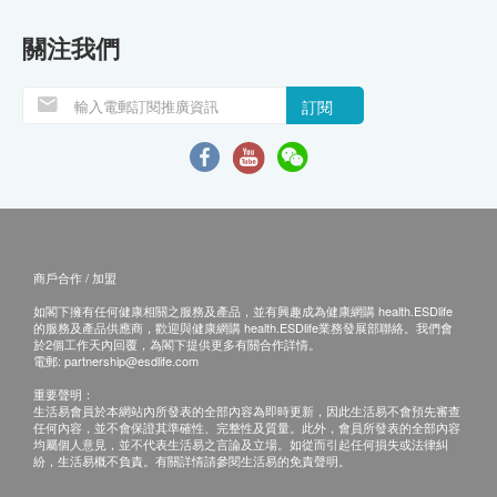
關注我們
訂閱
商戶合作 / 加盟
如閣下擁有任何健康相關之服務及產品，並有興趣成為健康網購 health.ESDlife
的服務及產品供應商，歡迎與健康網購 health.ESDlife業務發展部聯絡。我們會
於2個工作天內回覆，為閣下提供更多有關合作詳情。
電郵:
partnership@esdlife.com
重要聲明：
生活易會員於本網站內所發表的全部內容為即時更新，因此生活易不會預先審查
任何內容，並不會保證其準確性、完整性及質量。此外，會員所發表的全部內容
均屬個人意見，並不代表生活易之言論及立場。如從而引起任何損失或法律糾
紛，生活易概不負責。有關詳情請參閱生活易的免責聲明。