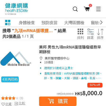
1
身體檢查
預防疫苗
大灣區體檢
寵物健
搜尋 "
九項mRNA循環腫瘤細胞早期篩檢
" 結果
1 / 1 頁
共2個產品
排列
篩選
排序
美邦 男性九項mRNA循環腫瘤細胞早
期篩檢
美邦醫學體檢中心
|
10項目
適用於10歲或以上男士
重點檢查項目：mRNA循環腫瘤細胞檢測 (肺、
肝、胃、胰臟、大腸、頭頸、鼻咽、乳房、…
4天內可約
56% off
8,000.0
HK$
HK$
18,000.0
(3)
購買
比較
收藏