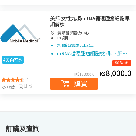
美邦 女性九項mRNA循環腫瘤細胞早
期篩檢
美邦醫學體檢中心
|
10項目
適用於18歲或以上女士
mRNA循環腫瘤細胞檢 (肺、肝…
4天內可約
56% off
8,000.0
HK$
HK$
18,000.0
(2)
購買
比較
收藏
訂購及查詢