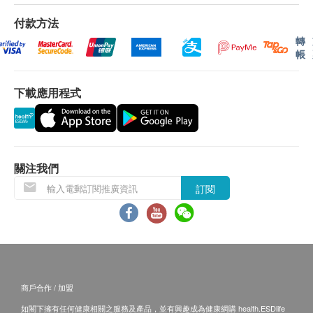
-準確度、靈敏度及特異性可高達93-97%
付款方法
B.16歳至未滿18歲者：
-只需抽取少量血液檢驗，絕無輻射，比起影像檢測更
轉
預先取同意書並由家長或監護人簽署妥當，可接受
安全
帳
客人自行到中心，出示已簽署的同意書及簽署者的
-若需定期追蹤篩檢，絕對方便並無輻射入侵
身份證明文件副本核實無誤後可提供服務。
下載應用程式
一般身體檢查計劃有效期為12個月，客戶必須於
12個月內(由確認付款日期起計)接受有關檢查，客
戶需提前1個月預約相關檢查，逾期作廢。
關注我們
訂閱
所有疫苗都必須經過評估才可注射，如有需要，醫生
亦會在場解答問題及提供協助。如醫生認為不適合注
射疫苗，將取消此計劃的服務，全數費用退回。
疫苗注射均由註冊醫生/醫護人員負責注射程序及此服
務只適用於佐敦檢驗中心 (辦公時間 : 星期一, 三及 六
下午2時至6時)。
商戶合作 / 加盟
如閣下擁有任何健康相關之服務及產品，並有興趣成為健康網購 health.ESDlife