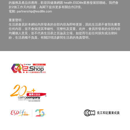
的服務及產品供應商，歡迎與健康網購 health.ESDlife業務發展部聯絡。我們會
備註：
於2個工作天內回覆，為閣下提供更多有關合作詳情。
a. 醫生講解報告
只限旺角分店
，若有需要請聯
電郵:
partnership@esdlife.com
絡旺角分店查詢。
重要聲明：
生活易會員於本網站內所發表的全部內容為即時更新，因此生活易不會預先審查
b. 如果客戶已完成電話或面解服務，若再要求
任何內容，並不會保證其準確性、完整性及質量。此外，會員所發表的全部內容
均屬個人意見，並不代表生活易之言論及立場。如從而引起任何損失或法律糾
講解，需另外收取解析報告費，價錢請向美邦查
紛，生活易概不負責。有關詳情請參閱生活易的免責聲明。
詢。
c. 客戶若體檢後3個月內不提取報告，所有報告
一律作銷毀處理及不會存底，客戶如需額外索取
報告複印本 (體檢後3個月內)，將收取$150行政
費。注意：複印本報告未必完整。
d. 客人需自行承擔郵寄報告之風險。
e. 所有身體檢查並非作為醫務診斷或治療用
途，如需撰寫醫生轉介信，將作額外收費，價錢
請向美邦查詢。
報告：
進行健康檢查後，一般情況下，需大概14個工作天