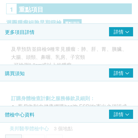
1
重點項目
迴圈腫瘤細胞早期篩檢
重點項目
詳情
更多項目詳情
子宮頸腫瘤細胞
及早預防並篩檢9種常見腫瘤：肺、肝、胃、胰臟、
2
基本項目
大腸、頭頸、鼻咽、乳房、子宮頸
- 可檢測0.2cm或以上的腫瘤
迴圈腫瘤細胞早期篩檢
- 只需抽取少量血液檢驗，絕無輻射
詳情
購買須知
肺腫瘤細胞
- 準確度、靈敏度及特異性可高達93-97%
肝腫瘤細胞
胃腫瘤細胞
訂購身體檢查計劃之服務條款及細則：
胰臟腫瘤細胞
客戶收到由健康網購health.ESDlife寄出之確認成
大腸腫瘤細胞
功付款電郵後，美邦醫學體檢中心將於隨後1-2個
詳情
體檢中心資料
mRNA循環腫瘤細胞檢測是什麼?
頭頸腫瘤細胞
工作天的辦公時間內，致電客戶預約身體檢查的時
與DNA檢測不同，mRNA檢測並非分析基因序列，而
鼻咽腫瘤細胞
美邦醫學體檢中心
3 個地點
間及地點。客戶亦可致電查詢或在訂單確認後1個
是檢測基因要產生「蛋白質」前中間產物- mRNA的
乳房腫瘤細胞