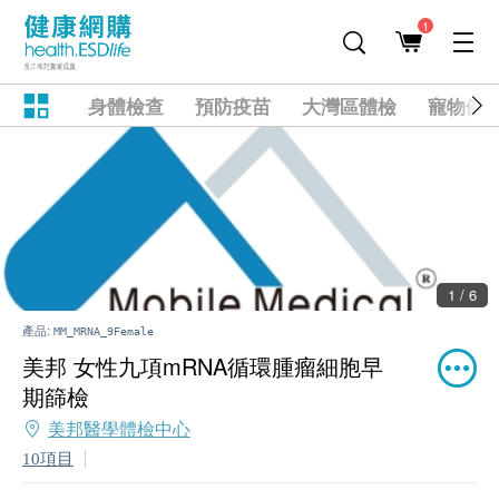
1
身體檢查
預防疫苗
大灣區體檢
寵物健
1 / 6
產品:
MM_MRNA_9Female
美邦 女性九項mRNA循環腫瘤細胞早
期篩檢
美邦醫學體檢中心
10項目