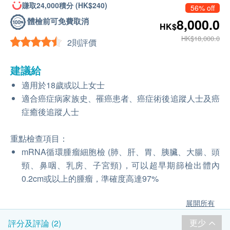
賺取24,000積分 (HK$240)
56% off
體檢前可免費取消
8,000.0
HK$
HK$18,000.0
2則評價
建議給
適用於18歲或以上女士
適合癌症病家族史、罹癌患者、癌症術後追蹤人士及癌
症癒後追蹤人士
重點檢查項目：
mRNA循環腫瘤細胞檢 (肺、肝、胃、胰臟、大腸、頭
頸、鼻咽、乳房、子宮頸)，可以超早期篩檢出體內
0.2cm或以上的腫瘤，準確度高達97%
展開所有
更少
評分及評論 (2)