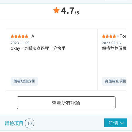
4.7
/5
_ A
Tong 
2023-11-09
2023-06-16
okay，身體檢查過程十分快手
價格稍稍偏貴，
體檢地點方便
身體檢查項目全
查看所有評論
詳情
體檢項目
10