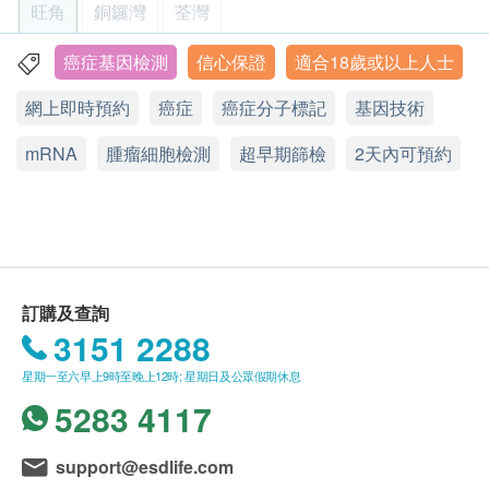
工作天致電該中心預約 (電話：2369 0680)。
產量。當細胞在活動時，基因就會具有高度活性，為
旺角
銅鑼灣
荃灣
購買計劃後可安排由健康網購health.ESDlife發出
報告
了要產生足夠的蛋白質「做工」，所以mRNA的產量
的正式收據，並於7-14個工作天後寄出。客戶可於
也會上升，藉由偵測與疾病相關的mRNA分子標記的
癌症基因檢測
信心保證
適合18歲或以上人士
旺角亞皆老街8號朗豪坊辦公室大樓11樓
醫護人員(註冊西醫或註冊護士等)講解報告
購買時提出收據要求，或經以下方法聯絡客戶服務
產量，就可評估身體目前的狀況，如是否罹病、疾病
網上即時預約
癌症
癌症分子標記
基因技術
顯示地圖
員: 電郵 (
support@esdlife.com
) 或電話 (3151
目前狀態、治療狀況等等。
2288)。
mRNA
星期一至六︰9:00a.m. – 1:00p.m.; 2:00p.m. – 6:00p.m.
腫瘤細胞檢測
超早期篩檢
2天內可預約
健康檢查計劃只適用於10歲或以上之人士
為什麼需要做mRNA循環腫瘤細胞檢測?
星期日及公眾假期︰休息
熱線電話：(852) 2369 0680
未成年客人體檢指引 (10歲至18歳以下人士)
透過嶄新mRNA動態基因技術，檢測體內循環腫瘤細
A. 10歳至未滿16歲者：
胞數量，便可以超早期篩檢出體內有否腫瘤細胞存
(1) 有家長或監護人陪同者
在。mRNA動態基因技術，只需抽取少量血液檢驗，
在中心即場簽署同意書，並出示身份證明文件，經
便可檢測0.2cm或以上的腫瘤，準確度、靈敏度及特
訂購及查詢
核實無誤後可提供服務。
異性可高達93-97%，比起影像學如CT、MRI、PET
3151 2288
Scan可更早期發現(影像只可檢測0.5cm或以上的腫
(2) 沒有家長或監護人陪同者
瘤)！
星期一至六早上9時至晚上12時; 星期日及公眾假期休息
預先取同意書並由家長或監護人簽署妥當，客人可
5283 4117
由其他成年人陪同到中心，出示已簽署的同意書及
優勢:
簽署者的身份證明文件副本，經核實無誤後可提供
-透過篩檢超早期9種常見腫瘤，細至0.2cm或以上的
support@esdlife.com
服務。
腫瘤