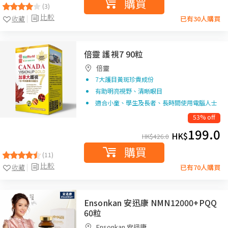
購買
(3)
比較
收藏
已有30人購買
倍靈 護視7 90粒
倍靈
7大護目黃斑珍貴成份
有助明亮視野、清晰眼目
適合小童、學生及長者、長時間使用電腦人士
53% off
199.0
HK$
HK$
426.0
購買
(11)
比較
收藏
已有70人購買
Ensonkan 安迅康 NMN12000+PQQ
60粒
Ensonkan 安迅康