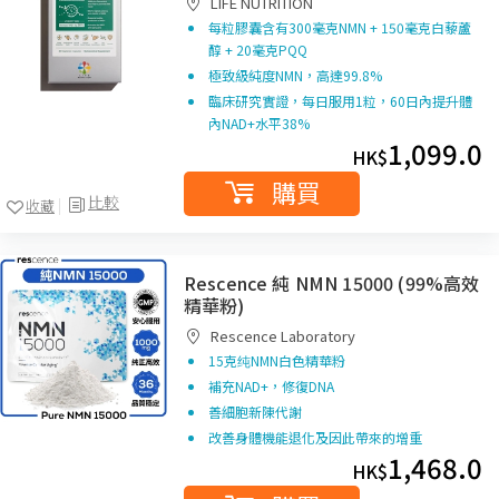
LIFE NUTRITION
每粒膠囊含有
300
毫克
NMN + 150
毫克白藜蘆
醇 +
20
毫克
PQQ
極致級純度
NMN
，高達
99.8%
臨床研究實證，每日服用1粒，60日內提升體
內NAD+水平38%
1,099.0
HK$
購買
比較
收藏
Rescence 純 NMN 15000 (99%高效
精華粉)
Rescence Laboratory
15克纯NMN白色精華粉
補充NAD+，修復DNA
善細胞新陳代謝
改善身體機能退化及因此帶來的增重
1,468.0
HK$