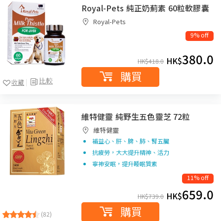
Royal-Pets 純正奶薊素 60粒軟膠囊
Royal-Pets
9% off
380.0
HK$
HK$
418.0
購買
比較
收藏
維特健靈 純野生五色靈芝 72粒
維特健靈
補益心、肝、脾、肺、腎五臟
抗疲勞，大大提升精神、活力
寧神安眠，提升睡眠質素
11% off
659.0
HK$
HK$
739.0
購買
(82)