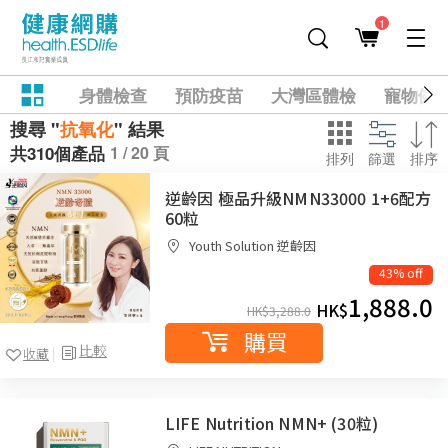
1
身體檢查
預防疫苗
大灣區體檢
寵物健
搜尋 "
抗氧化
" 結果
1 / 20 頁
共310個產品
排列
篩選
排序
逆齡因 極品升級NMN33000 1+6配方
60粒
Youth Solution 逆齡因
43% off
1,888.0
HK$
HK$
3,288.0
購買
比較
收藏
LIFE Nutrition NMN+ (30粒)