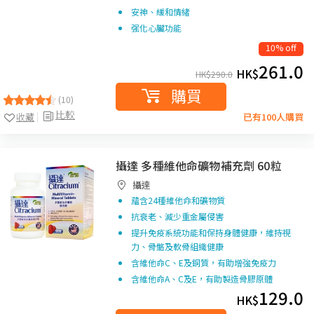
安神、緩和情緒
强化心臟功能
10% off
261.0
HK$
HK$
290.0
購買
(10)
比較
收藏
已有100人購買
攝達 多種維他命礦物補充劑 60粒
攝達
蘊含24種維他命和礦物質
抗衰老、減少重金屬侵害
提升免疫系統功能和保持身體健康，維持視
力、骨骼及軟骨組織健康
含維他命C、E及銅質，有助增強免疫力
含維他命A、C及E，有助製造骨膠原體
129.0
HK$