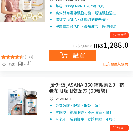
每粒200mg NMN + 20mg PQQ
高效雙向調節細胞功能，增強細胞活性
修復受損DNA，延緩細胞衰老進程
提高線粒體活性，緩解疲勞，恢復體能
52% off
1,288.0
HK$
HK$
2,680.0
購買
(133)
比較
收藏
已有660人購買
[新升級]ASANA 360 補眼素2.0 - 抗
老花眼矇眼乾配方 (90粒裝)
ASANA 360
改善眼矇．眼澀．眼乾．清！
抗眼乾．舒緩眼攰．不再眼痕．潤！
抗老花．睇到細字．閲讀輕鬆．年輕！
40% off