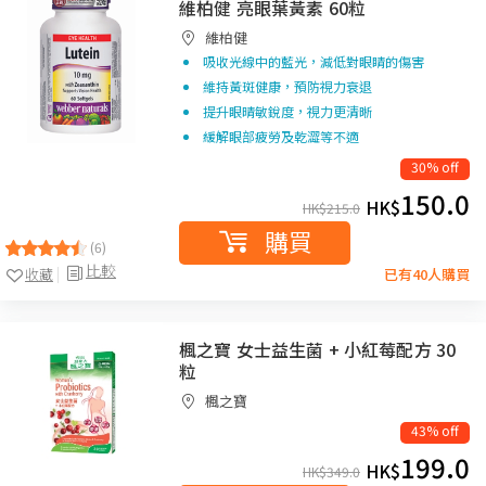
維柏健 亮眼葉黃素 60粒
維柏健
吸收光線中的藍光，減低對眼睛的傷害
維持黃斑健康，預防視力衰退
提升眼晴敏銳度，視力更清晰
緩解眼部疲勞及乾澀等不適
30% off
150.0
HK$
HK$
215.0
購買
(6)
比較
收藏
已有40人購買
楓之寶 女士益生菌 + 小紅莓配方 30
粒
楓之寶
43% off
199.0
HK$
HK$
349.0