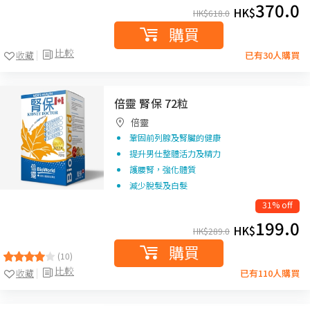
370.0
HK$
HK$
618.0
購買
比較
收藏
已有30人購買
倍靈 腎保 72粒
倍靈
鞏固前列腺及腎臟的健康
提升男仕整體活力及精力
護腰腎，強化體質
減少脫髮及白髮
31% off
199.0
HK$
HK$
289.0
購買
(10)
比較
收藏
已有110人購買