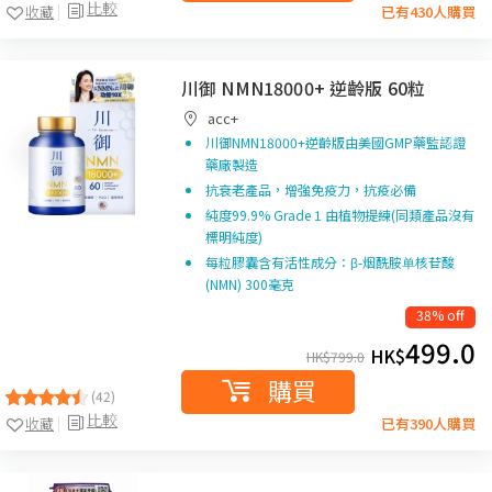
比較
收藏
已有430人購買
川御 NMN18000+ 逆齡版 60粒
acc+
川御NMN18000+逆齡版由美國GMP藥監認證
藥廠製造
抗衰老產品，增強免疫力，抗疫必備
純度99.9% Grade 1 由植物提練(同類產品沒有
標明純度)
每粒膠囊含有活性成分：β-烟酰胺单核苷酸
(NMN) 300毫克
38% off
499.0
HK$
HK$
799.0
購買
(42)
比較
收藏
已有390人購買