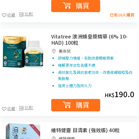
購買
比較
收藏
已有10人購買
Vitatree 澳洲蜂皇漿精華 (6% 10-
HAD) 100粒
美奈兒
舒緩壓力情緒，有助改善睡眠質素
緩解更年女性各種不適
具抗氧化及具抗衰老功效，改善皮膚暗啞及白
髮脫髮
強男士體力及持久力
190.0
HK$
購買
比較
收藏
維特健靈 目清素 (強效版) 40粒
維特健靈