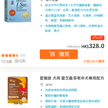
結合天然中西草本7大天然護眼營養，護眼成
分提升21倍，比單一藍莓配方功效更全面!
蘊含豐富葉黃素、玉米黃素、花青素；紓緩眼
乾、眼澀，及眼睛疲勞
改善眼朦及難以對焦，視力清晰；改善對強光
敏感、畏光
9% off
328.0
HK$
HK$
360.0
購買
(20)
比較
收藏
已有100人購買
愛寵健 犬用 靈芝蟲草老年犬專用配方
uPet
改善氣喘和呼吸系統問題
幫助肝臟的解毒素
調節代謝、改善毛囊健康及延緩毛髮的褪色
強腎補肺，舒緩尿頻或失禁