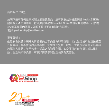
商戶合作 / 加盟
如閣下擁有任何健康相關之服務及產品，並有興趣成為健康網購 health.ESDlife
的服務及產品供應商，歡迎與健康網購 health.ESDlife業務發展部聯絡。我們會
於2個工作天內回覆，為閣下提供更多有關合作詳情。
電郵:
partnership@esdlife.com
重要聲明：
生活易會員於本網站內所發表的全部內容為即時更新，因此生活易不會預先審查
任何內容，並不會保證其準確性、完整性及質量。此外，會員所發表的全部內容
均屬個人意見，並不代表生活易之言論及立場。如從而引起任何損失或法律糾
紛，生活易概不負責。有關詳情請參閱生活易的免責聲明。