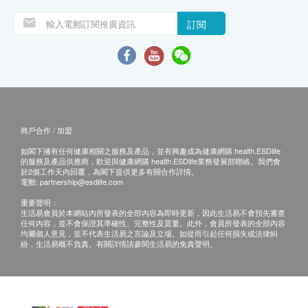
訂閱
商戶合作 / 加盟
如閣下擁有任何健康相關之服務及產品，並有興趣成為健康網購 health.ESDlife
的服務及產品供應商，歡迎與健康網購 health.ESDlife業務發展部聯絡。我們會
於2個工作天內回覆，為閣下提供更多有關合作詳情。
電郵:
partnership@esdlife.com
重要聲明：
生活易會員於本網站內所發表的全部內容為即時更新，因此生活易不會預先審查
任何內容，並不會保證其準確性、完整性及質量。此外，會員所發表的全部內容
均屬個人意見，並不代表生活易之言論及立場。如從而引起任何損失或法律糾
紛，生活易概不負責。有關詳情請參閱生活易的免責聲明。