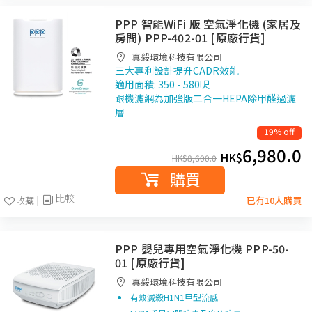
PPP 智能WiFi 版 空氣淨化機 (家居及
房間) PPP-402-01 [原廠行貨]
真毅環境科技有限公司
三大專利設計提升CADR效能
適用面積: 350 - 580呎
跟機濾網為加強版二合一HEPA除甲醛過濾
層
19% off
6,980.0
HK$
HK$
8,600.0
購買
比較
收藏
已有10人購買
PPP 嬰兒 專用空氣淨化機 PPP-50-
01 [原廠行貨]
真毅環境科技有限公司
有效滅殺H1N1甲型流感