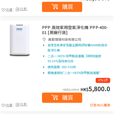
購買
比較
收藏
PPP 高效家用空氣淨化機 PPP-400-
01 [原廠行貨]
真毅環境科技有限公司
香港空氣專家及醫生團隊研制獲AHAM的高效
能淨化機
二合一 HEPA 除甲醛過濾層, 同時除菌達
99.93%及除臭功效
適用面積: 380-550呎
跟機濾網為"二合一HEPA除甲醛過濾層"
6% off
5,800.0
HK$
HK$
6,199.0
購買
比較
收藏
已有40人購買