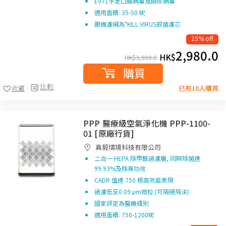
EV71手足口腸病毒及麻疹病毒
適用面積: 35-50 呎
跟機濾網為"KILL VIRUS殺菌濾芯
25% off
2,980.0
HK$
HK$
3,999.0
購買
比較
收藏
已有10人購買
PPP 醫療級空氣淨化機 PPP-1100-
01 [原廠行貨]
真毅環境科技有限公司
二合一 HEPA 除甲醛過濾層, 同時除菌達
99.93%及除臭功效
CADR 值達 750 極高效能表現
過濾低至0.09 μm微粒 (可隔絕飛沬)
國家評定為醫療級別
適用面積: 750-1200呎