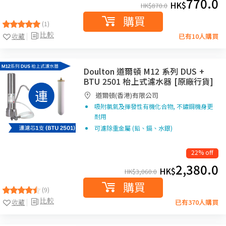
770.0
HK$
HK$
870.0
購買
(1)
比較
收藏
已有10人購買
Doulton 道爾頓 M12 系列 DUS +
BTU 2501 枱上式濾水器 [原廠行貨]
道爾頓(香港)有限公司
吸附氯氣及揮發性有機化合物, 不鏽鋼機身更
耐用
可濾除重金屬 (鉛、鎘、水銀)
22% off
2,380.0
HK$
HK$
3,060.0
購買
(9)
比較
收藏
已有370人購買