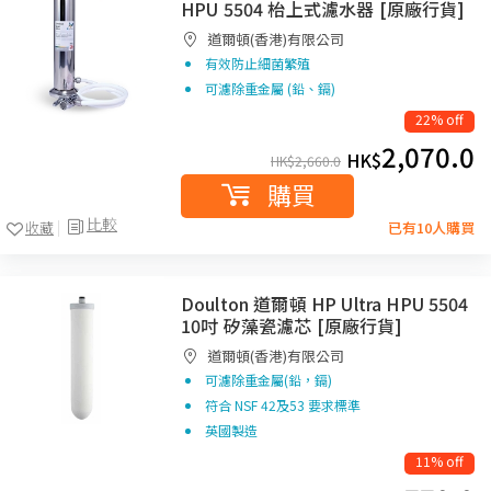
HPU 5504 枱上式濾水器 [原廠行貨]
道爾頓(香港)有限公司
有效防止細菌繁殖
可濾除重金屬 (鉛、鎘)
22% off
2,070.0
HK$
HK$
2,660.0
購買
比較
收藏
已有10人購買
Doulton 道爾頓 HP Ultra HPU 5504
10吋 矽藻瓷濾芯 [原廠行貨]
道爾頓(香港)有限公司
可濾除重金屬(鉛，鎘)
符合 NSF 42及53 要求標準
英國製造
11% off