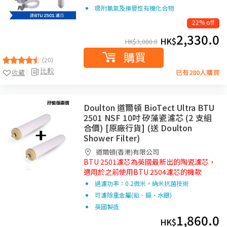
吸附氯氣及揮發性有機化合物
22% off
2,330.0
HK$
HK$
3,000.0
購買
(20)
比較
收藏
已有280人購買
Doulton 道爾頓 BioTect Ultra BTU
2501 NSF 10吋 矽藻瓷濾芯 (2 支組
合價) [原廠行貨] (送 Doulton
Shower Filter)
道爾頓(香港)有限公司
BTU 2501濾芯為英國最新出的陶瓷濾芯，
適用於之前使用BTU 2504濾芯的機款
過濾功率：0.2微米。納米抗菌技術
可濾除重金屬(鉛、鎘、水銀)
英國製造
1,860.0
HK$