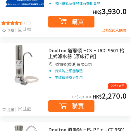
吸附氯氣及揮發性有機化合物
3,930.0
HK$
購買
(55)
比較
收藏
已有520人購買
Doulton 道爾頓 HCS + UCC 9501 枱
上式濾水器 [原廠行貨]
道爾頓(香港)有限公司
有效防止細菌繁殖
不鏽鋼機身更耐用
22% off
2,270.0
HK$
HK$
2,910.0
購買
比較
收藏
Doulton 道爾頓 HIS-PF + UCC 9501