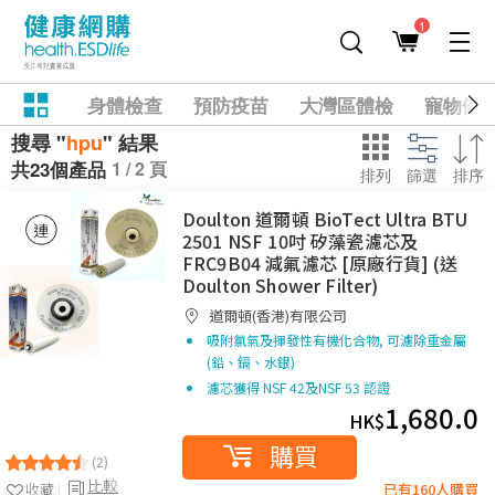
1
身體檢查
預防疫苗
大灣區體檢
寵物健
搜尋 "
hpu
" 結果
1 / 2 頁
共23個產品
排列
篩選
排序
Doulton 道爾頓 BioTect Ultra BTU
2501 NSF 10吋 矽藻瓷濾芯及
FRC9B04 減氟濾芯 [原廠行貨] (送
Doulton Shower Filter)
道爾頓(香港)有限公司
吸附氯氣及揮發性有機化合物, 可濾除重金屬
(鉛、鎘、水銀)
濾芯獲得 NSF 42及NSF 53 認證
1,680.0
HK$
購買
(2)
比較
收藏
已有160人購買