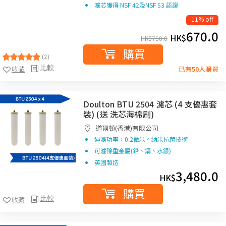
濾芯獲得 NSF 42及NSF 53 認證
11% off
670.0
HK$
HK$
750.0
購買
(2)
比較
收藏
已有50人購買
Doulton BTU 2504 濾芯 (4 支優惠套
裝) (送 洗芯海棉刷)
道爾頓(香港)有限公司
過濾功率：0.2微米。納米抗菌技術
可濾除重金屬(鉛、鎘、水銀)
英國製造
3,480.0
HK$
購買
比較
收藏