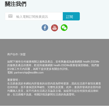
關注我們
訂閱
商戶合作 / 加盟
如閣下擁有任何健康相關之服務及產品，並有興趣成為健康網購 health.ESDlife
的服務及產品供應商，歡迎與健康網購 health.ESDlife業務發展部聯絡。我們會
於2個工作天內回覆，為閣下提供更多有關合作詳情。
電郵:
partnership@esdlife.com
重要聲明：
生活易會員於本網站內所發表的全部內容為即時更新，因此生活易不會預先審查
任何內容，並不會保證其準確性、完整性及質量。此外，會員所發表的全部內容
均屬個人意見，並不代表生活易之言論及立場。如從而引起任何損失或法律糾
紛，生活易概不負責。有關詳情請參閱生活易的免責聲明。