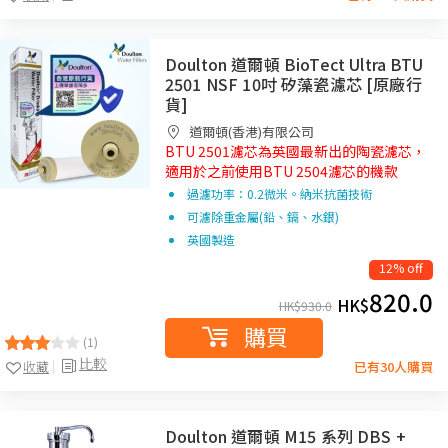
Doulton 道爾頓 BioTect Ultra BTU
2501 NSF 10吋 矽藻瓷濾芯 [原廠行
貨]
道爾頓(香港)有限公司
BTU 2501濾芯為英國最新出的陶瓷濾芯，
適用於之前使用BTU 2504濾芯的機款
過濾功率：0.2微米。納米抗菌技術
可濾除重金屬(鉛、鎘、水銀)
英國製造
12% off
820.0
HK$
HK$
930.0
購買
(1)
比較
收藏
已有30人購買
Doulton 道爾頓 M15 系列 DBS +