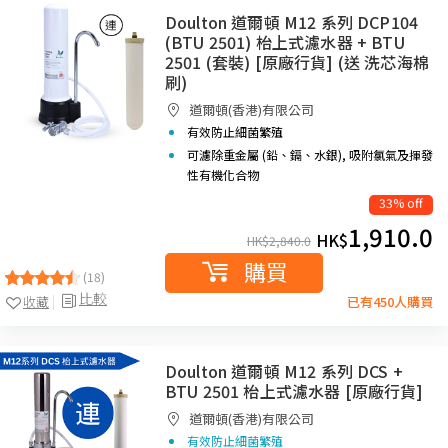
Doulton 道爾頓 M12 系列 DCP104
(BTU 2501) 枱上式濾水器 + BTU
2501 (套裝) [原廠行貨] (送 洗芯海棉
刷)
道爾頓(香港)有限公司
有效防止細菌繁殖
可濾除重金屬 (鉛、鎘、水銀), 吸附氯氣及揮發
性有機化合物
33% off
1,910.0
HK$
HK$
2,840.0
購買
(18)
比較
收藏
已有450人購買
Doulton 道爾頓 M12 系列 DCS +
BTU 2501 枱上式濾水器 [原廠行貨]
道爾頓(香港)有限公司
有效防止細菌繁殖