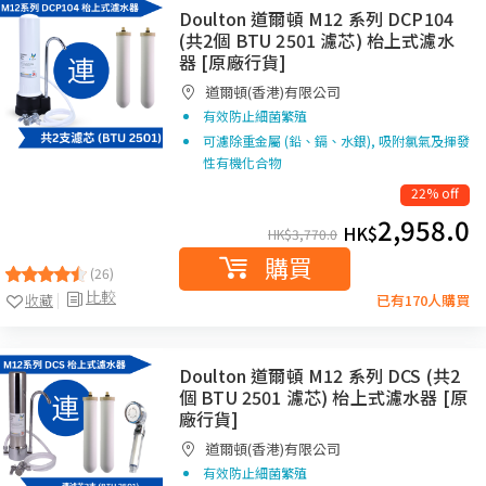
Doulton 道爾頓 M12 系列 DCP104
(共2個 BTU 2501 濾芯) 枱上式濾水
器 [原廠行貨]
道爾頓(香港)有限公司
有效防止細菌繁殖
可濾除重金屬 (鉛、鎘、水銀), 吸附氯氣及揮發
性有機化合物
22% off
2,958.0
HK$
HK$
3,770.0
購買
(26)
比較
收藏
已有170人購買
Doulton 道爾頓 M12 系列 DCS (共2
個 BTU 2501 濾芯) 枱上式濾水器 [原
廠行貨]
道爾頓(香港)有限公司
有效防止細菌繁殖