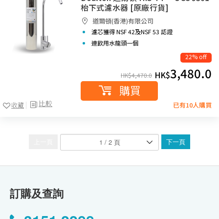
枱下式濾水器 [原廠行貨]
道爾頓(香港)有限公司
濾芯獲得 NSF 42及NSF 53 認證
連飲用水龍頭一個
22% off
3,480.0
HK$
HK$
4,470.0
購買
比較
收藏
已有10人購買
上一頁
下一頁
訂購及查詢