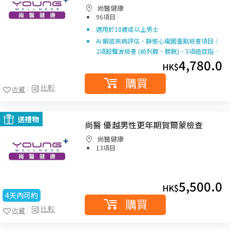
尚醫健康
|
96項目
適用於18歲或以上男士
AI 眼底疾病評估、靜態心電圖重點檢查項目：
2項超聲波檢查 (前列腺、膀胱)、5項癌症指…
4,780.0
HK$
購買
比較
收藏
送禮物
尚醫 優越男性更年期賀爾蒙檢查
尚醫健康
|
13項目
5,500.0
HK$
4天內可約
購買
比較
收藏