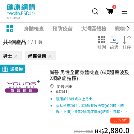
1
身體檢查
預防疫苗
大灣區體檢
寵物健
1 / 1 頁
共4個產品
排列
篩選
排序
男士
尚醫健康
送禮物
尚醫 男性全面身體檢查 (6項超聲波及
2項癌症指標)
尚醫健康
|
64項目
適用於18歲或以上男士
重點檢查項目：3項超聲波檢查(前列腺、膀
胱、上腹)、5選2項癌症指標(結腸、胰臟、…
55% off
2,880.0
HK$
HK$
6,400.0