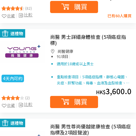
購買
(82)
比較
收藏
已有60人購買
送禮物
尚醫 男士詳細身體檢查 (5項癌症指
標)
尚醫健康
|
91項目
適用於18歲或以上男士
重點檢查項目：5項癌症指標、靜態心電圖、
4天內可約
炎症、肝腎功能、梅毒、血液及血型檢查、…
3,600.0
HK$
(2)
購買
比較
收藏
送禮物
尚醫 男性尊尚優越健康檢查 (5項癌症
指標及2項超聲波)