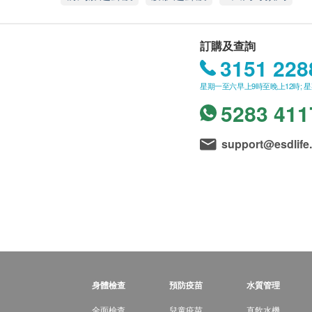
訂購及查詢
3151 228
星期一至六早上9時至晚上12時; 
5283 411
support@esdlife
身體檢查
預防疫苗
水質管理
全面檢查
兒童疫苗
直飲水機