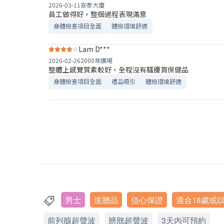
2026-03-11
安泰大廈
員工做得好，整個過程表現滿意
身體檢查項目全面
體檢環境舒適​
Lam D***
2026-02-26
2000年廣場
整體上感覺質素較好，全程沒有騷擾買保健品
身體檢查項目全面
禮品吸引
體檢環境舒適​
男士
送贈品
信心保證
適合18歲或
前列腺超聲波
膀胱超聲波
3天內可預約