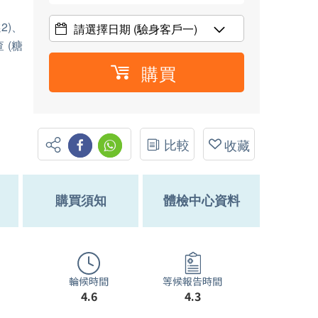
2)、
請選擇日期
(驗身客戶一)
 (糖
購買
比較
收藏
購買須知
體檢中心資料
輪候時間
等候報告時間
4.6
4.3