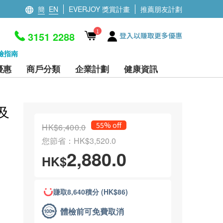
簡
EN
EVERJOY 獎賞計畫
推薦朋友計劃
1
3151 2288
登入以賺取更多優惠
檢指南
優惠
商戶分類
企業計劃
健康資訊
及
55% off
HK$6,400.0
您節省：HK$3,520.0
2,880.0
HK$
賺取8,640積分 (HK$86)
體檢前可免費取消