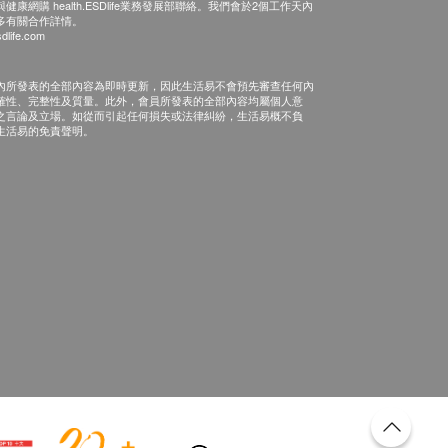
康網購 health.ESDlife業務發展部聯絡。我們會於2個工作天內
多有關合作詳情。
dlife.com
內所發表的全部內容為即時更新，因此生活易不會預先審查任何內
確性、完整性及質量。此外，會員所發表的全部內容均屬個人意
之言論及立場。如從而引起任何損失或法律糾紛，生活易概不負
生活易的免責聲明。