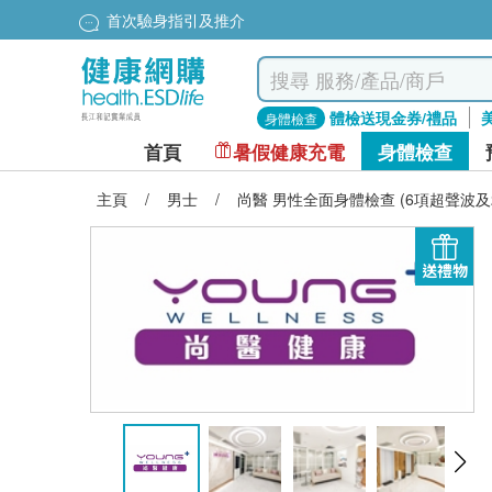
首次驗身指引及推介
體檢送現金券/禮品
身體檢查
首頁
暑假健康充電
身體檢查
主頁
/
男士
/
尚醫 男性全面身體檢查 (6項超聲波及
送禮物