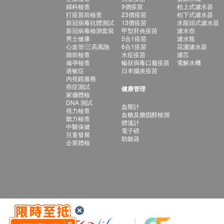
婦科檢查
9價疫苗
枱上式濾水器
打疫苗前檢查
23價疫苗
枱下式濾水器
新冠病毒抗體測試
13價疫苗
水龍頭式濾水器
新冠病毒檢測套裝
甲型肝炎疫苗
濾水壺
男士健康
5合1疫苗
濾水瓶
心血管/三高風險
6合1疫苗
花灑濾水器
婚前檢查
水痘疫苗
濾芯
備孕檢查
輪狀病毒口服疫苗
電解水機
過敏症
日本腦炎疫苗
內視鏡服務
癌症測試
健康管理
家傭體檢
DNA 測試
血壓計
視力檢查
血糖及膽固醇檢測
聽力檢查
體溫計
中醫保健
電子磅
兒童發展
助聽器
企業體檢