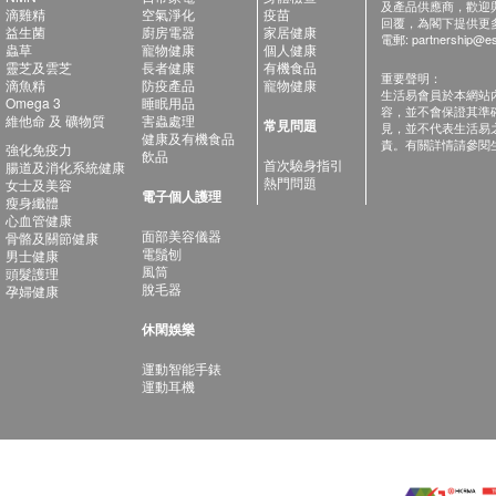
及產品供應商，歡迎與健
滴雞精
空氣淨化
疫苗
回覆，為閣下提供更
益生菌
廚房電器
家居健康
電郵:
partnership@es
蟲草
寵物健康
個人健康
靈芝及雲芝
長者健康
有機食品
重要聲明：
滴魚精
防疫產品
寵物健康
生活易會員於本網站
Omega 3
睡眠用品
容，並不會保證其準
維他命 及 礦物質
害蟲處理
常見問題
見，並不代表生活易
健康及有機食品
責。有關詳情請參閱
強化免疫力
飲品
首次驗身指引
腸道及消化系統健康
熱門問題
女士及美容
電子個人護理
瘦身纖體
心血管健康
面部美容儀器
骨骼及關節健康
電鬚刨
男士健康
風筒
頭髮護理
脫毛器
孕婦健康
休閑娛樂
運動智能手錶
運動耳機