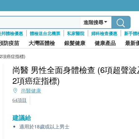
進階搜尋
美邦體檢優惠
體檢送台北機票
私家醫院
婦科檢查優惠
新手體
預防疫苗
大灣區體檢
銀髮健康
健康產品
最新
2項癌症指標)
尚醫 男性全面身體檢查 (6項超聲波
2項癌症指標)
尚醫健康
64項目
建議給
適用於18歲或以上男士