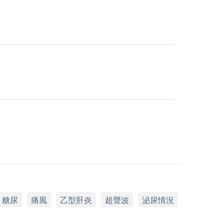
糖尿
痛風
乙型肝炎
超聲波
泌尿情況