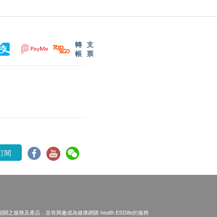
轉
支
帳
票
訂閱
之服務及產品，並有興趣成為健康網購 health.ESDlife的服務