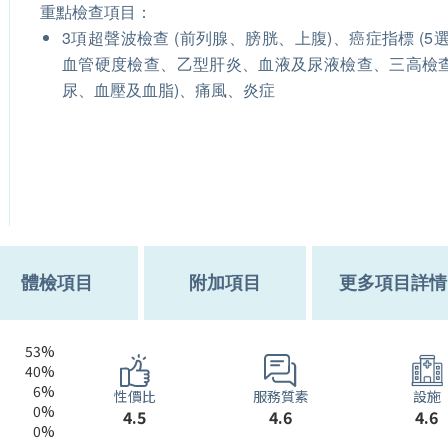
重點檢查項目：
3項超聲波檢查 (前列腺、膀胱、上腹)、癌症指標 (5選
血管硬度檢查、乙型肝炎、血液及尿液檢查、三高檢查
尿、血壓及血脂)、痛風、炎症
體檢項目
附加項目
更多項目詳情
53%
40%
6%
服務質素
性價比
設施
0%
4.6
4.5
4.6
0%