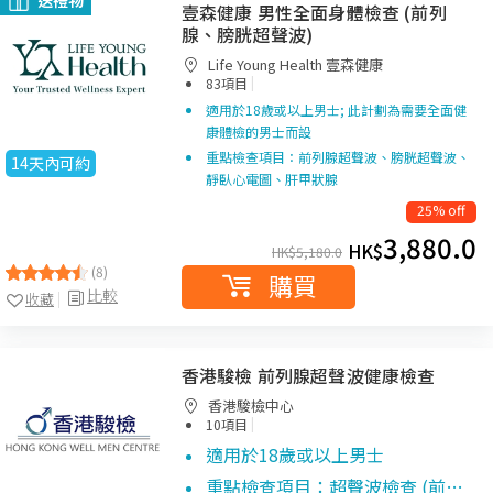
送禮物
壹森健康 男性全面身體檢查 (前列
腺、膀胱超聲波)
Life Young Health 壹森健康
|
83項目
適用於18歲或以上男士; 此計劃為需要全面健
康體檢的男士而設
重點檢查項目：前列腺超聲波、膀胱超聲波、
14天內可約
靜臥心電圖、肝甲狀腺
25% off
3,880.0
HK$
HK$
5,180.0
(8)
購買
比較
收藏
香港駿檢 前列腺超聲波健康檢查
香港駿檢中心
|
10項目
適用於18歲或以上男士
重點檢查項目：
超聲波檢查 (前…