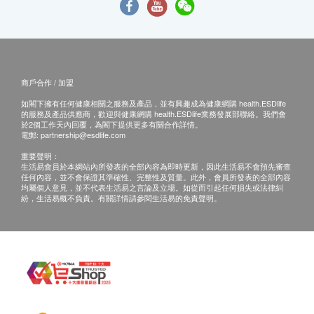
商戶合作 / 加盟
如閣下擁有任何健康相關之服務及產品，並有興趣成為健康網購 health.ESDlife
的服務及產品供應商，歡迎與健康網購 health.ESDlife業務發展部聯絡。我們會
於2個工作天內回覆，為閣下提供更多有關合作詳情。
電郵:
partnership@esdlife.com
重要聲明：
生活易會員於本網站內所發表的全部內容為即時更新，因此生活易不會預先審查
任何內容，並不會保證其準確性、完整性及質量。此外，會員所發表的全部內容
均屬個人意見，並不代表生活易之言論及立場。如從而引起任何損失或法律糾
紛，生活易概不負責。有關詳情請參閱生活易的免責聲明。