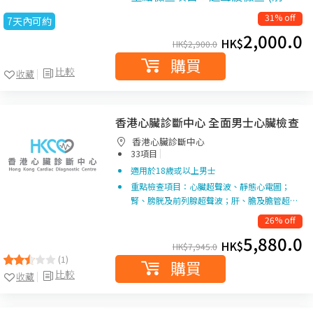
31% off
7天內可約
2,000.0
HK$
HK$
2,900.0
購買
比較
收藏
香港心臟診斷中心 全面男士心臟檢查
香港心臟診斷中心
|
33項目
適用於18歲或以上男士
重點檢查項目：心臟超聲波、靜態心電圖；
腎、膀胱及前列腺超聲波；肝、膽及膽管超…
26% off
5,880.0
HK$
HK$
7,945.0
(1)
購買
比較
收藏