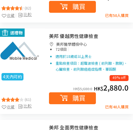
購買
(82)
比較
收藏
已有50人購買
送禮物
美邦 優越男性健康檢查
美邦醫學體檢中心
|
72項目
適用於18歲或以上男士
重點檢查項目：超聲波檢查 ( 前列腺、膀胱)、
心臟檢查、前列腺癌癌症指標、睪固酮
4天內可約
49% off
2,880.0
HK$
HK$
5,680.0
購買
(61)
比較
收藏
已有40人購買
美邦 全面男性健康檢查