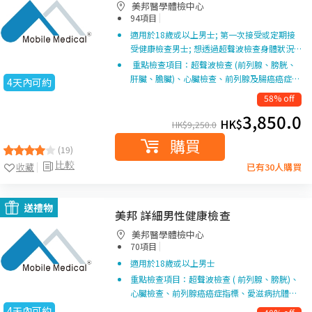
美邦醫學體檢中心
|
94項目
適用於18歲或以上男士; 第一次接受或定期接
受健康檢查男士; 想透過超聲波檢查身體狀況…
重點檢查項目：超聲波檢查 (前列腺、膀胱、
肝臟、膽臟)、心臟檢查、前列腺及腸癌癌症…
4天內可約
58% off
3,850.0
HK$
HK$
9,250.0
購買
(19)
比較
收藏
已有30人購買
送禮物
美邦 詳細男性健康檢查
美邦醫學體檢中心
|
70項目
適用於18歲或以上男士
重點檢查項目：超聲波檢查 ( 前列腺、膀胱)、
心臟檢查、前列腺癌癌症指標、愛滋病抗體…
4天內可約