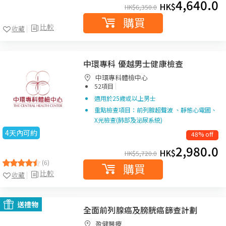
4,640.0
HK$
HK$
6,350.0
購買
比較
收藏
中環專科 優越男士健康檢查
中環專科體檢中心
|
52項目
適用於25歲或以上男士
重點檢查項目：前列腺超聲波 、靜態心電圖、
X光檢查(肺部及泌尿系統)
4天內可約
48% off
2,980.0
HK$
HK$
5,720.0
(6)
購買
比較
收藏
送禮物
全面前列腺癌及膀胱癌篩查計劃
盈健醫療