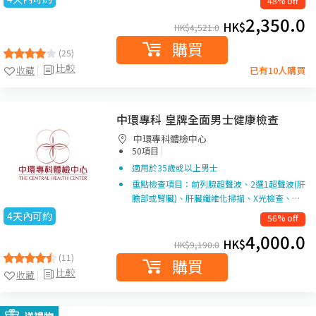
48% off
2,350.0
HK$
HK$
4,521.0
購買
(25)
比較
收藏
已有10人購買
中環專科 皇牌全面男士健康檢查
中環專科體檢中心
|
50項目
適用於35歲或以上男士
重點檢查項目：前列腺超聲波、2選1超聲波(肝
膽部或腎臟)、肝臟纖維化掃描、X光檢查、…
4天內可約
56% off
4,000.0
HK$
HK$
9,190.0
(11)
購買
比較
收藏