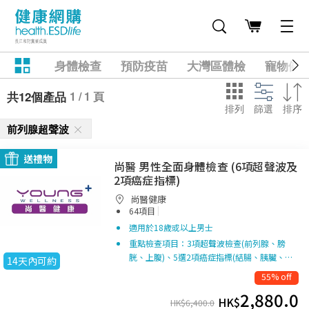
身體檢查
預防疫苗
大灣區體檢
寵物健
1 / 1 頁
共12個產品
排列
篩選
排序
前列腺超聲波
送禮物
尚醫 男性全面身體檢查 (6項超聲波及
2項癌症指標)
尚醫健康
|
64項目
適用於18歲或以上男士
重點檢查項目：3項超聲波檢查(前列腺、膀
胱、上腹)、5選2項癌症指標(結腸、胰臟、…
14天內可約
55% off
2,880.0
HK$
HK$
6,400.0