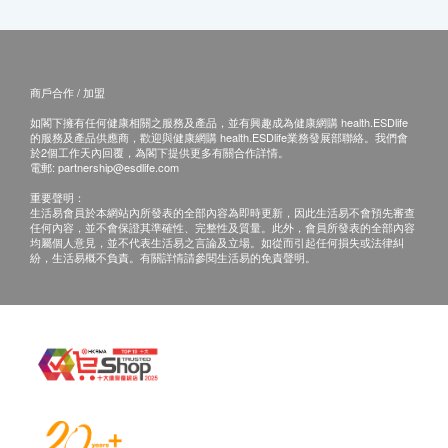
商戶合作 / 加盟
如閣下擁有任何健康相關之服務及產品，並有興趣成為健康網購 health.ESDlife
的服務及產品供應商，歡迎與健康網購 health.ESDlife業務發展部聯絡。我們會
於2個工作天內回覆，為閣下提供更多有關合作詳情。
電郵:
partnership@esdlife.com
重要聲明：
生活易會員於本網站內所發表的全部內容為即時更新，因此生活易不會預先審查
任何內容，並不會保證其準確性、完整性及質量。此外，會員所發表的全部內容
均屬個人意見，並不代表生活易之言論及立場。如從而引起任何損失或法律糾
紛，生活易概不負責。有關詳情請參閱生活易的免責聲明。