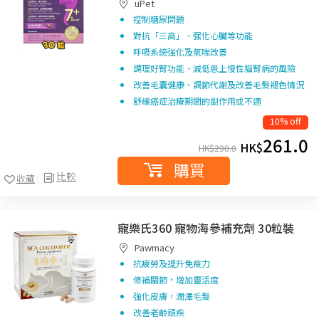
uPet
控制糖尿問題
對抗「三高」、强化心臟等功能
呼吸系統強化及氣喘改善
調理好腎功能、減低患上慢性貓腎病的風險
改善毛囊健康、調節代謝及改善毛髮褪色情況
舒緩癌症治療期間的副作用或不適
10% off
261.0
HK$
HK$
290.0
購買
比較
收藏
寵樂氏360 寵物海參補充劑 30粒裝
Pawmacy
抗疲勞及提升免疫力
修補關節，增加靈活度
強化皮膚，潤澤毛髮
改善老齡頑疾