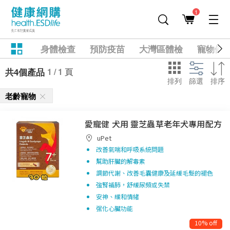
1
身體檢查
預防疫苗
大灣區體檢
寵物健
1 / 1 頁
共4個產品
排列
篩選
排序
老齡寵物
愛寵健 犬用 靈芝蟲草老年犬專用配方
uPet
改善氣喘和呼吸系統問題
幫助肝臟的解毒素
調節代謝、改善毛囊健康及延緩毛髮的褪色
強腎補肺，舒緩尿頻或失禁
安神、緩和情緒
强化心臟功能
10% off