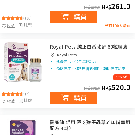
261.0
HK$
HK$
290.0
購買
(10)
比較
收藏
已有100人購買
Royal-Pets 純正白藜蘆醇 60粒膠囊
Royal-Pets
延緩老化，保持年輕活力
預防癌症，抑制癌细胞擴散，輔助癌症治療
9% off
520.0
HK$
HK$
572.0
(2)
購買
比較
收藏
愛寵健 貓用 靈芝孢子蟲草老年貓專用
配方 30粒