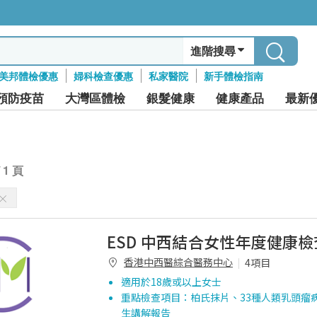
進階搜尋
美邦體檢優惠
婦科檢查優惠
私家醫院
新手體檢指南
預防疫苗
大灣區體檢
銀髮健康
健康產品
最新
/ 1 頁
ESD 中西結合女性年度健康
香港中西醫綜合醫務中心
4項目
適用於18歲或以上女士
重點檢查項目：柏氏抹片、33種人類乳頭瘤
生講解報告