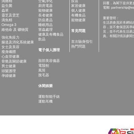
滴雞精
空氣淨化
疫苗
回覆，為閣下提供更
益生菌
廚房電器
家居健康
電郵:
partnership@es
蟲草
寵物健康
個人健康
靈芝及雲芝
長者健康
有機食品
重要聲明：
滴魚精
防疫產品
寵物健康
生活易會員於本網站
Omega 3
睡眠用品
容，並不會保證其準
維他命 及 礦物質
害蟲處理
常見問題
見，並不代表生活易
健康及有機食品
責。有關詳情請參閱
強化免疫力
飲品
首次驗身指引
腸道及消化系統健康
熱門問題
女士及美容
電子個人護理
瘦身纖體
心血管健康
面部美容儀器
骨骼及關節健康
電鬚刨
男士健康
風筒
頭髮護理
脫毛器
孕婦健康
休閑娛樂
運動智能手錶
運動耳機