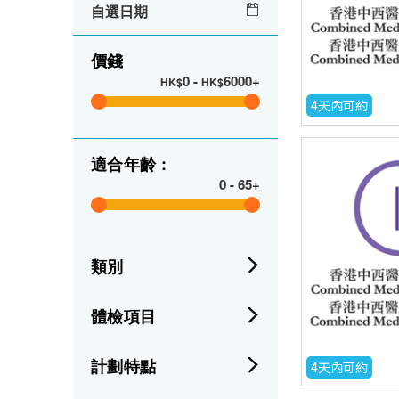
自選日期
價錢
0
-
6000+
HK$
HK$
4天內可約
適合年齡 :
0
-
65+
類別
體檢項目
計劃特點
4天內可約