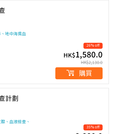
查
毒、地中海貧血
26% off
1,580.0
HK$
HK$
2,130.0
購買
檢查計劃
狀腺、血液檢查、
35% off