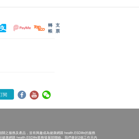
轉
支
帳
票
訂閱
之服務及產品，並有興趣成為健康網購 health.ESDlife的服務
康網購 health.ESDlife業務發展部聯絡。我們會於2個工作天內