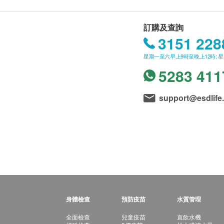
訂購及查詢
3151 228
星期一至六早上9時至晚上12時; 
5283 411
support@esdlife
身體檢查
預防疫苗
水質管理
全面檢查
兒童疫苗
直飲水機