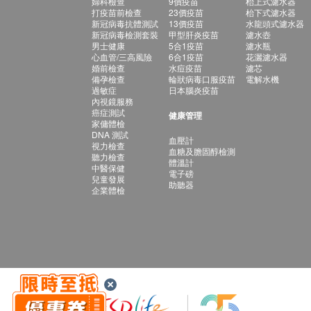
婦科檢查
9價疫苗
枱上式濾水器
打疫苗前檢查
23價疫苗
枱下式濾水器
新冠病毒抗體測試
13價疫苗
水龍頭式濾水器
新冠病毒檢測套裝
甲型肝炎疫苗
濾水壺
男士健康
5合1疫苗
濾水瓶
心血管/三高風險
6合1疫苗
花灑濾水器
婚前檢查
水痘疫苗
濾芯
備孕檢查
輪狀病毒口服疫苗
電解水機
過敏症
日本腦炎疫苗
內視鏡服務
癌症測試
健康管理
家傭體檢
DNA 測試
血壓計
視力檢查
血糖及膽固醇檢測
聽力檢查
體溫計
中醫保健
電子磅
兒童發展
助聽器
企業體檢