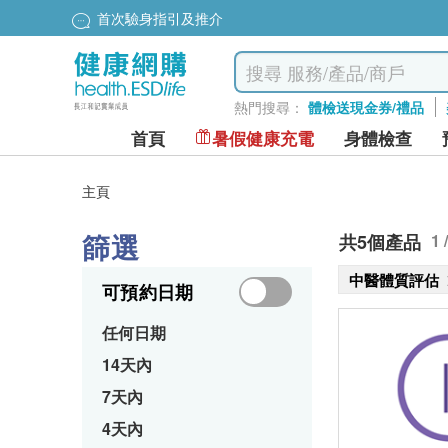
首次驗身指引及推介
熱門搜尋：
體檢送現金券/禮品
首頁
暑假健康充電
身體檢查
主頁
篩選
共5個產品
1 
中醫體質評估
可預約日期
任何日期
14天內
7天內
4天內