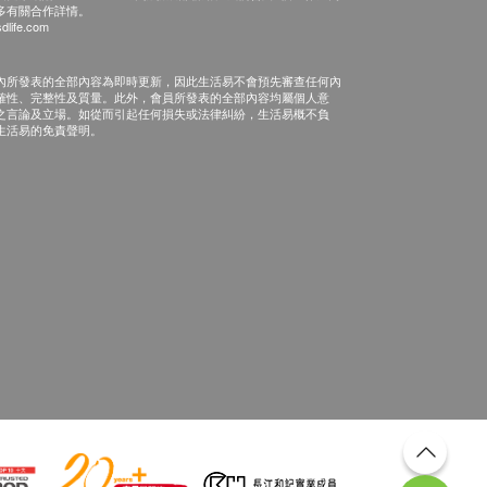
多有關合作詳情。
dlife.com
內所發表的全部內容為即時更新，因此生活易不會預先審查任何內
確性、完整性及質量。此外，會員所發表的全部內容均屬個人意
之言論及立場。如從而引起任何損失或法律糾紛，生活易概不負
生活易的免責聲明。