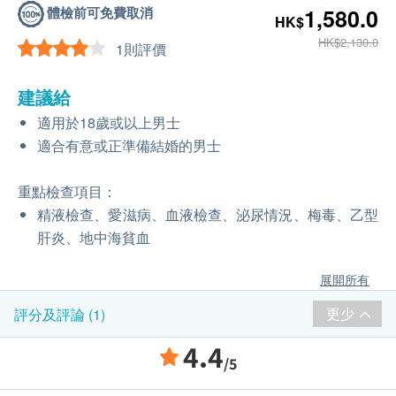
體檢前可免費取消
1,580.0
HK$
HK$2,130.0
1則評價
建議給
適用於18歲或以上男士
適合有意或正準備結婚的男士
重點檢查項目：
精液檢查、愛滋病、血液檢查、泌尿情況、梅毒、乙型
肝炎、地中海貧血
展開所有
更少
評分及評論 (1)
4.4
/5