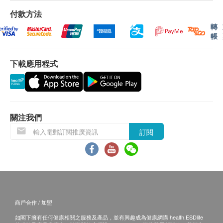
梅毒
付款方法
梅毒血清試驗
轉
帳
飲食建議
下載應用程式
由註冊中醫師或註冊營養師提供詳細的體質及飲食營養
諮詢服務，包括體重評估、飲食評估，針對檢查結果而
設計個人化的飲食建議，使健康問題可以得到顯著的改
善
關注我們
地中海貧血症檢查
訂閱
血紅素成分分析
精液化驗 (只限男士)
精子數量
精子動態/活動能力
商戶合作 / 加盟
白血球
如閣下擁有任何健康相關之服務及產品，並有興趣成為健康網購 health.ESDlife