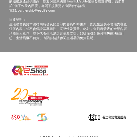
紅血球
的服務及產品供應商，歡迎與健康網購 health.ESDlife業務發展部聯絡。我們會
於2個工作天內回覆，為閣下提供更多有關合作詳情。
形態(最初)
電郵:
partnership@esdlife.com
報告
重要聲明：
生活易會員於本網站內所發表的全部內容為即時更新，因此生活易不會預先審查
任何內容，並不會保證其準確性、完整性及質量。此外，會員所發表的全部內容
醫生講解報告
均屬個人意見，並不代表生活易之言論及立場。如從而引起任何損失或法律糾
紛，生活易概不負責。有關詳情請參閱生活易的免責聲明。