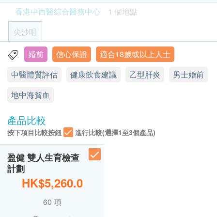
的時間及地點。客戶亦可致電查詢或在訂單確認後
電泳(地中海貧血) 檢測。
白血球
香港中西醫綜合醫務中心
1 個地點
1個工作天致電該中心預約。
本計劃能有效幫助全面了解身體健康狀況、家族病史
嗜中性白血球百份比
客戶必須於預約當天出示身份證及列印訂購確認信
及遺傳基因等認識。
尖沙咀
淋巴球百份比
以確認身份。
透過檢測而得知有否貧血、白血球過多症、血癌、乙
單核白血球百份比
驗身過程由醫護人員主理。
型肝炎、引起新生兒溶血症的Rh因子、地中海貧血、
婚前
信心保證
適合18歲或以上人士
嗜酸性白血球百份比
香港九龍尖沙咀堪富利士道8號格蘭中心7樓701-2室 (港鐵
健康檢查計劃不適用於星期日及公眾假期 。
梅毒、愛滋病毒等有可能會傳染或影響下一代的疾病
A2 出口)
嗜鹼性白血球百份比
中醫體質評估
健康飲食建議
乙型肝炎
男士婚前
健康檢查計劃有效期為6個月，客戶必須於6個月內
和因子，可以有更充足的心理準備、予以應對及治
嗜中性白血球
顯示地圖
(由確認付款日期起計)接受有關檢查，逾期作廢。
理，以確保下一代健康快樂地成長。
淋巴白血球
地中海貧血
訂購一經確認，不設更改已訂購的計劃，轉讓給第
單核白血球
西醫
星期一至五: 9:30a.m. – 7:30p.m.
三者及／或退款。
嗜酸性白血球
產品比較
星期六: 9:30a.m. – 2:00p.m.
如有爭議，健康網購health.ESDlife保留最後決定
嗜鹼性白血球
按下項目比較按鈕
進行比較(選擇1至3個產品)
星期日及公眾假期: 休息
權。
血小板數目
平均血紅蛋白濃度
所有健康檢查並非作為醫務診斷或治療用途。
中醫
盈健 雙人生育檢查
星期一至五(星期三除外): 9:30a.m. – 12:00p.m.
計劃
泌尿情況
星期三: 11:00a.m. – 7:30p.m.
免責聲明：
HK$5,260.0
星期六: 9:30a.m. – 2:00p.m.
所有健康檢查/服務並非作為醫務診斷或治療用
小便顏色
星期日及公眾假期: 休息
60 項
途。當閣下身體健康出現任何疾病徵兆時，應立即
小便清濁度
諮詢有認可資格的醫生，作出診斷及治療。
小便比重