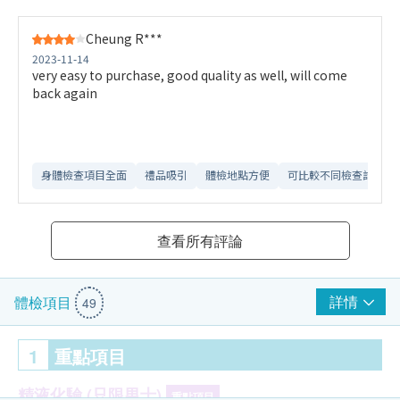
Cheung R***
2023-11-14
very easy to purchase, good quality as well, will come
back again
身體檢查項目全面
禮品吸引
體檢地點方便
可比較不同檢查計劃
查看所有評論
詳情
體檢項目
49
1
重點項目
精液化驗 (只限男士)
重點項目