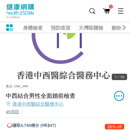
1
身體檢查
預防疫苗
大灣區體檢
寵物健
1 / 10
產品:
CMHC_PMM
中西結合男性全面婚前檢查
香港中西醫綜合醫務中心
49項目
賺取4,740積分 (HK$47)
26% off