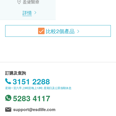
盈健醫療
本服務/產品由商戶提供。生活易【健康網購
小便酸鹼度
詳情
小便尿糖
health.ESDlife】並沒有經營或提供本服務/產品。
小便蛋白定量
有關此服務/產品的錯漏或延誤，或因使用此服務/
小便膽紅素定性
產品而引致的損失、損害、受傷或法律訴訟，健康
比較
2
個產品
小便尿膽原定性
網購health.ESDlife概不負責。一切有關的索償或
血紅蛋白定性
查詢，須向提供服務之體檢中心或商戶提出。
小便酮
小便亞硝酸鹽
小便紅血球
小便白血球
小便細菌
訂購及查詢
小便上皮細胞
3151 2288
乙型肝炎檢查
星期一至六早上9時至晚上12時; 星期日及公眾假期休息
5283 4117
乙型肝炎表面抗體
乙型肝炎表面抗原
support@esdlife.com