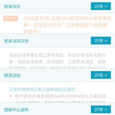
詳情
附加項目
精液容量
精液黏度
(可任選多項) 高達70%顧客同時以優惠價選
精液酸鹼度
購！
想加其他項目？立即聯絡客戶服務專
員查詢！
愛滋病 HIV
重點項目
胸肺X光
詳情
更多項目詳情
愛滋病病毒抗原及抗體
*此項目或需另約日期到中心進行檢查
480.0
HK$
為婚前或準備生育之男性而設，有近50個項目化驗分
2
基本項目
析，包括血液檢查、血清測試、乙型肝炎測試、尿液
糖化血色素
340.0
HK$
常規檢查、尿液鏡檢、精液分析及血紅蛋白電泳(地中
血液檢查
海貧血) 檢測。
詳情
購買須知
抗穆勒氏賀爾蒙檢查
紅血球計數
AMH（抗苗勒激素）是一種由卵巢內的小卵泡所產生的激素，
血紅蛋白
訂購身體檢查計劃之服務條款及細則：
「中西結合男性全面婚前檢查」是針對計劃組織家庭
是卵巢功能的重要指標，用來預測卵巢中卵泡的庫存量。
紅血球壓積量
1,200.0
HK$
客戶收到由健康網購health.ESDlife寄出之確認成
或準備生育之男性的全面健康檢查。 計劃含近50個項
紅血球平均體積
功付款電郵後，香港中西醫綜合醫務中心將於隨後
目化驗分析，包括血液檢查、血清測試、乙型肝炎測
紅血球平均紅蛋白
1-2個工作天辦公時間內，致電客戶預約身體檢查
詳情
體檢中心資料
試、尿液常規檢查、尿液鏡檢、精液分析及血紅蛋白
紅血球分佈寛度