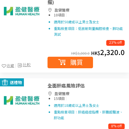
描)
盈健醫療
|
10項目
適用於50歲或以上男士及女士
重點檢查項目：低放射劑量胸腔檢查、肺功能
測試
23% off
2,320.0
HK$
HK$
3,000.0
購買
比較
收藏
送禮物
全面肝癌風險評估
盈健醫療
|
15項目
適用於18歲或以上男士及女士
重點檢查項目：肝癌癌症指標、肝膽超聲波、
肝功能
8% off