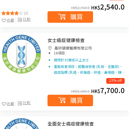
2,540.0
HK$
HK$
2,760.0
(2)
購買
比較
收藏
女士癌症健康檢查
基研健康醫療有限公司
|
16項目
適用於35歲或以上女士
重點檢查項目：超聲波檢查 (乳房、全腹部)、
癌症指標 (乳癌、卵巢癌、肝癌、鼻咽癌、胰…
23% off
7,700.0
HK$
HK$
9,980.0
購買
比較
收藏
全面女士癌症健康檢查