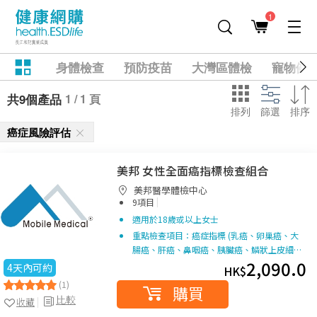
1
身體檢查
預防疫苗
大灣區體檢
寵物健
1 / 1 頁
共9個產品
排列
篩選
排序
癌症風險評估
美邦 女性全面癌指標檢查組合
美邦醫學體檢中心
|
9項目
適用於18歲或以上女士
重點檢查項目：癌症指標 (乳癌、卵巢癌、大
腸癌、肝癌、鼻咽癌、胰臟癌、鱗狀上皮細…
2,090.0
4天內可約
HK$
(1)
購買
比較
收藏