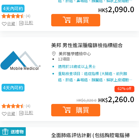
癌、肝癌、鼻咽癌、胰臟癌、鱗狀上皮細胞…
2,090.0
4天內可約
HK$
(4)
購買
比較
收藏
美邦 男性進深腫瘤篩檢指標組合
美邦醫學體檢中心
|
12項目
適用於18歲或以上男士
重點檢查項目：癌症指標 (大腸癌、前列腺
癌、肝癌、鼻咽癌、胰臟癌、鱗狀上皮細胞…
4天內可約
62% off
2,260.0
HK$
HK$
6,020.0
(4)
購買
比較
收藏
送禮物
全面肺癌評估計劃 (包括胸腔電腦掃