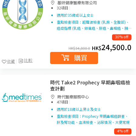
基研健康醫療有限公司
|
32項目
適用於35歲或以上女士
重點檢查項目：超聲波檢查 (乳房、全腹部)、
癌症指標 (乳癌、卵巢癌、肝癌、鼻咽癌、胰…
30% off
24,500.0
HK$
HK$
34,800.0
購買
比較
收藏
時代 Take2 Prophecy 早期鼻咽癌檢
查計劃
時代醫療服務中心
|
47項目
適用於18歲以上男士及女士
重點檢查項目：Prophecy 早期鼻咽癌篩查、
肝及腎功能、血液檢查、泌尿情況、大便常規
4% off