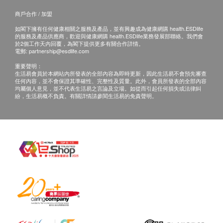
商戶合作 / 加盟
如閣下擁有任何健康相關之服務及產品，並有興趣成為健康網購 health.ESDlife
的服務及產品供應商，歡迎與健康網購 health.ESDlife業務發展部聯絡。我們會
於2個工作天內回覆，為閣下提供更多有關合作詳情。
電郵:
partnership@esdlife.com
重要聲明：
生活易會員於本網站內所發表的全部內容為即時更新，因此生活易不會預先審查
任何內容，並不會保證其準確性、完整性及質量。此外，會員所發表的全部內容
均屬個人意見，並不代表生活易之言論及立場。如從而引起任何損失或法律糾
紛，生活易概不負責。有關詳情請參閱生活易的免責聲明。