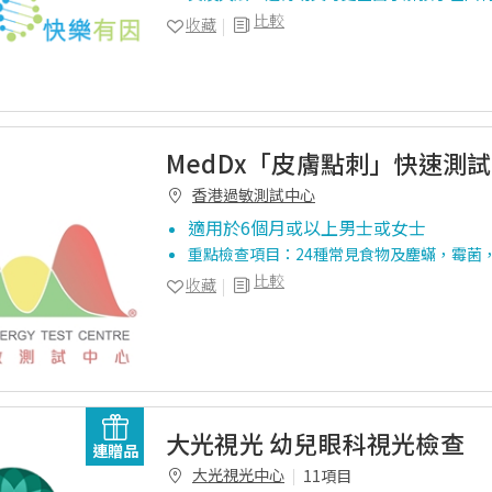
比較
收藏
MedDx「皮膚點刺」快速測試
香港過敏測試中心
適用於6個月或以上男士或女士
重點檢查項目：24種常見食物及塵蟎，霉菌
比較
收藏
大光視光 幼兒眼科視光檢查
連贈品
大光視光中心
11項目