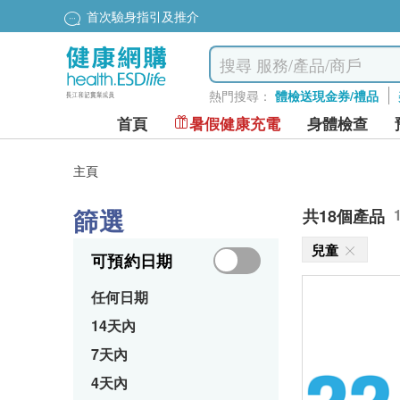
首次驗身指引及推介
熱門搜尋：
體檢送現金券/禮品
首頁
暑假健康充電
身體檢查
主頁
篩選
共18個產品
兒童
可預約日期
任何日期
14天內
7天內
4天內