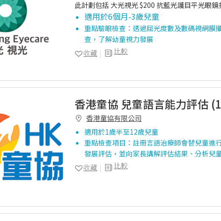
此計劃包括 大光視光 $200 抗藍光護目平光眼
適用於6個月-3歲兒童
重點驗眼檢查：透過屈光度數及數碼視網膜
查，了解幼童視力發展
比較
收藏
香港童協 兒童語言能力評估 (1
香港童協有限公司
適用於1歲半至12歲兒童
重點檢查項目：註冊言語治療師會替兒童進
發展評估，並向家長講解評估結果、分析兒
比較
收藏