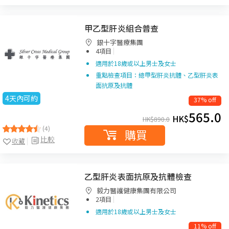
甲乙型肝炎組合普查
銀十字醫療集團
|
4項目
適用於18歲或以上男士及女士
重點檢查項目：總甲型肝炎抗體、乙型肝炎表
面抗原及抗體
4天內可約
37% off
565.0
HK$
HK$
890.0
(4)
購買
比較
收藏
乙型肝炎表面抗原及抗體檢查
毅力醫護健康集團有限公司
|
2項目
適用於18歲或以上男士及女士
11% off