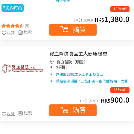
肝炎檢查
7天內可約
18% off
1,380.0
HK$
HK$
1,680.0
(5)
購買
比較
收藏
寶血醫院食品工人健康檢查
寶血醫院（明愛）
|
9項目
適用於18歲或以上男士及女士
重點檢查項目：乙型肝炎、幽門螺旋菌、大便
43% off
900.0
HK$
HK$
1,570.0
購買
比較
收藏