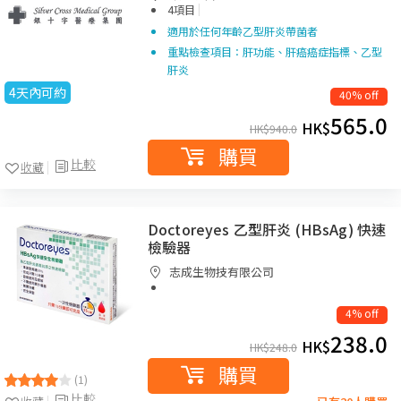
|
4項目
適用於任何年齡乙型肝炎帶菌者
重點檢查項目：肝功能、肝癌癌症指標、乙型
肝炎
4天內可約
40% off
565.0
HK$
HK$
940.0
購買
比較
收藏
Doctoreyes 乙型肝炎 (HBsAg) 快速
檢驗器
志成生物技有限公司
4% off
238.0
HK$
HK$
248.0
購買
(1)
比較