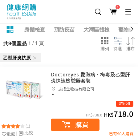
1
身體檢查
預防疫苗
大灣區體檢
寵物健
1 / 1 頁
共9個產品
排列
篩選
排序
乙型肝炎抗原
Doctoreyes 愛滋病、梅毒及乙型肝
炎快速檢驗器套裝
志成生物技有限公司
3% off
718.0
HK$
HK$
738.0
購買
(1)
比較
收藏
已有90人購買