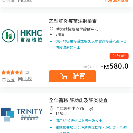
收藏
已有20人購買
乙型肝炎疫苗注射檢查
香港體檢及醫學診斷中心
|
3項目
適用於從未接受或很久以前曾經接受乙型肝炎
防疫注射的人士
24% off
580.0
HK$
HK$
760.0
(2)
購買
比較
收藏
全仁醫務 肝功能及肝炎檢查
全仁醫務中心 (Trinity)
|
15項目
適用於10歲或以上男士及女士
重點檢查項目：肝癌癌症指標、肝功能、乙型