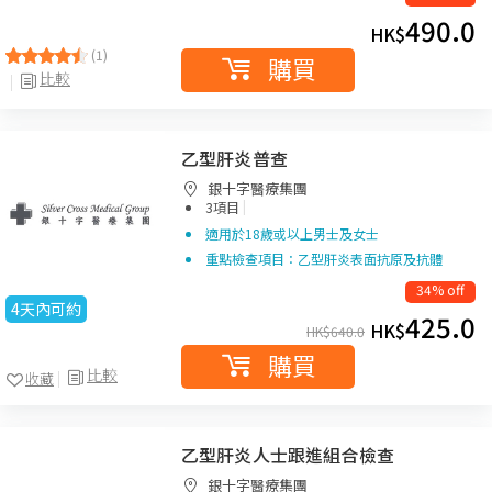
490.0
HK$
(1)
購買
比較
乙型肝炎普查
銀十字醫療集團
|
3項目
適用於18歲或以上男士及女士
重點檢查項目：乙型肝炎表面抗原及抗體
34% off
4天內可約
425.0
HK$
HK$
640.0
購買
比較
收藏
乙型肝炎人士跟進組合檢查
銀十字醫療集團