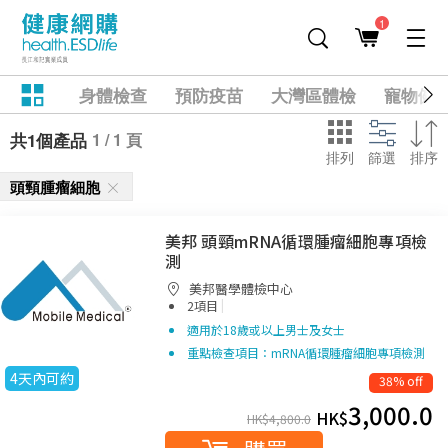
1
身體檢查
預防疫苗
大灣區體檢
寵物健
1 / 1 頁
共1個產品
排列
篩選
排序
頭頸腫瘤細胞
美邦 頭頸mRNA循環腫瘤細胞專項檢
測
美邦醫學體檢中心
|
2項目
適用於18歲或以上男士及女士
重點檢查項目：mRNA循環腫瘤細胞專項檢測
4天內可約
38% off
3,000.0
HK$
HK$
4,800.0