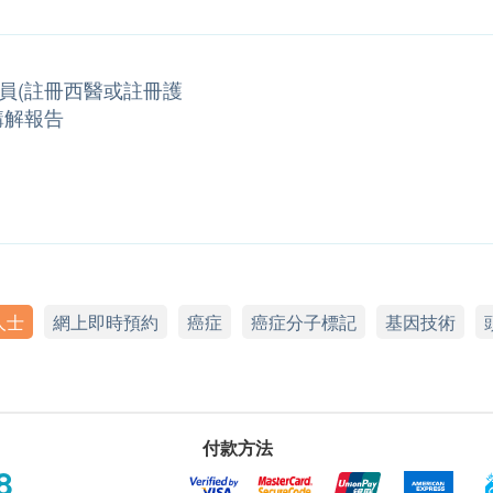
員(註冊西醫或註冊護
講解報告
人士
網上即時預約
癌症
癌症分子標記
基因技術
付款方法
8