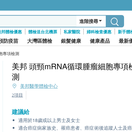
進階搜尋
美邦體檢優惠
體檢送台北機票
私家醫院
婦科檢查優惠
新手體
預防疫苗
大灣區體檢
銀髮健康
健康產品
最新
細胞專項檢測
美邦 頭頸mRNA循環腫瘤細胞專項
測
美邦醫學體檢中心
2項目
建議給
適用於18歲或以上男士及女士
適合癌症病家族史、罹癌患者、癌症術後追蹤人士及