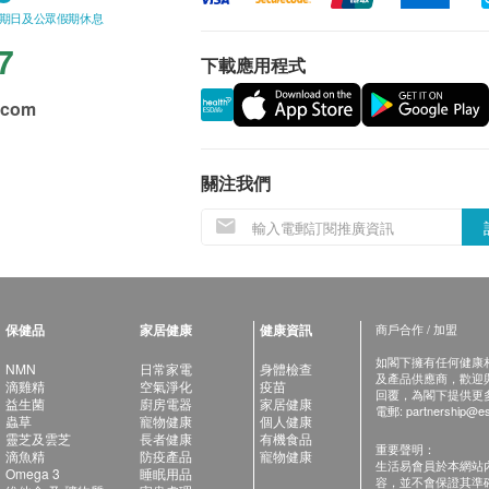
星期日及公眾假期休息
7
下載應用程式
.com
關注我們
保健品
家居健康
健康資訊
商戶合作 / 加盟
如閣下擁有任何健康相關
NMN
日常家電
身體檢查
及產品供應商，歡迎與健
滴雞精
空氣淨化
疫苗
回覆，為閣下提供更
益生菌
廚房電器
家居健康
電郵:
partnership@es
蟲草
寵物健康
個人健康
靈芝及雲芝
長者健康
有機食品
重要聲明：
滴魚精
防疫產品
寵物健康
生活易會員於本網站
Omega 3
睡眠用品
容，並不會保證其準