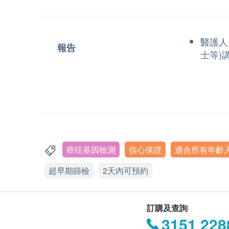
醫護人
報告
士等)
癌症基因檢測
信心保證
適合所有年齡
超早期篩檢
2天內可預約
訂購及查詢
3151 228