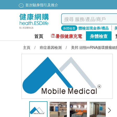
首次驗身指引及推介
體檢送現金券/禮品
身體檢查
首頁
暑假健康充電
身體檢查
主頁
/
癌症基因檢測
/
美邦 頭頸mRNA循環腫瘤