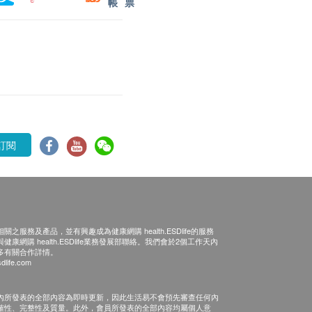
帳
票
訂閱
之服務及產品，並有興趣成為健康網購 health.ESDlife的服務
康網購 health.ESDlife業務發展部聯絡。我們會於2個工作天內
多有關合作詳情。
dlife.com
內所發表的全部內容為即時更新，因此生活易不會預先審查任何內
確性、完整性及質量。此外，會員所發表的全部內容均屬個人意