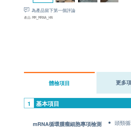
為產品留下第一個評論
產品:
MM_MRNA_HN
更多
體檢項目
1
基本項目
頭頸循
mRNA循環腫瘤細胞專項檢測