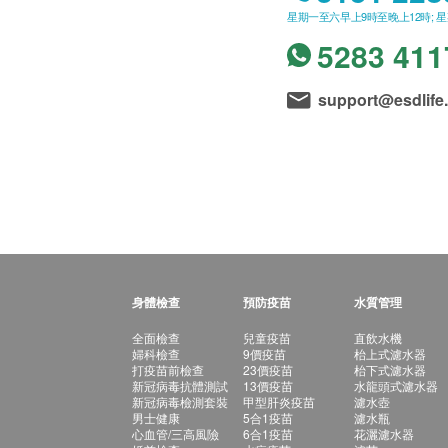
星期一至六早上9時至晚上12時; 
5283 411
support@esdlife
身體檢查
預防疫苗
水質管理
全面檢查
兒童疫苗
直飲水機
婦科檢查
9價疫苗
枱上式濾水器
打疫苗前檢查
23價疫苗
枱下式濾水器
新冠病毒抗體測試
13價疫苗
水龍頭式濾水器
新冠病毒檢測套裝
甲型肝炎疫苗
濾水壺
男士健康
5合1疫苗
濾水瓶
心血管/三高風險
6合1疫苗
花灑濾水器