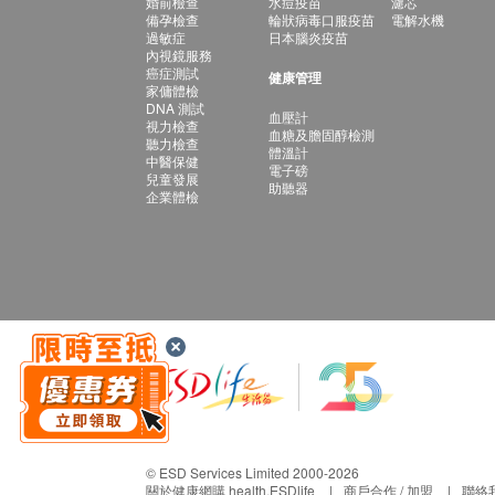
婚前檢查
水痘疫苗
濾芯
備孕檢查
輪狀病毒口服疫苗
電解水機
過敏症
日本腦炎疫苗
內視鏡服務
癌症測試
健康管理
家傭體檢
DNA 測試
血壓計
視力檢查
血糖及膽固醇檢測
聽力檢查
體溫計
中醫保健
電子磅
兒童發展
助聽器
企業體檢
© ESD Services Limited 2000-2026
關於健康網購 health.ESDlife
商戶合作 / 加盟
聯絡