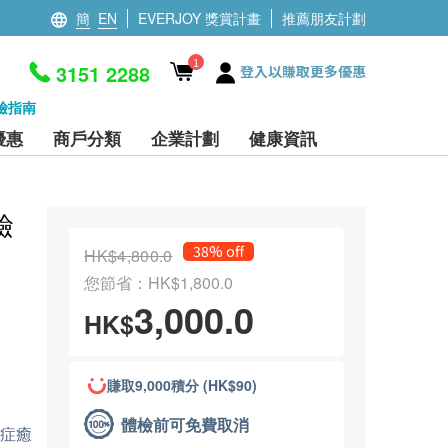
簡
EN
EVERJOY 獎賞計畫
推薦朋友計劃
1
3151 2288
登入以賺取更多優惠
檢指南
優惠
商戶分類
企業計劃
健康資訊
檢
38% off
HK$4,800.0
您節省：HK$1,800.0
3,000.0
HK$
賺取9,000積分 (HK$90)
體檢前可免費取消
癌症癒