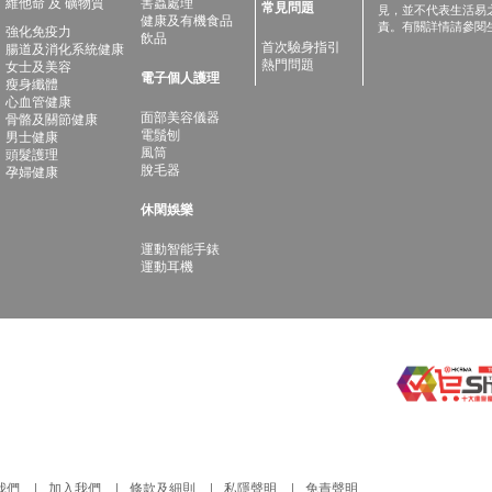
維他命 及 礦物質
害蟲處理
常見問題
見，並不代表生活易
健康及有機食品
責。有關詳情請參閱
強化免疫力
飲品
首次驗身指引
腸道及消化系統健康
熱門問題
女士及美容
電子個人護理
瘦身纖體
心血管健康
面部美容儀器
骨骼及關節健康
電鬚刨
男士健康
風筒
頭髮護理
脫毛器
孕婦健康
休閑娛樂
運動智能手錶
運動耳機
我們
加入我們
條款及細則
私隱聲明
免責聲明