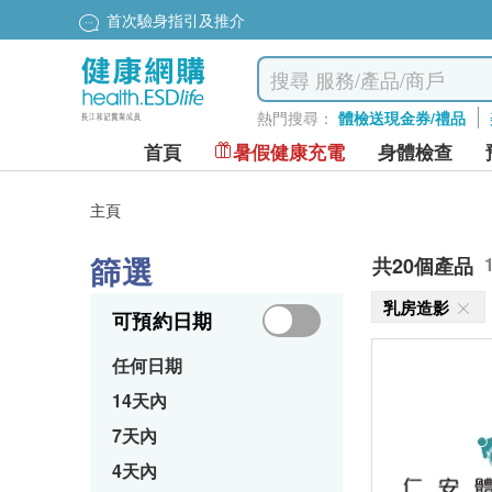
首次驗身指引及推介
熱門搜尋：
體檢送現金券/禮品
首頁
暑假健康充電
身體檢查
主頁
篩選
共20個產品
乳房造影
可預約日期
任何日期
14天內
7天內
4天內