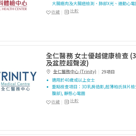
大腸瘜肉及大腸癌檢測、肺部X光、運動心電
比較
收藏
全仁醫務 女士優越健康檢查 (
及盆腔超聲波)
全仁醫務中心 (Trinity)
29項目
適用於40歲或以上女士
重點檢查項目：3D乳房造影,超薄柏氏抹片檢查
腹部), 靜態心電圖
比較
收藏