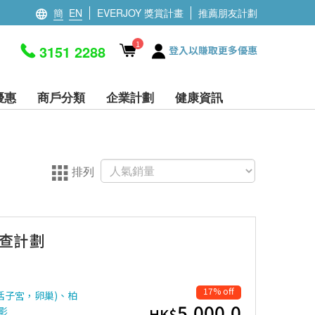
簡
EN
EVERJOY 獎賞計畫
推薦朋友計劃
1
3151 2288
登入以賺取更多優惠
優惠
商戶分類
企業計劃
健康資訊
排列
檢查計劃
17% off
括子宮，卵巢)、柏
5,000.0
造影
HK$