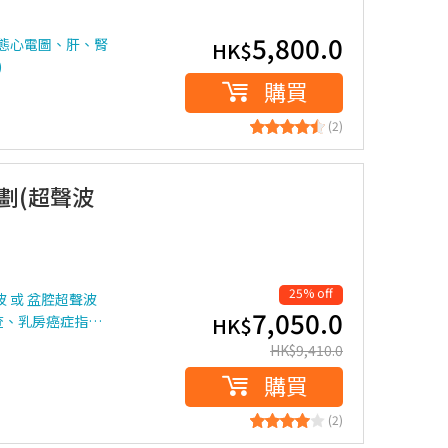
5,800.0
靜態心電圖、肝、腎
HK$
)
購買
(2)
劃(超聲波
25% off
波 或 盆腔超聲波
7,050.0
查、乳房癌症指…
HK$
HK$
9,410.0
購買
(2)