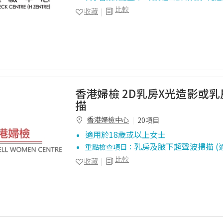
比較
收藏
香港婦檢 2D乳房X光造影或
描
香港婦檢中心
20項目
適用於18歲或以上女士
乳房及腋下超聲波掃描 (
重點檢查項目：
比較
收藏