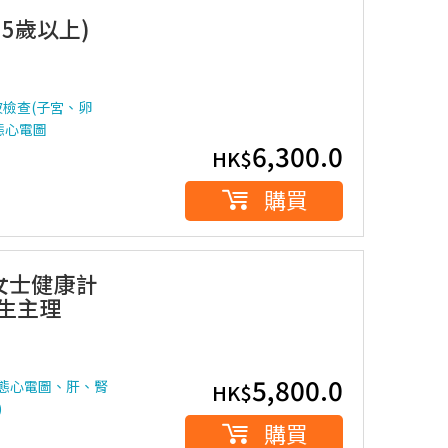
5歲以上)
檢查(子宮、卵
態心電圖
6,300.0
HK$
購買
 女士健康計
醫生主理
5,800.0
靜態心電圖、肝、腎
HK$
)
購買