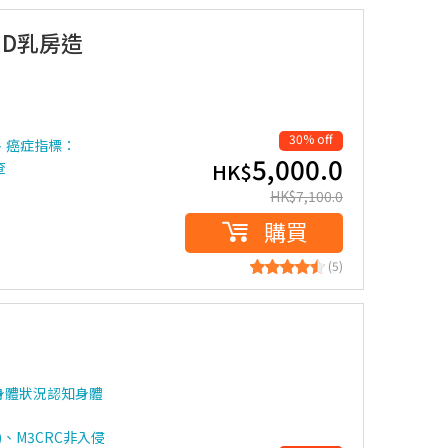
3D乳房造
30% off
影、癌症指標：
5,000.0
查
HK$
HK$
7,100.0
購買
(5)
身體狀況認知身體
)、M3CRC非入侵