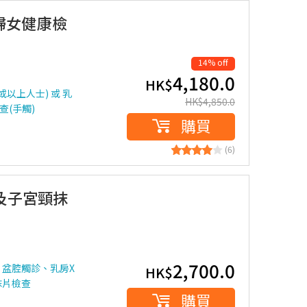
 婦女健康檢
14% off
4,180.0
HK$
或以上人士) 或 乳
HK$
4,850.0
查(手觸)
購買
(6)
房及子宮頸抹
2,700.0
盆腔觸診、乳房X
HK$
抹片檢查
購買