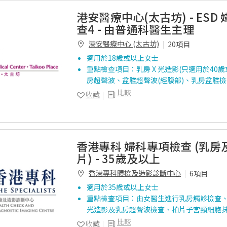
港安醫療中心(太古坊) - ESD
查4 - 由普通科醫生主理
港安醫療中心 (太古坊)
20項目
適用於18歲或以上女士
重點檢查項目：乳房 X 光造影(只適用於40歲
房超聲波、盆腔超聲波(經腹部)、乳房盆腔檢
比較
收藏
香港專科 婦科專項檢查 (乳
片) - 35歲及以上
香港專科體檢及造影診斷中心
6項目
適用於35歲或以上女士
重點檢查項目：由女醫生進行乳房觸診檢查、
光造影及乳房超聲波檢查、柏片子宮頸細胞
比較
收藏