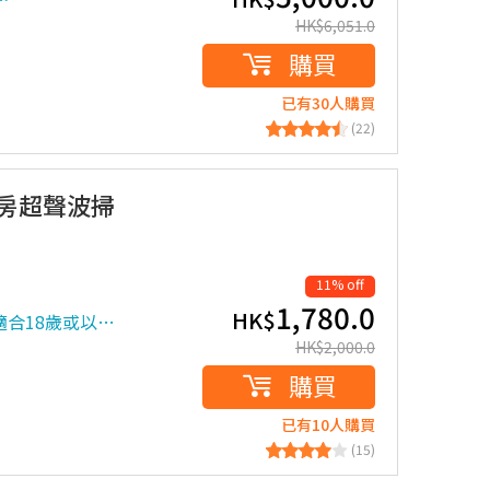
HK$
6,051.0
購買
已有30人購買
(22)
乳房超聲波掃
11% off
1,780.0
HK$
適合18歲或以…
HK$
2,000.0
購買
已有10人購買
(15)