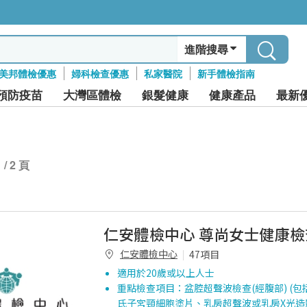
進階搜尋
美邦體檢優惠
婦科檢查優惠
私家醫院
新手體檢指南
預防疫苗
大灣區體檢
銀髮健康
健康產品
最新
1 / 2 頁
仁安體檢中心 尊尚女士健康
仁安體檢中心
47項目
適用於20歲或以上人士
重點檢查項目：盆腔超聲波檢查(經腹部) (包
氏子宮頸細胞塗片、乳房超聲波或乳房X光