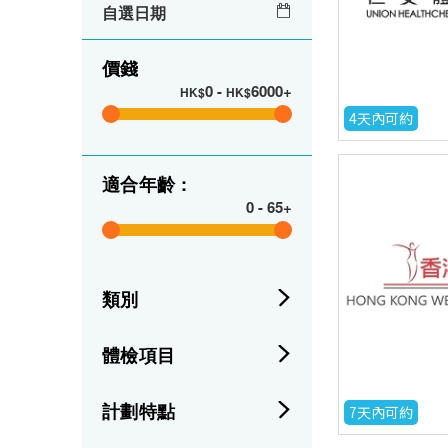
自選日期
價錢
0
-
6000+
HK$
HK$
4天內可約
適合年齡 :
0
-
65+
類別
體檢項目
計劃特點
7天內可約