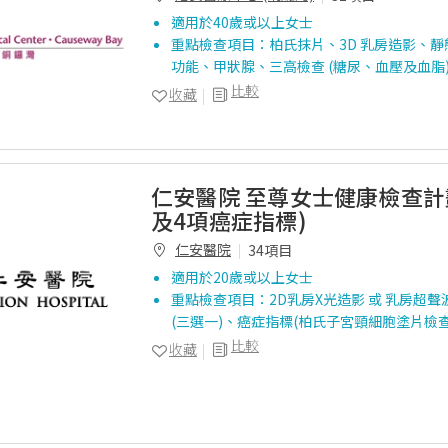
適用於40歲或以上女士
重點檢查項目：柏氏抹片、3D 乳房造影、
功能、甲狀腺、三高檢查 (糖尿、血壓及血脂
比較
收藏
仁安醫院 至尊女士健康檢查計
及4項癌症指標)
仁安醫院
34項目
適用於20歲或以上女士
重點檢查項目：2D乳房X光造影 或 乳房超聲
(三選一)、癌症指標(柏氏子宮頸細胞塗片檢
比較
收藏