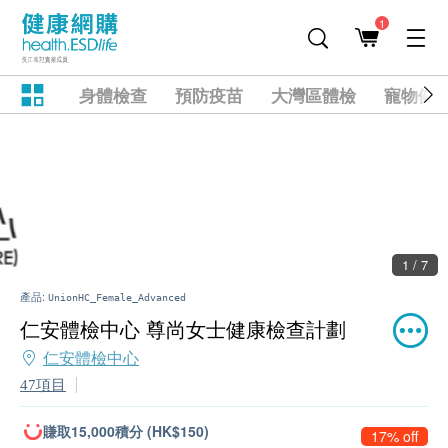
1
身體檢查
預防疫苗
大灣區體檢
寵物健
2 / 7
產品:
UnionHC_Female_Advanced
仁安體檢中心 尊尚女士健康檢查計劃
仁安體檢中心
47項目
賺取15,000積分 (HK$150)
17% off