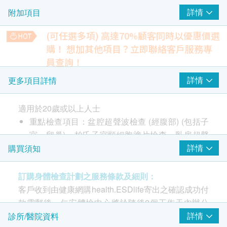
詳情
附加項目
乳房X光造影(2D)
乳房超聲波
(可任選多項) 高達70%顧客同時以優惠價選
購！
想加其他項目？立即聯絡客戶服務專
2
重點項目
員查詢！
大便常規
詳情
更多項目詳情
醫生諮詢
檢查大便性狀、顏色、寄生蟲、細菌或白血球，評估腸道感染
重點項目
或消化問題。
醫生會診2次 (女西醫)
可發現隱性感染或炎症，如有異常需進一步檢查。
適用於20歲或以上人士
149.0
HK$
重點檢查項目：盆腔超聲波檢查 (經腹部) (包括子
超聲波檢查
重點項目
宮，卵巢)、柏氏子宮頸細胞塗片檢查、乳房超聲
大便潛血
波或乳房X光造影 (其中一項)、骨質密度、醫生會
詳情
購買須知
檢測大便中微量血液，是腸道出血或結直腸癌的早期標誌。
盆腔超聲波檢查 (經腹部) (包括子宮，卵巢) - 只限女性
149.0
診2次 (女西醫)
HK$
訂購身體檢查計劃之服務條款及細則：
子宮頸病變測試 (只限女士)
重點項目
乳房超聲波
客戶收到由健康網購health.ESDlife寄出之確認成功付
檢查乳房是否有異象，如腫瘤、水瘤、纖維瘤或乳腺增生等。
款電郵後，仁安體檢中心將於隨後2個工作天內辦公
注意事項：
1,450.0
HK$
柏氏子宮頸細胞塗片檢查 (適合有性經驗的女性檢查)
時間內，致電客戶預約身體檢查的時間及地點。客戶
詳情
診所/醫院資料
1) 檢查需禁食八小時或以上，包括香口膠、喉糖，清