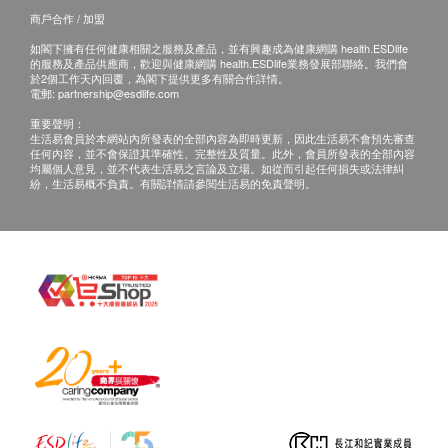
小便血
或心肌缺氧等
星期六︰上午9時至下午1時
商戶合作 / 加盟
小便酸鹼度
670.0
HK$
如閣下擁有任何健康相關之服務及產品，並有興趣成為健康網購 health.ESDlife
小便蛋白質
的服務及產品供應商，歡迎與健康網購 health.ESDlife業務發展部聯絡。我們會
備註
小便尿膽素
於2個工作天內回覆，為閣下提供更多有關合作詳情。
維他命D
客人必須於預約當天出示身份證明文件及列印訂購
電郵:
partnership@esdlife.com
小便亞硝酸鹽
檢測維他命D水平，水平過低導致骨骼健康問題、如骨質疏
確認信以確認身份
。
鬆、骨軟化症或佝僂病。
重要聲明：
小便白血球
生活易會員於本網站內所發表的全部內容為即時更新，因此生活易不會預先審查
960.0
HK$
訂購一經確認，不可更改已訂購之檢查項目或退
小便紅血球
任何內容，並不會保證其準確性、完整性及質量。此外，會員所發表的全部內容
均屬個人意見，並不代表生活易之言論及立場。如從而引起任何損失或法律糾
款。
小便管型
紛，生活易概不負責。有關詳情請參閱生活易的免責聲明。
腎功能組合
所有健康檢查並非作醫療診斷或治療用途。
小便晶體
組合包括：鈉、鉀、氯化物、重碳酸鹽、陽離子差距、肌酸
如果客戶已完成電話或面解服務,若再要求講解,需
小便細菌
酐、腎小球濾過率、尿素
480.0
另外收取$330解析報告費。
小便酵母菌
HK$
鱗狀上皮細胞
客戶若體檢後3個月內不提取報告，所有報告一律
水痘抗體
小便黏液
作銷毀處理及不會存底，如客人如需額外索取報告
檢測水痘抗體，確認免疫狀態。
小便清濁度
複印本，請客人前往仁安醫院臨床資訊管理部處
651.0
HK$
小便顏色
理，本院將按不同醫療記錄類型收取有關行政費
WBC白血球
用。
如個別人士有特別醫療需求，仁安體檢中心會保留
全血檢查
按情況徵收額外費用的權利。