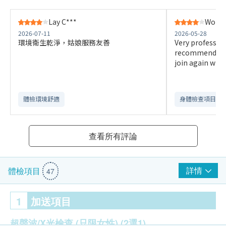
Lay C***
Wong 
2026-07-11
2026-05-28
環境衛生乾淨，姑娘服務友善
Very profession
recommend to ev
join again wit
體檢環境舒適​
身體檢查項目全
查看所有評論
詳情
體檢項目
47
1
加送項目
超聲波/X光檢查 (只限女性)
(2選1)