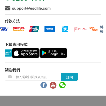
低密度膽固醇
比空腹血糖更能反映長期血糖控制
(2) 電話講解報告：親身或授權親友自取報告
三酸甘油脂
389.0
support@esdlife.com
HK$
(3) 電話講解報告：以平郵方式郵寄報告 (客人需自行
糖尿
承擔郵寄報告之風險。)
肝功能組合
付款方法
組合包括：總蛋白質、白蛋白、球蛋白、白蛋白及球蛋白比
血葡萄糖 (空腹)
轉
率、谷草轉氨酶、谷丙轉氨酶、鹼性磷酸酶、丙種谷氨酰轉肽
自取報告時間：
帳
酶、總膽紅素
血液檢查
星期一至五︰上午9時至下午5時
617.0
HK$
星期六︰上午9時至下午1時
下載應用程式
血紅素
上腹部超聲波
血小板
檢查上腹器官，發現肝腎胰脾潛在問題，無輻射安全。
B. 國內客戶或海外客人
紅血球壓積率
2,400.0
HK$
(1) 親身聽取報告：親身或授權親友前往本中心
白血球五項分類
(2) 電話講解報告：親身或授權親友自取報告
關注我們
肝臟、膽囊、膽道超聲波
泌尿情況
(3) 電話講解報告：如選擇以郵寄報告需要另行收費
檢查肝臟、膽囊及膽管，診斷脂肪肝、膽結石、肝硬化或腫
訂閱
(客人需自行承擔郵寄報告之風險。)
瘤。
小便葡萄糖
1,650.0
HK$
比重
小便膽紅素
靜臥心電圖
自取報告時間：
適合初步篩查心臟
小便酮
星期一至五︰上午9時至下午5時
檢查心臟在休息狀態是否有異常，如心律不正、心房心室肥大