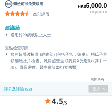
體檢前可免費取消
5,000.0
HK$
HK$6,051.0
22則評價
建議給
適用於20歲或以上人士
重點檢查項目：
盆腔超聲波檢查 (經腹部) (包括子宮，卵巢)、柏氏子宮
頸細胞塗片檢查、乳房超聲波或乳房X光造影 (其中一
項)、骨質密度、醫生會診2次 (女西醫)
展開所有
更少
評分及評論 (22)
4.5
/5