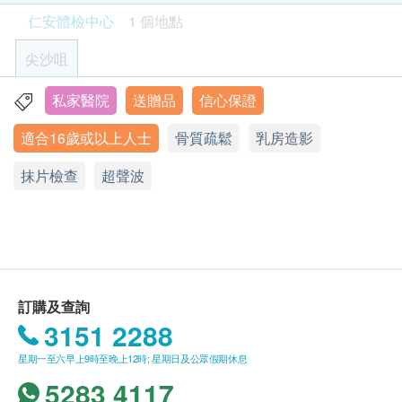
亦可在訂單確認後1個工作天致電該中心預約 (電話：
水除外。
骨質密度
人類乳頭狀瘤病毒測試 - 只限女性
重點項目
仁安體檢中心
1 個地點
是高危HPV病毒檢測，評估子宮頸癌風險，及早預防。
2682 2313)。
2) 須定時服藥人士可繼續按時服藥 (治糖尿病的藥除
可配合抹片檢查，及早預防降低癌症風險。
骨質密度
外)。
尖沙咀
929.0
HK$
年齡
一般健康檢查計劃只適用於18歲或以上之人士 (疫苗
3
基本項目
私家醫院
送贈品
信心保證
九龍尖沙咀中間道15號 H Zentre 9樓
鈣
計劃除外)
評估骨骼及神經健康
基本健康評估
適合16歲或以上人士
骨質疏鬆
乳房造影
114.0
顯示地圖
HK$
有效期
抹片檢查
星期一至五︰上午9時至下午5時
體重
超聲波
甲狀腺超聲波
本身體檢查計劃有效期為六個月，客人必須於六個月
星期六︰上午9時至下午1時
身高
檢查甲狀腺的大小、形狀和結構是否存在異常，例如結節、腫
星期日及公眾假期︰休息
內(由確認付款日期起計)接受有關檢查，逾期作廢。
瘤、甲狀腺炎或囊腫等。
血壓
查詢電話：2682 2313/WhatsApp：9132 9287
1,050.0
HK$
脈搏率
電郵：mhcc@union.org
報告
體質指標
甲種胚胎蛋白 - 肝癌指標
進行健康檢查後，一般情況下，需大概7至10個工作
病歷評估
助早期發現肝癌，可配合超聲波檢查更全面，指數高需進一步
訂購及查詢
天跟進檢查報告， 工作天不包括星期六、日及公眾假
檢查確認。
血脂
3151 2288
期。輪候報告講解時間會因應不同情況(如個別化驗項
480.0
HK$
目所需時間或客人指明特定時段)而有所延長。
星期一至六早上9時至晚上12時; 星期日及公眾假期休息
總膽固醇
A. 本地客戶:
糖化血色素
高密度膽固醇
5283 4117
反映抽血前三個月的平均血糖值,掌握較長時間的血糖控制情況
(1) 親身聽取報告：親身或授權親友前往本中心